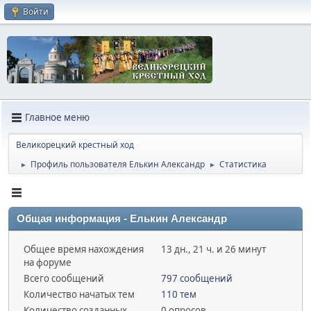
Войти
Главное меню
Великорецкий крестный ход
Профиль пользователя Елькин Александр
Статистика
►
►
Общая информация - Елькин Александр
Общее время нахождения
13 дн., 21 ч. и 26 минут
на форуме
Всего сообщений
797 сообщений
Количество начатых тем
110 тем
Количество созданных
0 опросов