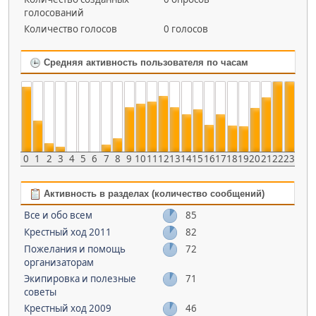
голосований
Количество голосов
0 голосов
Средняя активность пользователя по часам
0
1
2
3
4
5
6
7
8
9
10
11
12
13
14
15
16
17
18
19
20
21
22
23
Активность в разделах (количество сообщений)
Все и обо всем
85
Крестный ход 2011
82
Пожелания и помощь
72
организаторам
Экипировка и полезные
71
советы
Крестный ход 2009
46