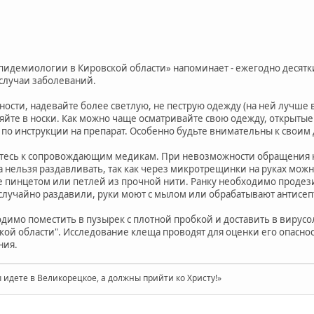
пидемиологии в Кировской области» напоминает - ежегодно десятк
случаи заболеваний.
тности, надевайте более светлую, не пеструю одежду (на ней лучш
ляйте в носки. Как можно чаще осматривайте свою одежду, открытые
 по инструкции на препарат. Особенно будьте внимательны к своим 
титесь к сопровождающим медикам. При невозможности обращения 
 нельзя раздавливать, так как через микротрещинки на руках мо
 пинцетом или петлей из прочной нити. Ранку необходимо продез
случайно раздавили, руки моют с мылом или обрабатывают антисеп
димо поместить в пузырек с плотной пробкой и доставить в вирус
ой области". Исследование клеща проводят для оценки его опаснос
ния.
 идете в Великорецкое, а должны прийти ко Христу!»