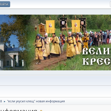
Войти
18
"если укусил клещ" новая информация
►