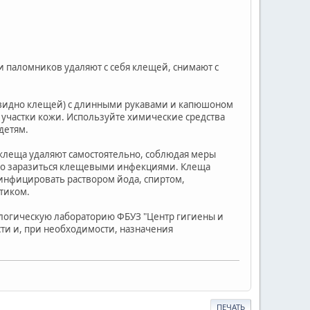
и паломников удаляют с себя клещей, снимают с
е видно клещей) с длинными рукавами и капюшоном
 участки кожи. Используйте химические средства
детям.
клеща удаляют самостоятельно, соблюдая меры
жно заразиться клещевыми инфекциями. Клеща
инфицировать раствором йода, спиртом,
тиком.
ологическую лабораторию ФБУЗ "Центр гигиены и
ти и, при необходимости, назначения
ПЕЧАТЬ