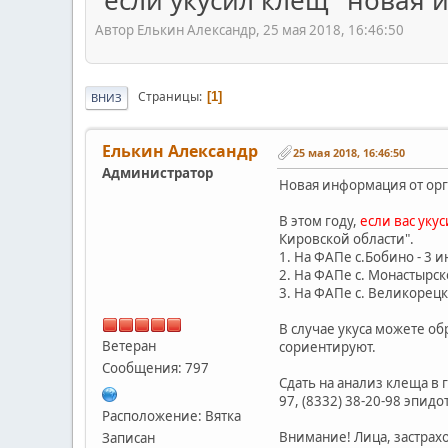
"если укусил клещ" новая
Автор Елькин Александр, 25 мая 2018, 16:46:50
Страницы
1
ВНИЗ
Елькин Александр
25 мая 2018, 16:46:50
Администратор
Новая информация от орг
В этом году,
если вас уку
Кировской области".
1. На ФАПе с.Бобино - 3 ию
2. На ФАПе с. Монастырское
3. На ФАПе с. Великорецкое
В случае укуса можете об
Ветеран
сориентируют.
Сообщения: 797
Сдать на анализ клеща в г
97, (8332) 38-20-98 эпидо
Расположение: Вятка
Внимание! Лица, застрах
Записан