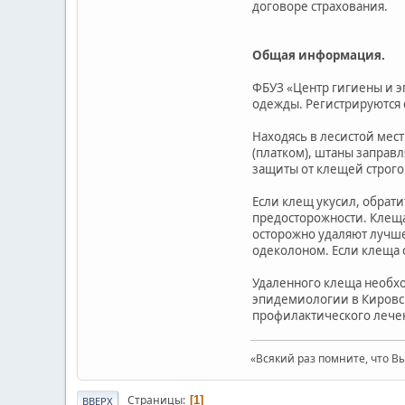
договоре страхования.
Общая информация.
ФБУЗ «Центр гигиены и э
одежды. Регистрируются 
Находясь в лесистой мес
(платком), штаны заправ
защиты от клещей строго
Если клещ укусил, обра
предосторожности. Клеща
осторожно удаляют лучше
одеколоном. Если клеща 
Удаленного клеща необхо
эпидемиологии в Кировск
профилактического лече
«Всякий раз помните, что Вы
Страницы
1
ВВЕРХ