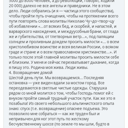
5000 до 8000 человек, а до революции, говорят, ходили
20 000) далеко не все ангелы и праведники. Не в этом
дело. Люди собрались (и я — частица этого сообщества),
чтобы пройти путь очищения, чтобы на протяжении всего
пути повторять слова молитвы Николаю Чу¬до¬твор¬цу
об избавлении «...от всяких бед, и скорбей, и напастей, и
варварского нахождения, и междуусобныя брани, от глада
же и губительства, от тлетворных ветр...», под палящим
солнцем и проливным дождем просить милости «... о всем
христолюбивом воинстве и всея великая России, о всяком
граде и стране и о всем православном христианстве...». И
только после этой главной молитвы просить милости себе
и близким. У меня и сейчас перехватывает дыхание, когда
я пишу это. Родина моя жива. Люди живы.
4. Возвращение домой
Шестой день пути. Мы возвращаемся... Последняя
остановка — уже виден вдали за мостом город. Все
переодеваются в светлые чистые одежды. Старушка
рядом со мной молится о том, чтобы Господь помог ей с
внуком пройти самый трудный участок пути. Как же это я
позабыла! Из своего небольшого альпинистского опыта
знаю: спуск (т.е. возвращение) опаснее подъема. Это
позволило мне собраться — как же труден был и
непривычен для ног этот путь по жесткому
бесчувственному шоссе (по земле-то мы шли, будто в