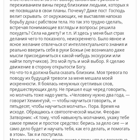
переживанием вины перед близкими людьми, которых я
не посвящала в свои планы. Почему? Даже пост Господь
велит скрывать от окружающих, не выставляя напоказ
борьбу духа с рабством тела. Но так это трудно сделать,
встречая понимающие взгляды и вопросы: решила
похудеть? Села на диету? и т.п. И здесь у меня был страх
делания чего-то показного, неискреннего. Было явное и
ясное желание отвлечься от интеллектуального знания и
реально вверить себя в руки Божьи (не возникало даже
мысли присоединиться к какой-нибудь экскурсии или
найти попутчиков). Это мой путь и мой выбор. Я сделаю
движение в сторону открытости Богу.
Но что-то я должна была сказать близким. Моя тревога по
поводу их будущей тревоги за меня мешала моей
искренности. Я боялась ненужных суетливых слов,
предшествующих делу. Не пришел еще черед говорить,
но молчать тоже надо уметь. «Человеку нужно два года, —
говорит Хемингуэй, — чтобы научиться говорить, и
пятьдесят, чтобы научиться молчать». Пора. Время на
исходе. Обращаюсь к святоотеческой мысли. Феофан
Затворник: «К тому, чтоб навыкнуть молчанию, укажу тебе
самое прямое и простое средство: берись за дело сие — и
само дело будет и научать тебя, как его делать, и помогать
в этом». Так я и поступила.