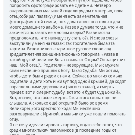
К другой Ирине (уже на обратном пути) я подошла, чтобы
попросить сфотографировать ее с детьми. Четверо
очаровательных малышей сидели рядом с матерью, пока
отец собирал палатку (У меня есть замечательная
фотография этой семьи, но я дала слово: она только для
моего домашнего альбома. Разве я думала тогда, что мне
захочется показать её многим людям? Разве могла
предположить, что напишу эту статью?). И снова слезы
выступили у меня на глазах: так трогательна была эта
картина. Вспомнилось старинное русское слово лад.
Тридцатилетняя женщина тихонько говорила: «Разве в
какой другой религии Бога называют Отцом? Он защитник
наш. Мой отец?.. Родители – неверующие. Мы с мужем
сами неспешно пришли к Богу. Такая Судьба. Мы хотим,
чтобы дети были рядом с нами. Сейчас во многих семьях
родители и дети хоть и живут под одной крышей, да ходят
параллельными дорожками (так и сказала!), а смерть
придет, вот и смерит судьбу, вот это и будет Суд Божий».
Вот, значит, что такое смерть. Так я этого слова еще не
слышала. А сколько ещё открытий было во время
Великорецкого крестного хода! Мы неспешно
разговаривали с Ириной, а мальчики уже пошли помогать
отцу.
Я не хочу идеализировать картину, и даю себе отчет, что
среди многих тысяч паломников (в последние годы от