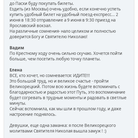
до Пасхи буду покупать билеты.
Ездить (из Москвы) очень удобно, если конечно успеть
купить удобный билет на удобный поезд-експресс... 2
июня в 18:30 отправление а 9 июня в 9:30 приезд на
Ярославский вокзал.
На различные сомнения- нало целиком и полностью
доверится Богу и Святителю Николаю!
Вадим
По Крестному ходу очень сильно скучаю. Хочется пойти
больше, чем посетить любую точку планеты.
Елена
ВСЕ, кто хочет, но сомневается: ИДИТЕ!!!
Это большой труд, но и великое счастье - пройти
Великорецкий. Потом всю жизнь будете вспоминать с
благодарностью и радостью этот Путь, это воспоминание
будет согревать в трудные моменты и радовать в светлые
минуты.
Сейчас вспомнила, как мы шли в прошлом году, и даже
настроение поднялось.
Девушки, еще одна заманка: я после Великорецкого
молитвами Святителя Николая вышла замуж ! :)