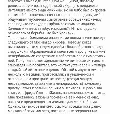
автобусе я была единственной женщиной, поэтому
решила заручиться поддержкой сидящего невдалеке
интеллигентного вида мужчины, но он либо был очарован
картиной бесконечных степных просторов родины, либо
обдумывал глубинный смысл ранее обращенных к нему
слов водителя: «Куда ты прёшь со своим чемоданом!
Хочешь мне весь автобус изломать?» И я малодушно
отказалась от борьбы. Это был Урок №2.
Теперь уже с большими опасениями вошла в купе поезда,
следующего от Москвы до Кирова. Поэтому, когда
выяснилось, что мы едем вдвоём с благообразного вида
старушкой, я обрадовалась и стала всеми доступными мне
невербальными средствами изображать свою симпатию к
ней. Получив в ответ адекватные мимические сигналы, я
самонадеянно посчитала, что контакт установлен, и теперь
каждый займётся своим делом. Об этой минуте я мечтала
несколько месяцев, приготовляясь в уединенном и
отстраненном пространстве поезда (соединяющем
несоединимое: движение и неподвижность) по-новому
прислушаться к размышлениям мыслителя...и раскрыла
книгу Альфрида Лэнгле «Жизнь, наполненная смыслом»...
Мне показалось важным прочтение ее именно сейчас,
накануне предстоящего значимого для меня события.
Однако, как вскоре выяснилось, моя соседка тоже давно
мечтала об этих минутах, посвященных сокровенным