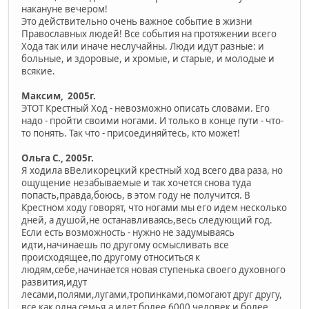
накануне вечером!
Это действительно очень важное событие в жизни
Православных людей! Все события на протяжении всего
Хода так или иначе неслучайны. Люди идут разные: и
больные, и здоровые, и хромые, и старые, и молодые и
всякие.
Максим, 2005г.
ЭТОТ Крестный Ход - невозможно описать словами. Его
надо - пройти своими ногами. И только в конце пути - что-
то понять. Так что - присоединяйтесь, кто может!
Ольга С., 2005г.
Я ходила вВеликорецкий крестный ход всего два раза, но
ощущение незабываемые и так хочется снова туда
попасть,правда,боюсь, в этом году не получится. В
Крестном ходу говорят, что ногами мы его идем несколько
дней, а душой,не останавливаясь,весь следующий год.
Если есть возможность - нужно не задумываясь
идти,начинаешь по другому осмысливать все
происходящее,по другому относиться к
людям,себе,начинается новая ступенька своего духовного
развития,идут
лесами,полями,лугами,тропинками,помогают друг другу,
все как одна семья,а идет более 6000 человек и более.