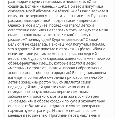
разговорам в купе с незнакомым человеком. «Они
сошлись, Волна и камень...» ...etc. При этом попутчица
оказалась моей абсолютной тёзкой. «Себя как в зеркале я
вижу, но это зеркало мне льстит»,- вспомнила я Пушкина,
рассматривающего свой портрет кисти Кипренского.
Однако, в моём случае, последний глагол легко и
естественно сменился на глагол «мстит». Между тем меня
стали ласково пытать: что это я читаю? почему с
рюкзаком? почему одна? Куда направляюсь? С какой
целью? Я не сдавалась. Наконец, моя попутчица поняла,
что в дороге ей не повезло и от отчаянья (безошибочно
вычислив моё уязвимое место) нанесла последний
вербальный удар: она спросила, известно ли мне что-либо
об энцефалитных клещах, которые водятся в лесах,
«местных» не трогают, но так и наровят наброситься на
«новеньких», особенно – городских? В её оценивающем
взгляде я прочла себе смертный приговор: именно 55-
летние женщины ростом 168 см являются самой
подходящей пищей для этих членистоногих. Я
немедленно почувствовала первые симптомы
заболевания головного мозга и впала в сон. Во время
«сновидения» в образе соседки по купе я окончательно
опознала себя: так и я внедряюсь в чужое пространство,
нарушая чужие границы. И это тем печальнее, чем
меньше я это замечаю. Проплыли перед мысленным