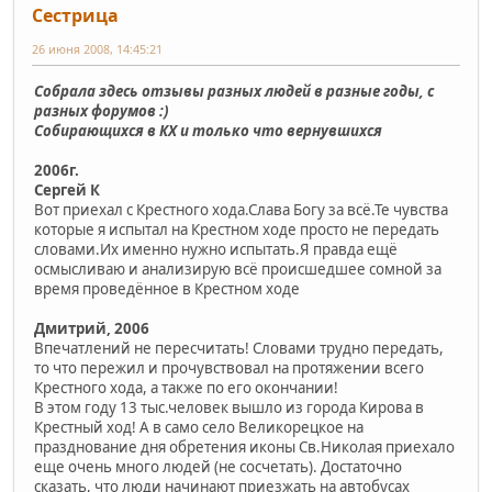
Сестрица
26 июня 2008, 14:45:21
Собрала здесь отзывы разных людей в разные годы, с
разных форумов :)
Собирающихся в КХ и только что вернувшихся
2006г.
Сергей К
Вот приехал с Крестного хода.Слава Богу за всё.Те чувства
которые я испытал на Крестном ходе просто не передать
словами.Их именно нужно испытать.Я правда ещё
осмысливаю и анализирую всё происшедшее сомной за
время проведённое в Крестном ходе
Дмитрий, 2006
Впечатлений не пересчитать! Словами трудно передать,
то что пережил и прочувствовал на протяжении всего
Крестного хода, а также по его окончании!
В этом году 13 тыс.человек вышло из города Кирова в
Крестный ход! А в само село Великорецкое на
празднование дня обретения иконы Св.Николая приехало
еще очень много людей (не сосчетать). Достаточно
сказать, что люди начинают приезжать на автобусах