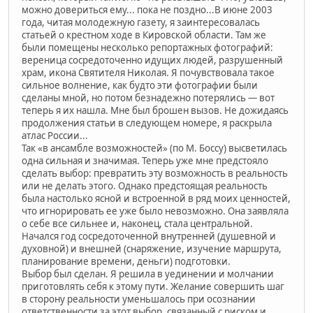
можно довериться ему... пока не поздно...В июне 2003
года, читая молодежную газету, я заинтересовалась
статьей о крестном ходе в Кировской области. Там же
были помещены несколько репортажных фотографий:
вереница сосредоточенно идущих людей, разрушенный
храм, икона Святителя Николая. Я почувствовала такое
сильное волнение, как будто эти фотографии были
сделаны мной, но потом безнадежно потерялись — вот
теперь я их нашла. Мне был брошен вызов. Не дожидаясь
продолжения статьи в следующем номере, я раскрыла
атлас России...
Так «в ансамбле возможностей» (по М. Боссу) высветилась
одна сильная и значимая. Теперь уже мне предстояло
сделать выбор: превратить эту возможность в реальность
или не делать этого. Однако предстоящая реальность
была настолько ясной и встроенной в ряд моих ценностей,
что игнорировать ее уже было невозможно. Она заявляла
о себе все сильнее и, наконец, стала центральной.
Начался год сосредоточенной внутренней (душевной и
духовной) и внешней (снаряжение, изучение маршрута,
планирование времени, деньги) подготовки.
Выбор был сделан. Я решила в уединении и молчании
приготовлять себя к этому пути. Желание совершить шаг
в сторону реальности уменьшалось при осознании
ответственности за этот выбор, связанный с риском и