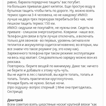
равно, барахла порядочно тащить" вас погубит.
На больших привалах дают кипяток. Еще простую воду в
бутылках тащить чтобы пить по дороге. Ну, можно взять
термос один на 3-4 человека, но не каждому! ИМХО:
лучше на двух-трех перекурах перебиться без чая, чем
пешком тащить термос 150 км.
ИМХО: сидушки не покупайте, не нужны они. Сидеть на
привале - слишком энергозатратно. Коврики - наше все.
Телефон для связи в пути лучше отключать, а включать
только для звонков - во первых, уровень сигнала еле
теплится и аккумулятор содится мгновенно; во вторых, мы
все знаем что такое роуминг (ну, это кому как).
Заряженного телефона при таком режиме эксплуатации
на весь ход хватает. Следовательно зарядку можно вон из
рюкзака.
Повторюсь: берите вещей по минимуму. Даже так: ничего
не берите и добавьте к этому чуть-чуть.
Вы не идете в лес с палаткой, вы идете топать, топать и
топать. Топать практически круглосуточно.
Фонари брать не нужно. Белые ночи.
(про седушку- вопрос спорный :) Мне она пригодилась.
Сестрица)
Дмитрий
Всем советую взять шерстяные носки! крупной вязки "как