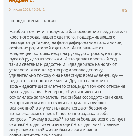
04 июля 2008, 15:36:12
#5
-=продолжение статьи=-
На обратном пути я получила благословение предстоятеля
крестного хода, нашего светлого, поддерживающего
пастыря отца Тихона, на фотографирование паломников,
особенно родителей с детьми. Дети разные: от
младенцев, которых несут на руках, до отроков, идущих
рука об руку со взрослыми. И это делает крестный ход
таким светлым и радостным! Едва держась на ногах от
усталости, я все же сфотографировала девочку,
удивительно похожую на известную всем «Аленушку» —
ведь это васнецовские места. Другого паломника,
восьмидесятишестилетнего старца (для точного описания
нужны два слова: Нестеров, «Пустынник»), я не
осмелилась запечатлеть, так он был сосредоточен и свят.
На протяжении всего пути я находилась глубоко
включенной в эту жизнь (даже когда от бессилия
«отключалась» от нее). Я постоянно задавала себе
вопросы: Почему я здесь? Что меня больше всего волнует
сейчас? Что для меня эти люди? Что я для них? Главным
открытием в этой жизни были люди и наша
сопричастность друг другу.