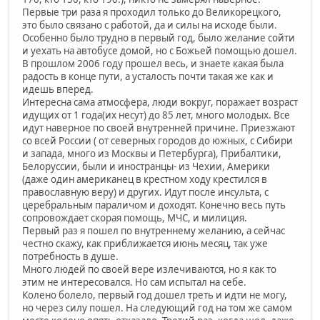
Первые три раза я проходил только до Великорецкого,
это было связано с работой, да и силы на исходе были.
Особенно было трудно в первый год, было желание сойти
и уехать на автобусе домой, но с Божьей помощью дошел.
В прошлом 2006 году прошел весь, и знаете какая была
радость в конце пути, а усталость почти такая же как и
идешь вперед.
Интересна сама атмосфера, люди вокруг, поражает возраст
идущих от 1 года(их несут) до 85 лет, много молодых. Все
идут наверное по своей внутренней причине. Приезжают
со всей России ( от северных городов до южных, с Сибири
и запада, много из Москвы и Петербурга), Прибалтики,
Белоруссии, были и иностранцы- из Чехии, Америки
(даже один американец в крестном ходу крестился в
православную веру) и других. Идут после инсульта, с
церебральным параличом и доходят. Конечно весь путь
сопровождает скорая помощь, МЧС, и милиция.
Первый раз я пошел по внутреннему желанию, а сейчас
честно скажу, как приближается июнь месяц, так уже
потребность в душе.
Много людей по своей вере излечиваются, но я как то
этим не интересовался. Но сам испытал на себе.
Колено болело, первый год дошел треть и идти не могу,
но через силу пошел. На следующий год на том же самом