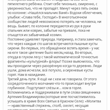
пятилетнего ребёнка. Стоит себе тихонько, смиренно, с
уверенностью, что не пропадёт. Минут через пять снова
по колонне: «Нашёлся мальчик Ваня!» Вздохи облегчения,
улыбки: «Слава тебе, Господи!» В многотысячном
сообществе людей невозможно потерять ни человека, ни
вещь. Бывает, по колонне передаются из рук в руки
спальник или коврик, забытые на привале, пока не
отыщется их забывчивый хозяин.
Постоянно удивляет природа. Например, я стала замечать,
что через каждые сто шагов встречаются пышные кусты
сирени. Во-первых, это обращённое вспять время – у нас
на юге такое цветение было месяц назад. Во-вторых,
откуда в глухом лесу с такой математической точностью
фрагменты «культурной» флоры? Позже выяснилось, что
мы проходили через разорённую когда-то деревню. Люди
ушли, дома исчезли, всё потухло, а сиреневые кусты
горят. Нам в назидание.
Третий день пути. Я ещё ни с кем не говорила. От этого
сосредоточенного молчания что-то происходит внутри
глубинное. Подступают слёзы и... ком в горле.
Вспоминались и поддерживали в пути слова священника
Артемия Владимирова (которые мне посчастливилось
услышать в храме Всех Святых в Красном Селе): «Молитва
— нравственный стержень, столб, скелет, несущая