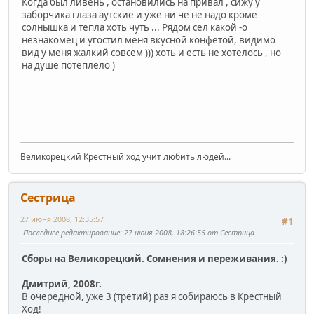
Когда был ливень , остановились на привал , сижу у
заборчика глаза аутские и уже ни че не надо кроме
солнышка и тепла хоть чуть ... Рядом сел какой -о
незнакомец и угостил меня вкусной конфетой, видимо
вид у меня жалкий совсем ))) хоть и есть не хотелось , но
на душе потеплело )
Великорецкий Крестный ход учит любить людей...
Сестрица
27 июня 2008, 12:35:57
#1
Последнее редактирование
: 27 июня 2008, 18:26:55 от Сестрица
Сборы на Великорецкий. Сомнения и переживания. :)
Дмитрий, 2008г.
В очередной, уже 3 (третий) раз я собираюсь в Крестный
Ход!