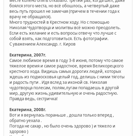
месте колено опять отказало. Третий раз, когда шел, даже
боялся этого места, но всё обошлось, а четвертый даже
весь путь прошел не замечая (причем в течении года к
врачу не обращался).
Много трудностей в Крестном ходу. Но с помощью
Николая Чудотворца и молитвы всё можно преодолеть.
Если есть желание и есть вопросы отвечу что лучше с
собой взять, как подготовиться. Есть фотографии.
С уважением Александр. г. Киров
Екатерина, 2007г.
Самое любимое время в году 3-8 июня, потому что самое
тяжелое время и самое радостное, время Великорецкого
крестного хода. Видишь самых дорогих людей, которых
ждешь из подмосковья целый год, делишь с ними тяготы
и радость пути . Идя вслед за иконой св. Николая
чудотворца полесам, полям,лугам попадаешь в другой
мир, другую жизнь,удивительную и очень радостную.
Правда ведь, сестричка!
Екатерина, 2008г.
Вот и я вернулась пораньше , дошла только вперед ,
обратно уехала .
Погода не сахар , но было очень здорово ) и тяжело и
здорово )