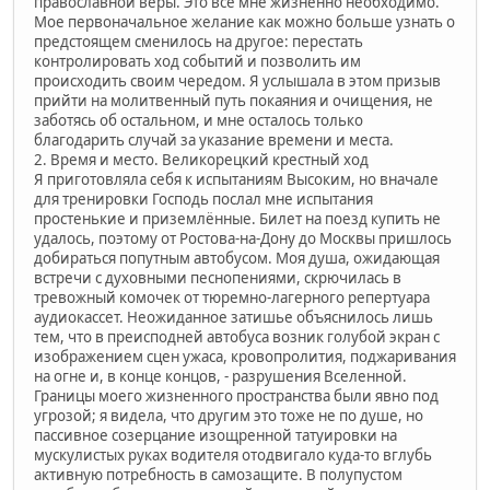
православной веры. Это все мне жизненно необходимо.
Мое первоначальное желание как можно больше узнать о
предстоящем сменилось на другое: перестать
контролировать ход событий и позволить им
происходить своим чередом. Я услышала в этом призыв
прийти на молитвенный путь покаяния и очищения, не
заботясь об остальном, и мне осталось только
благодарить случай за указание времени и места.
2. Время и место. Великорецкий крестный ход
Я приготовляла себя к испытаниям Высоким, но вначале
для тренировки Господь послал мне испытания
простенькие и приземлённые. Билет на поезд купить не
удалось, поэтому от Ростова-на-Дону до Москвы пришлось
добираться попутным автобусом. Моя душа, ожидающая
встречи с духовными песнопениями, скрючилась в
тревожный комочек от тюремно-лагерного репертуара
аудиокассет. Неожиданное затишье объяснилось лишь
тем, что в преисподней автобуса возник голубой экран с
изображением сцен ужаса, кровопролития, поджаривания
на огне и, в конце концов, - разрушения Вселенной.
Границы моего жизненного пространства были явно под
угрозой; я видела, что другим это тоже не по душе, но
пассивное созерцание изощренной татуировки на
мускулистых руках водителя отодвигало куда-то вглубь
активную потребность в самозащите. В полупустом