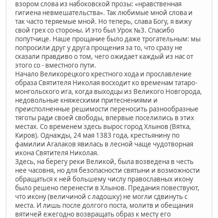
взором слова из набоковской прозы: «нравственная
гигиена невмешательства». Так любимые мной слова и
так часто теряемые мной. Но теперь, слава Богу, я вижу
свой грех со стороны. И это был Урок №3. Спасибо
попутчице. Наше прощание было даже трогательным: мы
попросили друг у друга прощения за то, что сразу не
сказали правдиво о том, чего ожидает каждый из нас от
этого со - вместного пути.
Начало Великорецкого крестного хода и прославление
образа Святителя Николая восходит ко временам татаро-
монгольского ига, когда выходцы из Великого Новгорода,
недовольные княжескими притеснениями и
преисполненные решимости переносить разнообразные
тяготы ради своей свободы, впервые поселились в этих
местах. Со временем здесь вырос город Хлынов (Вятка,
Киров). Однажды, 24 мая 1383 года, крестьянину по
фамилии Агалаков явилась в лесной чаще чудотворная
икона Святителя Николая.
Здесь, на берегу реки Великой, была возведена в честь
нее часовня, но для безопасности святыни и возможности
обращаться к ней большему числу православных икону
было решено перенести в Хлынов. Предания повествуют,
что икону (величиной с ладошку) не могли сдвинуть с
места. И лишь после долгого поста, молитв и обещания
вятичей ежегодно возвращать образ к месту его