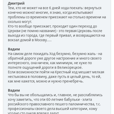
Дмитрий
Тем, кто не может на все 6 дней хода поехать: вернуться
конечно можно! многие, я знаю, когда испытывают
проблемы со временем приезжают на столько времени на
сколько могут.
Кто-то вообще приезжает, проходит один переход до
Церкви (не помню название) - это первая Церковь после
выхода из города, где первый привал, и возвращаются на
вокзал домой в Москву.....
Вадим
На самом деле покидать Ход безумно, безумно жаль - на
обратной дороге уже другое настроение и много своего
интересного, она ничем, как минимум, не хуже по
полноте ощущений дороги в Великорецкое.
Если возможности пойти на Крестный ход мешает мелкая
нестыковка в половину, даже пусть в целый день, то ей,
как мне кажется, можно и нужно пренебречь.
Вадим
Что бы вы не обольщались и, главное, не разслаблялись
хочу заметить, что эти 60-летние бабульки - элита
российского православного пешего паломничества, т.с.
профессионалы своего дела высшей категории, кому
угодно сто очков вперед дадут.