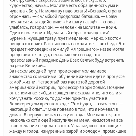
конструкция, лекарство, защита, мост, искусство,
художество, наука... Молитва есть обращенность ума и
чувства к Богу. На молитву надо встать! «Вставай, страна
огромная!» — с улыбкой продолжал батюшка. — Сразу
появятся силы к действию: «Ни шагу назад!» — снова,
улыбаясь, говорил он. — Человек на молитве — воин.
Один в поле воин. Идеальный образ молящегося?
Буренка, жующая траву. Жует медленно, мерно, хвостом
оводов отгоняет. Рассеянность на молитве — вот беда. Это
предмет исповеди: «Помилуй мя грешнаго!» Разве могла
представить я тогда, несколько лет назад, что
православный праздник День Всех Святых буду встречать
на реке Великой...
За несколько дней пути происходит молчаливое
знакомство со многими: обучение жизни идет в процессе
самой жизни. Четвертый раз идет этой дорогой
американский историк, профессор Лэрри Холмс. Позднее
он вспоминает: «Один священник сказал мне, что если я
хочу узнать Россию, то должен принять участие в
Великорецком крестном ходе. "Это будет, — сказал он, —
настоящий опыт..." Мне повезло в том, что я ночевал в
домах. В первую ночь я спал у выхода. Мне кажется, что
несколько сот людей наступили на меня, несмотря на все
свое желание не делать этого. Усталые, испытывающие
жажду и голод, изнуренные жарой и холодом, промокшие