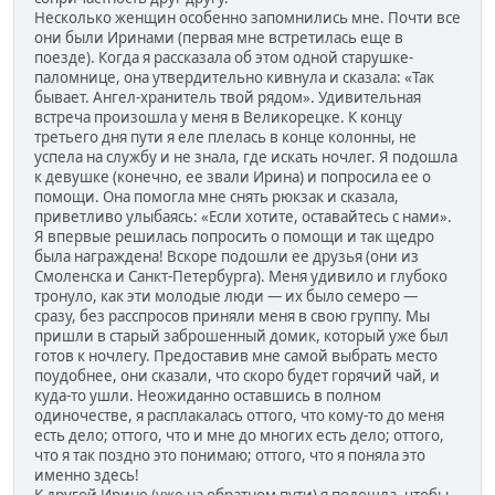
Несколько женщин особенно запомнились мне. Почти все
они были Иринами (первая мне встретилась еще в
поезде). Когда я рассказала об этом одной старушке-
паломнице, она утвердительно кивнула и сказала: «Так
бывает. Ангел-хранитель твой рядом». Удивительная
встреча произошла у меня в Великорецке. К концу
третьего дня пути я еле плелась в конце колонны, не
успела на службу и не знала, где искать ночлег. Я подошла
к девушке (конечно, ее звали Ирина) и попросила ее о
помощи. Она помогла мне снять рюкзак и сказала,
приветливо улыбаясь: «Если хотите, оставайтесь с нами».
Я впервые решилась попросить о помощи и так щедро
была награждена! Вскоре подошли ее друзья (они из
Смоленска и Санкт-Петербурга). Меня удивило и глубоко
тронуло, как эти молодые люди — их было семеро —
сразу, без расспросов приняли меня в свою группу. Мы
пришли в старый заброшенный домик, который уже был
готов к ночлегу. Предоставив мне самой выбрать место
поудобнее, они сказали, что скоро будет горячий чай, и
куда-то ушли. Неожиданно оставшись в полном
одиночестве, я расплакалась оттого, что кому-то до меня
есть дело; оттого, что и мне до многих есть дело; оттого,
что я так поздно это понимаю; оттого, что я поняла это
именно здесь!