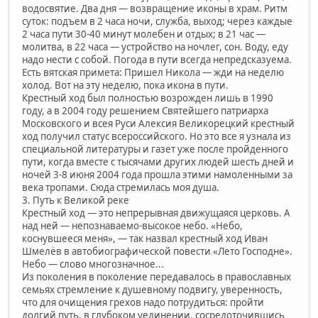
водосвятие. Два дня — возвращение иконы в храм. Ритм
суток: подъем в 2 часа ночи, служба, выход; через каждые
2 часа пути 30-40 минут молебен и отдых; в 21 час —
молитва, в 22 часа — устройство на ночлег, сон. Воду, еду
надо нести с собой. Погода в пути всегда непредсказуема.
Есть вятская примета: Пришел Никола — жди на неделю
холод. Вот на эту неделю, пока икона в пути.
Крестный ход был полностью возрожден лишь в 1990
году, а в 2004 году решением Святейшего патриарха
Московского и всея Руси Алексия Великорецкий крестный
ход получил статус всероссийского. Но это все я узнала из
специальной литературы и газет уже после пройденного
пути, когда вместе с тысячами других людей шесть дней и
ночей 3-8 июня 2004 года прошла этими намоленными за
века тропами. Сюда стремилась моя душа.
3. Путь к Великой реке
Крестный ход — это непрерывная движущаяся церковь. А
над ней — непознаваемо-высокое небо. «Небо,
коснувшееся меня», — так назвал крестный ход Иван
Шмелёв в автобиографической повести «Лето Господне».
Небо — слово многозначное...
Из поколения в поколение передавалось в православных
семьях стремление к душевному подвигу, уверенность,
что для очищения грехов надо потрудиться: пройти
долгий путь, в глубоком уединении, сосредоточившись