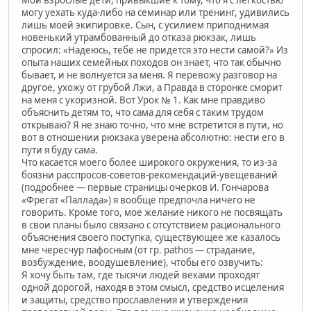
Мои взрослые дети, привыкшие к тому, что я с легкостью
могу уехать куда-либо на семинар или тренинг, удивились
лишь моей экипировке. Сын, с усилием приподнимая
новенький утрамбованный до отказа рюкзак, лишь
спросил: «Надеюсь, тебе не придется это нести самой?» Из
опыта наших семейных походов он знает, что так обычно
бывает, и не волнуется за меня. Я перевожу разговор на
другое, ухожу от грубой Лжи, а Правда в сторонке сморит
на меня с укоризной. Вот Урок № 1. Как мне правдиво
объяснить детям то, что сама для себя с таким трудом
открываю? Я не знаю точно, что мне встретится в пути, но
вот в отношении рюкзака уверена абсолютно: нести его в
пути я буду сама.
Что касается моего более широкого окружения, то из-за
боязни расспросов-советов-рекомендаций-увещеваний
(подробнее — первые страницы очерков И. Гончарова
«Фрегат «Паллада») я вообще предпочла ничего не
говорить. Кроме того, мое желание никого не посвящать
в свои планы было связано с отсутствием рационального
объяснения своего поступка, существующее же казалось
мне чересчур пафосным (от гр. pathos — страдание,
возбуждение, воодушевление), чтобы его озвучить:
Я хочу быть там, где тысячи людей веками проходят
одной дорогой, находя в этом смысл, средство исцеления
и защиты, средство прославления и утверждения