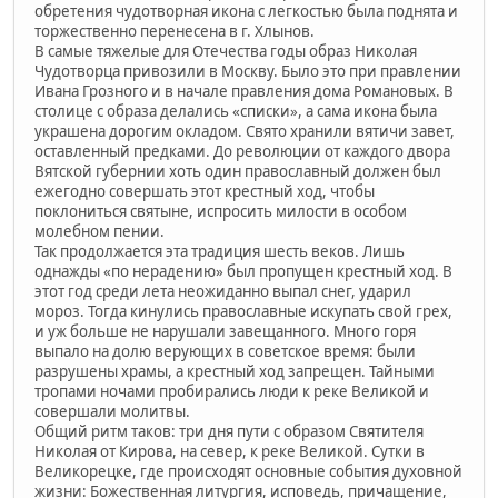
обретения чудотворная икона с легкостью была поднята и
торжественно перенесена в г. Хлынов.
В самые тяжелые для Отечества годы образ Николая
Чудотворца привозили в Москву. Было это при правлении
Ивана Грозного и в начале правления дома Романовых. В
столице с образа делались «списки», а сама икона была
украшена дорогим окладом. Свято хранили вятичи завет,
оставленный предками. До революции от каждого двора
Вятской губернии хоть один православный должен был
ежегодно совершать этот крестный ход, чтобы
поклониться святыне, испросить милости в особом
молебном пении.
Так продолжается эта традиция шесть веков. Лишь
однажды «по нерадению» был пропущен крестный ход. В
этот год среди лета неожиданно выпал снег, ударил
мороз. Тогда кинулись православные искупать свой грех,
и уж больше не нарушали завещанного. Много горя
выпало на долю верующих в советское время: были
разрушены храмы, а крестный ход запрещен. Тайными
тропами ночами пробирались люди к реке Великой и
совершали молитвы.
Общий ритм таков: три дня пути с образом Святителя
Николая от Кирова, на север, к реке Великой. Сутки в
Великорецке, где происходят основные события духовной
жизни: Божественная литургия, исповедь, причащение,