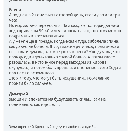
Елена
А подъем в 2 ночи был на второй день, спали два или три
часа.
Но нормально переносится. Там каждые полтора-два часа
хода привал на 30-40 минут, иногда на час, поэтому можно
подремать и восстановиться.
А у меня еще в поезде, когда ехали туда, заболела спина,
как давно не болела. Я крутилась-крутилась, практически
не спала и думала, как мне рюкзак нести? Уже думала, что
пройду один день только с такой болью. А потом как-то
разошлась, в источнике перед выходом из Кирова
окунулась, и потом боль прошла, и в течение всего Хода я
про нее не вспоминала.
Это я к тому, что могут быть искушения.. но желание
пройти было сильнее.
Дмитрий
эмоции и впечатления будут давать силы....сам не
понимаешь, как идешь.....
Великорецкий Крестный ход учит любить людей...