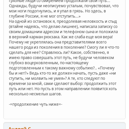
грязные люди со смирением продолжали свой путь...
Однажды, будучи неописуемо усталым, почувствовал, что
мои ноги подогнулись, и я упал в грязь. Но здесь, в
глубине России, я не мог отступить...»
На одной из остановок я, преодолевая неловкость и стыд
(втайне надеясь, что делаю лишнее), написала записку со
своим домашним адресом и телефоном сына и положила
в верхний карман рюкзака. Как же слаба еще моя вера!
Почему не укреплялась она представителями всего
нашего рода из поколения в поколение? Смогу ли я что-то
сделать для нее? Справлюсь ли? Какое, собственно, я
имею право совершать этот путь, не будучи человеком
глубоко воцерковленным, по-настоящему
подготовленным к такому важному событию?.. «Почему
бы и нет?» Ведь кто-то же должен начать, пусть даже «ни
ступить, ни молвить не умея»? А те, кто следуют по
времени за мной, сами сделают выбор: продолжить этот
путь или нет. Но пусть в этом направлении появится хоть
несколько несмелых шагов.
-=продолжение чуть ниже=-
Андрей С.