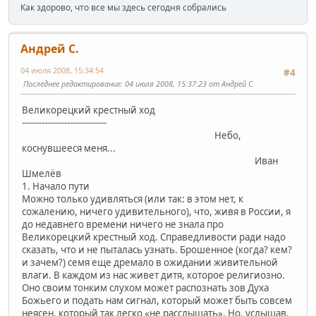
Как здорово, что все мы здесь сегодня собрались
Андрей С.
04 июля 2008, 15:34:54
#4
Последнее редактирование
: 04 июля 2008, 15:37:23 от Андрей С.
Великорецкий крестный ход
------------------------------
Небо,
коснувшееся меня...
Иван
Шмелёв
1. Начало пути
Можно только удивляться (или так: в этом нет, к
сожалению, ничего удивительного), что, живя в России, я
до недавнего времени ничего не знала про
Великорецкий крестный ход. Справедливости ради надо
сказать, что и не пыталась узнать. Брошенное (когда? кем?
и зачем?) семя еще дремало в ожидании живительной
влаги. В каждом из нас живет дитя, которое религиозно.
Оно своим тонким слухом может распознать зов Духа
Божьего и подать нам сигнал, который может быть совсем
неясен, который так легко «не расслышать». Но, услышав,