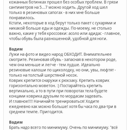
кожанных ботинках прошел без особых проблем. В грязи
сантиметров на 5...7 можно ходить. Другой ход шел
только в резиновых сапогах - в них мне больше
понравилось.
Кстати, некоторые в ход берут только пакет с сухарями и
никакой больше еды и одежды. По-моему, не столько
важно, какие у тебя кроссовки: асоло или адидас - главное,
чтобы обувь была разношенной, удобной для ноги.
Вадим
Лужи на фото и видео народ ОБХОДИТ. Внимательнее
смотрите. Резиновая обувь - запасная в некотором роде,
чем она меньше и легче - тем лудше. Идеально
резиновые калоши по щиколодку, но они, увы, люфтят -
только на толстый шерстяной носок.
Коврик крепится снаружи к рюкзаку. Крепить коврик
горизонтально моветон. :) Постарайтесь крепить
вертикально, а то в пути при поворотах тела будете
концами коврика друзьям по мордасам задевать.
И главное!!!! Начинайте тренироваться! Ходите
ежедневно как можно больше! хотя бы часа по два-три в
среднем темпе. Пригодится.
Вадим
Брать надо всего по минимуму. Очень по минимуму. "всё