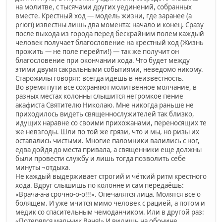
на молитве, с тысячами других уединений, собранных
вместе. Крестный ход — модель жизни, где заранее (а
priori) известны лишь два момента: начало и конец. Сразу
после выхода из города перед бескрайним полем каждый
человек получает благословение на крестный ход (Жизнь
прожить — не поле перейти!) — так же получит он
благословение при окончании хода. Что будет между
этими двумя сакральными событиями, неведомо никому.
Старожилы говорят: всегда идешь в неизвестность.
Во время пути все сохраняют молитвенное молчание, в
разных местах колонны слышится негромкое пение
акафиста Святителю Николаю. Мне никогда раньше не
приходилось видеть священнослужителей так близко,
идущих наравне со своими прихожанами, переносящих те
же невзгоды. Шли по той же грязи, что и мы, но ризы их
оставались чистыми. Многие паломники валились с ног,
едва дойдя до места привала, а священники еще должны
были провести службу и лишь тогда позволить себе
минуты ¬отдыха.
Не каждый выдерживает строгий и чёткий ритм крестного
хода. Вдруг слышишь по колонне и сам передаёшь:
«Врача-а-а срочно-о-о!!!». Опечалятся лица. Молятся все о
болящем. И уже мчится мимо человек с рацией, а потом и
медик со спасительным чемоданчиком. Или в другой раз:
«Потерялся мальчик Ваня!» И видишь на обочине