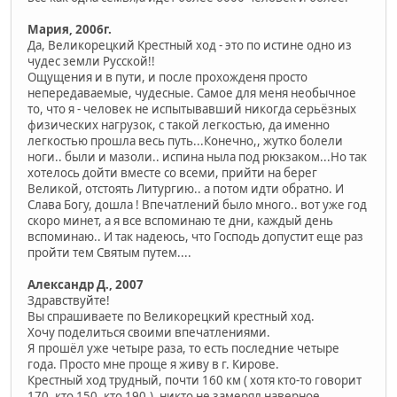
Мария, 2006г.
Да, Великорецкий Крестный ход - это по истине одно из
чудес земли Русской!!
Ощущения и в пути, и после прохожденя просто
непередаваемые, чудесные. Самое для меня необычное
то, что я - человек не испытывавший никогда серьёзных
физических нагрузок, с такой легкостью, да именно
легкостью прошла весь путь...Конечно,, жутко болели
ноги.. были и мазоли.. испина ныла под рюкзаком...Но так
хотелось дойти вместе со всеми, прийти на берег
Великой, отстоять Литургию.. а потом идти обратно. И
Слава Богу, дошла ! Впечатлений было много.. вот уже год
скоро минет, а я все вспоминаю те дни, каждый день
вспоминаю.. И так надеюсь, что Господь допустит еще раз
пройти тем Святым путем....
Александр Д., 2007
Здравствуйте!
Вы спрашиваете по Великорецкий крестный ход.
Хочу поделиться своими впечатлениями.
Я прошёл уже четыре раза, то есть последние четыре
года. Просто мне проще я живу в г. Кирове.
Крестный ход трудный, почти 160 км ( хотя кто-то говорит
170, кто 150, кто 190.), никто не замерял наверное.