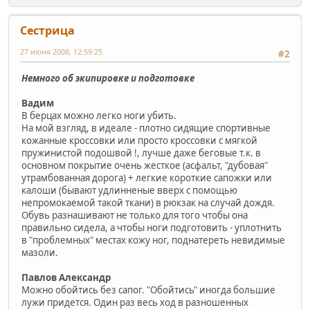
Сестрица
27 июня 2008, 12:59:25
#2
Немного об экипировке и подготовке
Вадим
В берцах можно легко ноги убить.
На мой взгляд, в идеале - плотно сидящие спортивные
кожанные кроссовки или просто кроссовки с мягкой
пружинистой подошвой !, лучше даже беговые т.к. в
основном покрытие очень жесткое (асфальт, "дубовая"
утрамбованная дорога) + легкие короткие сапожки или
калоши (бывают удлинненые вверх с помощью
непромокаемой такой ткани) в рюкзак на случай дождя.
Обувь разнашивают не только для того чтобы она
правильно сидела, а чтобы ноги подготовить - уплотнить
в "проблемных" местах кожу ног, поднатереть невидимые
мазоли.
Павлов Александр
Можно обойтись без сапог. "Обойтись" иногда большие
лужи придется. Один раз весь ход в разношенных