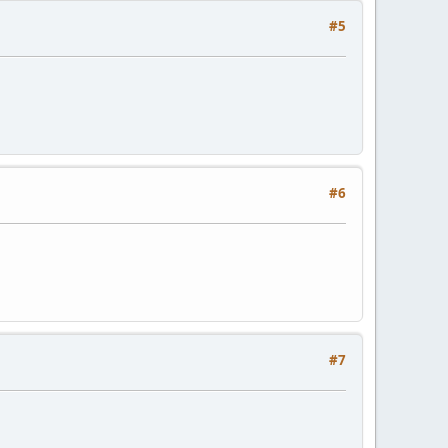
#5
#6
#7