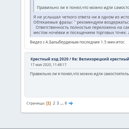
Правильно ли я понял,что можно идти самос
Я не услышал четкого ответа ни в одном из ист
Обтекаемые фразы: " рекомендуем воздержаться",
Ответственность полностью переложена на сам
местом ночёвки и посещением торговых точек
Видео с А.Балыбердиным последние 1.5 мин итог.
Крестный ход 2020
/
Re: Великорецкий крестный
17 мая 2020, 11:48:17
Правильно ли я понял,что можно идти самостояте
2
3
...
6
Страницы
1