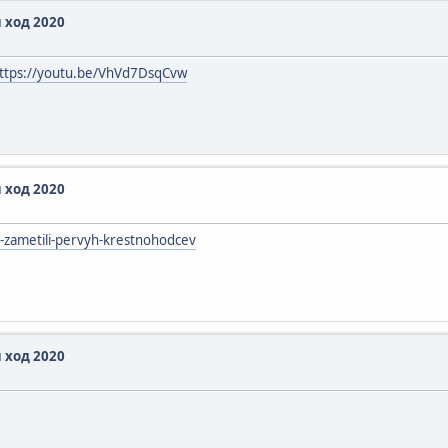
 ход 2020
ttps://youtu.be/VhVd7DsqCvw
 ход 2020
-zametili-pervyh-krestnohodcev
 ход 2020