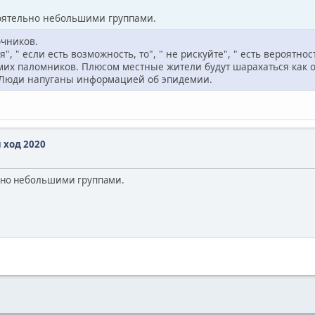
тоятельно небольшими группами.
очников.
 " если есть возможность, то", " не рискуйте", " есть вероятнос
их паломников. Плюсом местные жители будут шарахаться как о
. Люди напуганы информацией об эпидемии.
 ход 2020
льно небольшими группами.