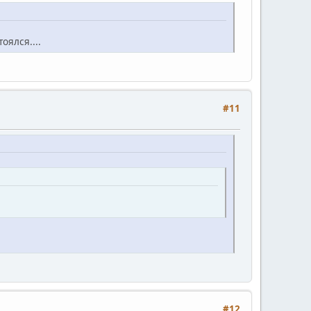
оялся....
#11
#12