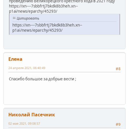
проведению Великорецкого крестного хода в 2021 году
https://xn----7sbbfrtj7bkdk8b3heh.xn--
p1ai/news/eparchy/45293/
Цитировать
https://xn----7sbbfrtj7bkdk8b3heh.xn--
p1ai/news/eparchy/45293/
Елена
24 апреля 2021, 06:40:49
#8
Спасибо большое за добрые вести ;
Николай Пасечник
02 мая 2021, 09:08:57
#9