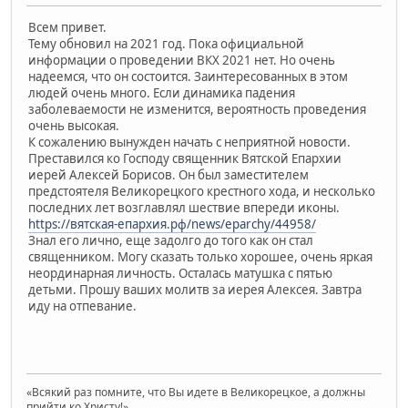
Всем привет.
Тему обновил на 2021 год. Пока официальной
информации о проведении ВКХ 2021 нет. Но очень
надеемся, что он состоится. Заинтересованных в этом
людей очень много. Если динамика падения
заболеваемости не изменится, вероятность проведения
очень высокая.
К сожалению вынужден начать с неприятной новости.
Преставился ко Господу священник Вятской Епархии
иерей Алексей Борисов. Он был заместителем
предстоятеля Великорецкого крестного хода, и несколько
последних лет возглавлял шествие впереди иконы.
https://вятская-епархия.рф/news/eparchy/44958/
Знал его лично, еще задолго до того как он стал
священником. Могу сказать только хорошее, очень яркая
неординарная личность. Осталась матушка с пятью
детьми. Прошу ваших молитв за иерея Алексея. Завтра
иду на отпевание.
«Всякий раз помните, что Вы идете в Великорецкое, а должны
прийти ко Христу!»