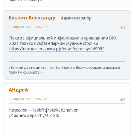
Елькин Александр
Администратор
05 апреля 2021, 20:47:57
#1
Пока из официальной информации о проведении ВКХ
2021 только с сайта епархии скудные строчки.
https://вятская-епархия.рф/news/eparchy/44999/
«Всякий раз помните, что Вы идете в Великорецкое, а должны
прийти ко Христу!»
АHдрей
12 апреля 2021, 20:47:13
#2
https://xn----7sbbfrtj7bkdk8b3heh.xn--
p1ai/news/eparchy/45180/