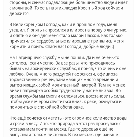
стороны, и сейчас подавляющее большинство людей идёт
с молитвой. То есть на этих людях Крестный ход сейчас и
держится.
В Великорецком Господь, как и в прошлом году, меня
утешил. Я опять напросился в клирос на первую литургию,
и опять 6 июня для меня стало малой Пасхой. Как только
причастился, сердобольные клирошане принялись меня
кормить и поить. Спаси вас Господи, добрые люди :)
На Патриаршую службу мы не пошли. Да и не очень-то
хотелось, если честно. За все разы, что приходилось
бывать на архиерейских службах, я понял, что очень их не
люблю. Очень много раздутой пафосности, официоза,
торжественных речей, занимающих много времени и
вытесняющих собой молитвенный настрой. Тем не менее,
визит патриарха особых трудностей у нас не вызвал. Во
время службы мы смогли отлежаться, восстановить силы,
чтобы уже вечером спуститься вниз, к реке, окунуться и
помолиться в спокойной обстановке.
Что ещё хочется отметить - это огромное количество воды
и грязи в лесу. И то, что природа в этот раз проснулась с
отставанием почти на месяц. Где-то деревья ещё не
выпустили толком листочки. В тех местах, где раньше