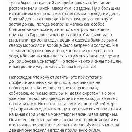
трава была по пояс, сейчас пробивались небольшие
росточки величиной, максимум, с ладонь. Ну и большим
испытанием лично для меня стал самый последний день.
В пятый день, на подходе к Медянам, когда нас в пути
застал дождь, погода воспринималась как особое
благословение Божие, а вот потом утром на первом
привале в Гирсово было очень тяжко. Сил было мало
(засыпали прямо на ходу), вещи и одежда были сырыми,
сверху моросило и вообще было ветрено и холодно. Я в
тот момент даже подумывал, чтобы сойти с Крестного
хода, ибо очень сомневался, что у меня хватит сил дойти
до Трифонова монастыря. Но потом как-то и силы пришли,
и настроение улучшилось. Слава Богу за всё!
Напоследок что хочу отметить - это присутствие
профессиональных нищих, которых раньше не
наблюдалось. Конечно, есть некоторые люди,
собирающие "на монастырь" и "детям-сиротам", но они
уже ходят довольно давно, и они именно ходят вместе с
паломниками. Но в этот раз я заметил по крайней мере
трёх прилично одетых женщин, которые кочевали с нами
начиная с Трифонова монастыря и заканчивая Загарьем.
Они очень ловко прятались в толпе от полицейских и их
кто-то явно перевозил с места на место. Думается мне, за
два дня они подняли вполне приличную сумму.