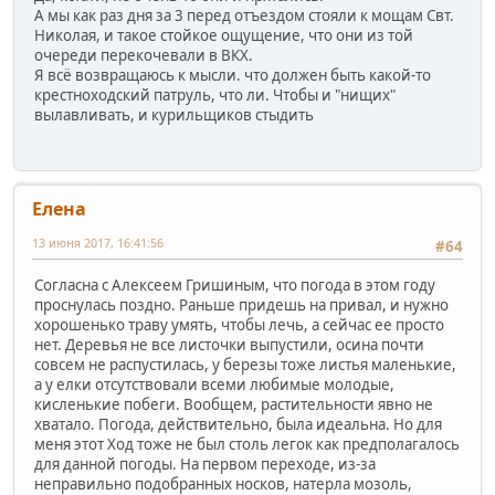
А мы как раз дня за 3 перед отъездом стояли к мощам Свт.
Николая, и такое стойкое ощущение, что они из той
очереди перекочевали в ВКХ.
Я всё возвращаюсь к мысли. что должен быть какой-то
крестноходский патруль, что ли. Чтобы и "нищих"
вылавливать, и курильщиков стыдить
Елена
13 июня 2017, 16:41:56
#64
Согласна с Алексеем Гришиным, что погода в этом году
проснулась поздно. Раньше придешь на привал, и нужно
хорошенько траву умять, чтобы лечь, а сейчас ее просто
нет. Деревья не все листочки выпустили, осина почти
совсем не распустилась, у березы тоже листья маленькие,
а у елки отсутствовали всеми любимые молодые,
кисленькие побеги. Вообщем, растительности явно не
хватало. Погода, действительно, была идеальна. Но для
меня этот Ход тоже не был столь легок как предполагалось
для данной погоды. На первом переходе, из-за
неправильно подобранных носков, натерла мозоль,