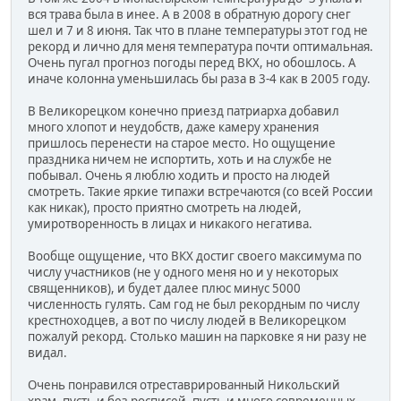
вся трава была в инее. А в 2008 в обратную дорогу снег
шел и 7 и 8 июня. Так что в плане температуры этот год не
рекорд и лично для меня температура почти оптимальная.
Очень пугал прогноз погоды перед ВКХ, но обошлось. А
иначе колонна уменьшилась бы раза в 3-4 как в 2005 году.
В Великорецком конечно приезд патриарха добавил
много хлопот и неудобств, даже камеру хранения
пришлось перенести на старое место. Но ощущение
праздника ничем не испортить, хоть и на службе не
побывал. Очень я люблю ходить и просто на людей
смотреть. Такие яркие типажи встречаются (со всей России
как никак), просто приятно смотреть на людей,
умиротворенность в лицах и никакого негатива.
Вообще ощущение, что ВКХ достиг своего максимума по
числу участников (не у одного меня но и у некоторых
священников), и будет далее плюс минус 5000
численность гулять. Сам год не был рекордным по числу
крестноходцев, а вот по числу людей в Великорецком
пожалуй рекорд. Столько машин на парковке я ни разу не
видал.
Очень понравился отреставрированный Никольский
храм, пусть и без росписей, пусть и много современных