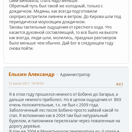
сами виноваты, спать надо меньше.
Обратный путь был такой же холодный, только с
дождичком. Медяны, как всегда подготовили
сюрприз,встретили ливнем и ветром. До Кирова шли под
периодически моросящим дождичком.
Таковы тактильные ощущения от крестного хода. Что
касается духовной составляющей, то всё было на высоте
как всегда, люди шли, молились, праздных разговоров
было меньше чем обычно. Дай Бог в следующем году
снова пойти.
Елькин Александр
Администратор
12 июня 2017, 19:54:03
#61
Я в этом году прошелся немного от Бобино до Загарья, а
дальше немного приболел. Но в целом ощущения от ВКХ
очень положительные, т.к. не был с 2009 года.
Заболоченный лес после Бобино просто хайвэй какой то
стал. Я вспоминаю как в 2004 там был натуральный
бурелом, и паломники перелезали через поваленные на
дорогу деревья.
В том же 2004 в Монастырском температура до -3 упала и