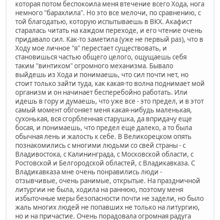
которая потом беспокоила меня втечение всего Хода, нога
немного "барахлила". Но это все мелочи, по сравнению, с
той благодатью, которую испытываешь в ВКХ. Акафист
старалась читать на каждом переходе, и его чтение очень
придавало сил. Как-то заметила (уже не первый раз), что в
Ходу мое личное "я" перестает существовать, и
становишься частью общего целого, ощущаешь себя
таким "винтиком" огромного механизма. Бывало
выйдешь из Хода и понимаешь, что сил почти нет, но
стоит только зайти туда, как какая-то волна поднимает мой
организм и он начинает бесперебойно работать. Или
идешь в гору и думаешь, что уже все - это предел, и в этот
самый момент обгоняет меня какая-нибудь маленькая,
сухонькая, вся сгорбленная старушка, да впридачу еще
босая, и понимаешь, что предел еще далеко, а то была
обычная лень и жалость к себе. В Великорецком опять
познакомились с многими людьми со свей страны - с
Владивостока, с Калининграда, с Московской области, с
Ростовской и Белгородской областей, с Владикавказа. С
Владикавказа мне очень понравились люди -
отзывчивые, очень ранимые, открытые. На праздничной
литургии не была, ходила на раннюю, поэтому меня
избыточные меры безопасности почти не задели, но было
жаль многих людей не попавших не только на литургию,
но и на причастие. Очень порадовала огромная радуга