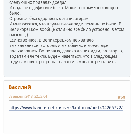
следующих привалах доедал.
И вода не в дефиците была. Может потому что холодно
было?
Огромная благодарность организаторам!
И мне кажется, что в туалеты очереди поменьше были. В
Великорецком вообще отлично всё было устроено, в этом
смысле ;)
Единственное, В Великорецком не хватало
умывальников, которыми мы обычно в монастыре
пользовались. Во-первых, далеко до них идти, во-вторых,
вода там еле текла. Будем надеяться, что в следующем
году нам опять разрешат палатки в монастыре ставить
Василий
28 апреля 2018, 22:28:04
#68
https://www.liveinternet.ru/users/kraftman/post434266772/