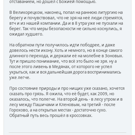
отставанием, но дошёл с Божией помощью.
В Великорецком, наконец, попал на раннюю литургию на
берегу и почувствовал, что не зря на неё люди стремятся,
втч и из нашей компании. Да и в 8 утра уже не пускали на
берег. Так что меры безопасности не сильно коснулись, я
ожидал худшего.
На обратном пути получилось идти пободрее, и даже
довелось нести икону. Хоть и немного, но в конце самого
длинного перехода, и держали её на молебне в Зоновых.
Тут и пришло понимание, что всё это было не зря. ну а
после этого ливень в Медянах, от которого не успел
укрыться, как и вся дальнейшая дорога воспринимались
уже легче.
Про состояние природы и про нищих уже сказано, хочется
сказать про грязь. Я ожила, что её будет, как 2009, но
оказалось, что полегче. На второй день - в лесу утром и в
лесу между Пашичами и Кленовым, на третий - после
Горохово, а на открытых местах - достаточно сухо.
Обратный путь весь прошёл в кроссовках.