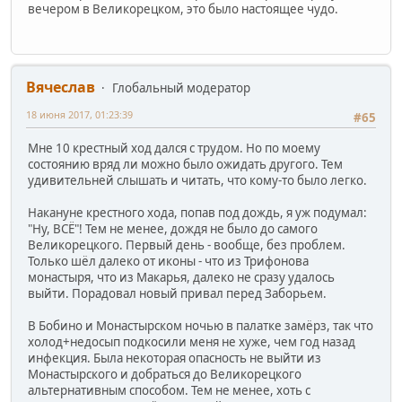
вечером в Великорецком, это было настоящее чудо.
Вячеслав
Глобальный модератор
18 июня 2017, 01:23:39
#65
Мне 10 крестный ход дался с трудом. Но по моему
состоянию вряд ли можно было ожидать другого. Тем
удивительней слышать и читать, что кому-то было легко.
Накануне крестного хода, попав под дождь, я уж подумал:
"Ну, ВСЁ"! Тем не менее, дождя не было до самого
Великорецкого. Первый день - вообще, без проблем.
Только шёл далеко от иконы - что из Трифонова
монастыря, что из Макарья, далеко не сразу удалось
выйти. Порадовал новый привал перед Заборьем.
В Бобино и Монастырском ночью в палатке замёрз, так что
холод+недосып подкосили меня не хуже, чем год назад
инфекция. Была некоторая опасность не выйти из
Монастырского и добраться до Великорецкого
альтернативным способом. Тем не менее, хоть с