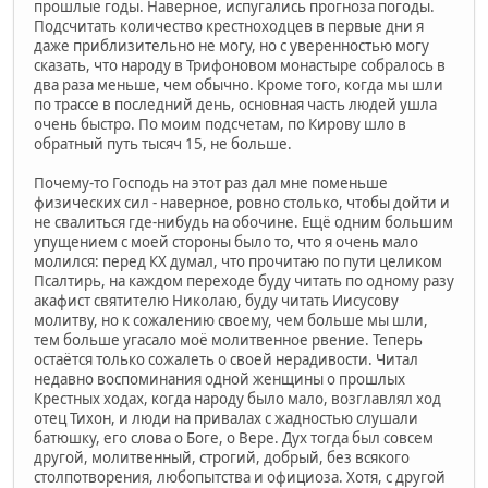
прошлые годы. Наверное, испугались прогноза погоды.
Подсчитать количество крестноходцев в первые дни я
даже приблизительно не могу, но с уверенностью могу
сказать, что народу в Трифоновом монастыре собралось в
два раза меньше, чем обычно. Кроме того, когда мы шли
по трассе в последний день, основная часть людей ушла
очень быстро. По моим подсчетам, по Кирову шло в
обратный путь тысяч 15, не больше.
Почему-то Господь на этот раз дал мне поменьше
физических сил - наверное, ровно столько, чтобы дойти и
не свалиться где-нибудь на обочине. Ещё одним большим
упущением с моей стороны было то, что я очень мало
молился: перед КХ думал, что прочитаю по пути целиком
Псалтирь, на каждом переходе буду читать по одному разу
акафист святителю Николаю, буду читать Иисусову
молитву, но к сожалению своему, чем больше мы шли,
тем больше угасало моё молитвенное рвение. Теперь
остаётся только сожалеть о своей нерадивости. Читал
недавно воспоминания одной женщины о прошлых
Крестных ходах, когда народу было мало, возглавлял ход
отец Тихон, и люди на привалах с жадностью слушали
батюшку, его слова о Боге, о Вере. Дух тогда был совсем
другой, молитвенный, строгий, добрый, без всякого
столпотворения, любопытства и официоза. Хотя, с другой