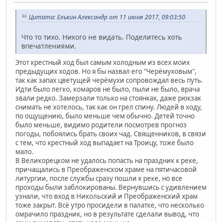
Цитата: Елькин Александр от 11 июня 2017, 09:03:50
Что то тихо. Никого не видать. Поделитесь хоть
впечатлениями.
Этот крестный ход был самым холодным из всех моих
предыдущих ходов. Но я бы назвал его "Черёмуховым",
так как запах цветущей черёмухи сопровождал весь путь.
Идти было легко, комаров не было, пыли не было, врача
звали редко. Замерзали только на стоянках, даже рюкзак
снимать не хотелось, так как он грел спину. Людей в ходу,
по ощущению, было меньше чем обычно. Детей точно
было меньше, видимо родители посмотрев прогноз
погоды, побоялись брать своих чад. Священников, в связи
с тем, что крестный ход выпадает на Троицу, тоже было
мало.
В Великорецком не удалось попасть на праздник к реке,
причащались в Преображенском храме на пятичасовой
литургии, после службы сразу пошли к реке, но все
проходы были заблокированы. Вернувшись с удивлением
узнали, что вход в Никольский и Преображенский храм
тоже закрыт. Всё утро просидели в палатке, что несколько
омрачило праздник, но в результате сделали вывод, что