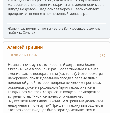
материалов, но ощущение старины и намоленности места
никуда не делось. Надеюсь лет через 10 весь комплекс
превратится внешне в полноценный монастырь.
«Всякий раз помните, что Вы идете в Великорецкое, а должны
прийти ко Христу!»
Алексей Гришин
13 июня 2017, 14:51:37
#62
Не знаю, почему, но этот Крестный ход вышел более
тяжелым, чем в прошлый раз. Более тяжелым и менее
эмоционально восторженным (как-то так). И это несмотря
на хорошую, почти идеальную погоду в первые пять с
половиной дней, которая вопреки всяческим прогнозам
оказалась сухой и прохладной (прям такой, о какой я
каждый раз мечтал). Когда нас на входе в Великорецкое
встречал отец Тихон, он почему-то назвал нас
"мужественными паломниками". А я грешным делом стал
недоумевать: почему так? Пришел к такому выводу, что в
этот раз крестноходцев было гораздо меньше, чем в