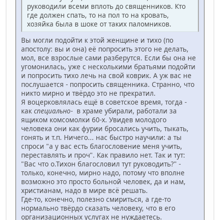
руководили всеми вплоть до священников. Кто
где должен спать, то на пол то на кровать,
хозяйка была в шоке от таких паломников.
Вы могли подойти к этой женщине и тихо (по
апостолу: вы и она) её попросить этого не делать,
мол, все взрослые сами разберутся. Если бы она не
угомонилась, уже с несколькими братьями подойти
и попросить тихо лечь на свой коврик. А уж вас не
послушается - попросить священника. Странно, что
никто мирно и твёрдо это не прекратил.
Я воцерковлялась ещё в советское время, тогда -
как
специально
- в храме убирали, работали за
ящиком комсомолки 60-х. Увидев молодого
человека они как фурии бросались учить, тыкать,
гонять и т.п. Ничего... нас быстро научили: а ты
спроси "а у вас есть благословение меня учить,
переставлять и проч". Как правило нет. Так и тут:
"Вас что о.Тихон благословил тут руководить?" -
только, конечно, мирно надо, потому что вполне
возможно это просто больной человек, да и нам,
христианам, надо в мире всё решать.
Где-то, конечно, полезно смириться, а где-то
нормально твёрдо сказать человеку, что в его
организационных услугах не нуждаетесь.