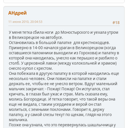
АHдрей
11 июня 2010, 20:04:53
#18
У меня тетка сбила ноги до Моностырского и уехала утром
в Великорецкое на автобусе.
Остановилась в большой палатке для крестноходцев.
Примерно в 14-00 начался ураган в Великорецком (когда
оставшиеся паломники выходили из Горохова) и палатку в
которой она находилась, унесло как перышко и разбило о
столб. У церковной лавки (между колокольней и храмом)
снесло купол с крестом.
Она побежала в другую палатку в которой находились еще
несколько человек. Они повисли на палатке и стали
держать ее, чтобы ее не унесло ветром. Вдруг маленький
мальчик закричал: - Пожар! Пожар! Он испугался, стал
кричать, в глазах был ужас и страх. Мать сказала ему,
молись Богородице. И тетка говорит, что такой веры она
еще не видала, с таким усердием и верой он стал
молиться, с земными поклонами. Говорит я, держу
палатку, а у самой слезы текут по щекам, глядя на этого
мальчика.
Позже она узнала, что это перевернулась шашлычница у