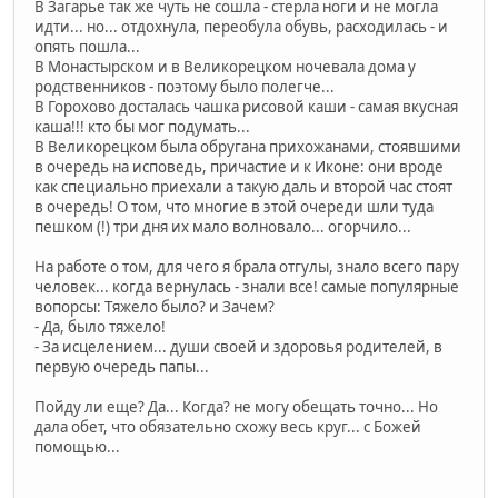
В Загарье так же чуть не сошла - стерла ноги и не могла
идти... но... отдохнула, переобула обувь, расходилась - и
опять пошла...
В Монастырском и в Великорецком ночевала дома у
родственников - поэтому было полегче...
В Горохово досталась чашка рисовой каши - самая вкусная
каша!!! кто бы мог подумать...
В Великорецком была обругана прихожанами, стоявшими
в очередь на исповедь, причастие и к Иконе: они вроде
как специально приехали а такую даль и второй час стоят
в очередь! О том, что многие в этой очереди шли туда
пешком (!) три дня их мало волновало... огорчило...
На работе о том, для чего я брала отгулы, знало всего пару
человек... когда вернулась - знали все! самые популярные
вопорсы: Тяжело было? и Зачем?
- Да, было тяжело!
- За исцелением... души своей и здоровья родителей, в
первую очередь папы...
Пойду ли еще? Да... Когда? не могу обещать точно... Но
дала обет, что обязательно схожу весь круг... с Божей
помощью...