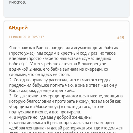
киосков.
АHдрей
11 июня 2010, 20:50:17
#19
Я не знаю как Вас, но нас достали «сумасшедшие бабки»
(просто ужас). Мы ходим в крестный ход 7 раз, но такое
впервые (просто какое то нашествие «сумасшедших
бабок»). 1. У меня ребенок стоял за Великорецкое
водичкой 2 часа, его бабка выгнала из очереди, со
словами, что он здесь не стоял.
2. Сосед по привалу рассказал, что от чистого сердца
предложил бабушке попить чаю, а она в ответ: - Да он у
Вас с сахаром, да еще и крепкий...
3. Когда стояли в очереди приложиться к иконе, женщина
которую благословили протирать икону ( повела себя как
уборщица в «Маски-шоу») в плоть до того, что не
подпускала к иконе, а все протирала.
4. В Мурыгино, где мы у доброй женщины
останавливаемся в 6 раз, попросилась на ночлег одна
«добрая женщина» и давай распоряжаться, где кто должен