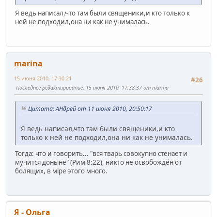
Я ведь написал,что там были священики,и кто только к
ней не подходил,она ни как не унималась.
marina
15 июня 2010, 17:30:21
#26
Последнее редактирование
: 15 июня 2010, 17:38:37 от marina
Цитата: АHдрей от 11 июня 2010, 20:50:17
Я ведь написал,что там были священики,и кто
только к ней не подходил,она ни как не унималась.
Тогда: что и говорить... "вся тварь совокупно стенает и
мучится доныне" (Рим 8:22), никто не освобождён от
болящих, в мiре этого много.
Я - Ольга