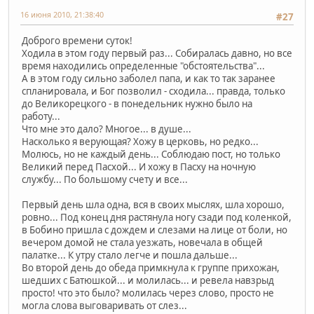
16 июня 2010, 21:38:40
#27
Доброго времени суток!
Ходила в этом году первый раз... Собиралась давно, но все
время находились определенные "обстоятельства"...
А в этом году сильно заболел папа, и как то так заранее
спланировала, и Бог позволил - сходила... правда, только
до Великорецкого - в понедельник нужно было на
работу...
Что мне это дало? Многое... в душе...
Насколько я верующая? Хожу в церковь, но редко...
Молюсь, но не каждый день... Соблюдаю пост, но только
Великий перед Пасхой... И хожу в Пасху на ночную
службу... По большому счету и все...
Первый день шла одна, вся в своих мыслях, шла хорошо,
ровно... Под конец дня растянула ногу сзади под коленкой,
в Бобино пришла с дождем и слезами на лице от боли, но
вечером домой не стала уезжать, новечала в общей
палатке... К утру стало легче и пошла дальше...
Во второй день до обеда примкнула к группе прихожан,
шедших с Батюшкой... и молилась... и ревела навзрыд
просто! что это было? молилась через слово, просто не
могла слова выговаривать от слез...