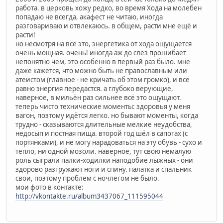
работа. в церковь хожу редко, во время Хода на молебен
попадаю не всегда, акафест не читаю, иногда
разговариваю и отвлекаюсь. в общем, расти мне ещё и
расти!
но несмотря на всё это, энергетика от хода ощущается
очень мощная. очень! иногда аж до слёз прошибает
непонятно чем, это особенно в первый раз было. мне
даже кажется, что можно быть не православным или
атеистом (главное - не кричать об этом громко), и всё
равно энергия передастся. а глубоко верующие,
наверное, в мильён раз сильнее всё это ощущают.
теперь чисто технические моменты: здоровья у меня
вагон, поэтому идётся легко. но бывают моменты, когда
трудно - сказываются длительные мелкие неудобства,
недосып и постная пища. второй год шёл в сапогах (с
портянками), и не могу нарадоваться на эту обувь - сухо и
тепло, ни одной мозоли. наверное, тут свою немалую
роль сыграли палки-ходилки наподобие лыжных - они
здорово разгружают ноги и спину. палатка и спальник
свои, поэтому проблем с ночлегом не было.
мои фото в контакте:
http://vkontakte.ru/album3437067_111595044