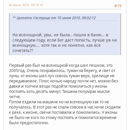
10 июня 2010, 18:19:10
#15
Цитата: Сестрица от 10 июня 2010, 09:02:12
На всенощной, увы, не была.. пошла в баню... в
следующем году, если Бог даст попасть, лучше уж на
всенощную.... хотя так и не понятно, как всё
сочетать??
Первый раз был на всенощной когда шел пешком, это
2005год. Очень понравилось, туман на берегу, и свет от
луны, от иконы шел луч сквозь туман верх, зрелище не
передаваемое. Плюс ночью народу почти нет, можно без
давки и толчеи везде подойти помолиться у иконы
постоять хоть десять минут. Тишина полумрак мысли
четче.
Потом ездили на машине но на всенощную как то не
получалось. В этот раз не спали совсем в час ночи сходили
к реке, к иконе, свечи поставили и помолились. У иконы
не было не кого по этому постоять и помолится времени
было предостаточно.