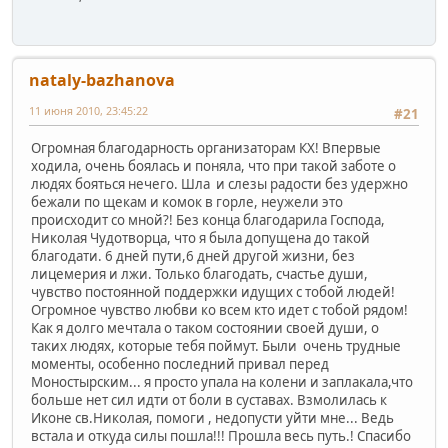
nataly-bazhanova
11 июня 2010, 23:45:22
#21
Огромная благодарность организаторам КХ! Впервые
ходила, очень боялась и поняла, что при такой заботе о
людях бояться нечего. Шла и слезы радости без удержно
бежали по щекам и комок в горле, неужели это
происходит со мной?! Без конца благодарила Господа,
Николая Чудотворца, что я была допущена до такой
благодати. 6 дней пути,6 дней другой жизни, без
лицемерия и лжи. Только благодать, счастье души,
чувство постоянной поддержки идущих с тобой людей!
Огромное чувство любви ко всем кто идет с тобой рядом!
Как я долго мечтала о таком состоянии своей души, о
таких людях, которые тебя поймут. Были очень трудные
моменты, особенно последний привал перед
Моностырским... я просто упала на колени и заплакала,что
больше нет сил идти от боли в суставах. Взмолилась к
Иконе св.Николая, помоги , недопусти уйти мне... Ведь
встала и откуда силы пошла!!! Прошла весь путь.! Спасибо