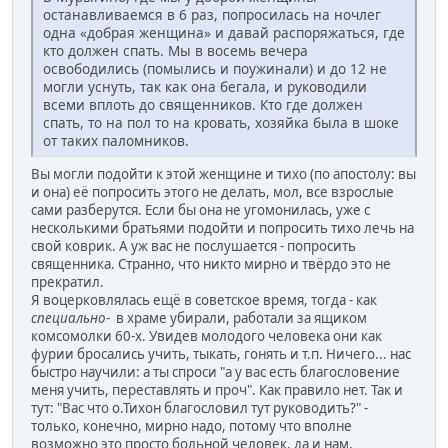
останавливаемся в 6 раз, попросилась на ночлег
одна «добрая женщина» и давай распоряжаться, где
кто должен спать. Мы в восемь вечера
освободились (помылись и поужинали) и до 12 не
могли уснуть, так как она бегала, и руководили
всеми вплоть до священников. Кто где должен
спать, то на пол то на кровать, хозяйка была в шоке
от таких паломников.
Вы могли подойти к этой женщине и тихо (по апостолу: вы
и она) её попросить этого не делать, мол, все взрослые
сами разберутся. Если бы она не угомонилась, уже с
несколькими братьями подойти и попросить тихо лечь на
свой коврик. А уж вас не послушается - попросить
священника. Странно, что никто мирно и твёрдо это не
прекратил.
Я воцерковлялась ещё в советское время, тогда - как
специально
- в храме убирали, работали за ящиком
комсомолки 60-х. Увидев молодого человека они как
фурии бросались учить, тыкать, гонять и т.п. Ничего... нас
быстро научили: а ты спроси "а у вас есть благословение
меня учить, переставлять и проч". Как правило нет. Так и
тут: "Вас что о.Тихон благословил тут руководить?" -
только, конечно, мирно надо, потому что вполне
возможно это просто больной человек, да и нам,