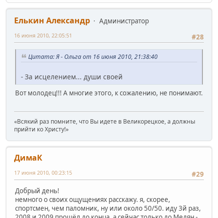
Елькин Александр
Администратор
16 июня 2010, 22:05:51
#28
Цитата: Я - Ольга от 16 июня 2010, 21:38:40
- За исцелением... души своей
Вот молодец!!! А многие этого, к сожалению, не понимают.
«Всякий раз помните, что Вы идете в Великорецкое, а должны
прийти ко Христу!»
ДимаК
17 июня 2010, 00:23:15
#29
Добрый день!
немного о своих ощущениях расскажу. я, скорее,
спортсмен, чем паломник, ну или около 50/50. иду 3й раз,
2008 и 2009 прощёл до конца, а сейчас только до Медян -