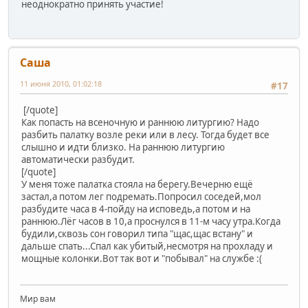
неоднократно принять участие!
Саша
11 июня 2010, 01:02:18
#17
[/quote]
Как попасть на всеночную и раннюю литургию? Надо
разбить палатку возле реки или в лесу. Тогда будет все
слышно и идти близко. На раннюю литургию
автоматически разбудит.
[/quote]
У меня тоже палатка стояла на берегу.Вечерню ещё
застал,а потом лег подремать.Попросил соседей,мол
разбудите часа в 4-пойду на исповедь,а потом и на
раннюю.Лёг часов в 10,а проснулся в 11-м часу утра.Когда
будили,сквозь сон говорил типа "щас,щас встану" и
дальше спать...Спал как убитый,несмотря на прохладу и
мощные колонки.Вот так вот и "побывал" на службе :(
Мир вам