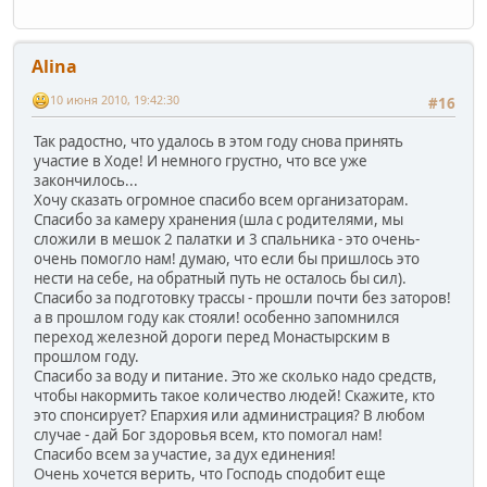
Alina
10 июня 2010, 19:42:30
#16
Так радостно, что удалось в этом году снова принять
участие в Ходе! И немного грустно, что все уже
закончилось...
Хочу сказать огромное спасибо всем организаторам.
Спасибо за камеру хранения (шла с родителями, мы
сложили в мешок 2 палатки и 3 спальника - это очень-
очень помогло нам! думаю, что если бы пришлось это
нести на себе, на обратный путь не осталось бы сил).
Спасибо за подготовку трассы - прошли почти без заторов!
а в прошлом году как стояли! особенно запомнился
переход железной дороги перед Монастырским в
прошлом году.
Спасибо за воду и питание. Это же сколько надо средств,
чтобы накормить такое количество людей! Скажите, кто
это спонсирует? Епархия или администрация? В любом
случае - дай Бог здоровья всем, кто помогал нам!
Спасибо всем за участие, за дух единения!
Очень хочется верить, что Господь сподобит еще