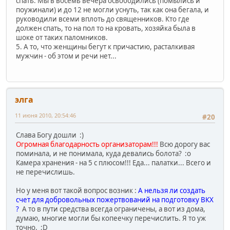
спать. Мы в восемь вечера освободились (помылись и
поужинали) и до 12 не могли уснуть, так как она бегала, и
руководили всеми вплоть до священников. Кто где
должен спать, то на пол то на кровать, хозяйка была в
шоке от таких паломников.
5. А то, что женщины бегут к причастию, расталкивая
мужчин - об этом и речи нет...
элга
11 июня 2010, 20:54:46
#20
Слава Богу дошли :)
Огромная благодарность организаторам!!!
Всю дорогу вас
поминала, и не понимала, куда девались болота? :o
Камера хранения - на 5 с плюсом!!! Еда... палатки... Всего и
не перечислишь.
Но у меня вот такой вопрос возник :
А нельзя ли создать
счет для добровольных пожертвований на подготовку ВКХ
?
А то в пути средства всегда ограничены, а вот из дома,
думаю, многие могли бы копеечку перечислить. Я то уж
точно. ;D