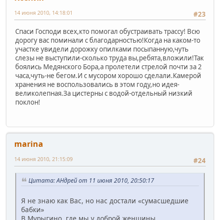
14 июня 2010, 14:18:01
#23
Спаси Господи всех,кто помогал обустраивать трассу! Всю
дорогу вас поминали с благодарностью!Когда на каком-то
участке увидели дорожку опилками посыпанную,чуть
слезы не выступили-сколько труда вы,ребята,вложили!Так
боялись Медянского Бора,а пролетели стрелой почти за 2
часа,чуть-не бегом.И с мусором хорошо сделали.Камерой
хранения не воспользовались в этом году,но идея-
великолепная.За цистерны с водой-отдельный низкий
поклон!
marina
14 июня 2010, 21:15:09
#24
Цитата: АHдрей от 11 июня 2010, 20:50:17
Я не знаю как Вас, но нас достали «сумасшедшие
бабки»
В Мурыгино, где мы у доброй женщины