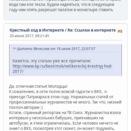
вода там еле текла. Будем надеяться, что в следующем
году нам опять разрешат палатки в монастыре ставить
Крестный ход в Интернете
/
Re: Ссылки в интернете
#8
20 июня 2017, 09:21:45
Цитата: Вячеслав от 18 июня 2017, 22:07:57
Кажется, эту статью уже все прочитали:
http://www.kp.ru/best/msk/velikoreckij-krestnyj-hod-
2017/
Да, отличная статья! Молодцы!
К сожалению, в сети полно всякой гадости о ВКХ, о
приезде Патриарха в этом году. Нормальных статей от
профессиональных журналистов не много. Так что, низкий
поклон авторам :)
Кстати, странный репортаж на ТВ Союз. Журналистка взяла
интервью у нескольких бабушек, приехавших на
автобусах, и этим ограничилась. Если человек ничего не
знает о ВКХ, посмотрев этот сюжет, он может подумать,