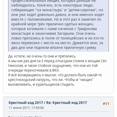
профессиональных нищих, которых раньше не
наблюдалось. Конечно, есть некоторые люди,
собирающие "на монастырь" и "детям-сиротам", но
они уже ходят довольно давно, и они именно ходят
вместе с паломниками. Но в этот раз я заметил по
крайней мере трёх прилично одетых женщин,
которые кочевали с нами начиная с Трифонова
монастыря и заканчивая Загарьем. Они очень
ловко прятались в толпе от полицейских и их кто-то
явно перевозил с места на место. Думается мне, за
два дня они подняли вполне приличную сумму.
Да, кстати, не очень-то они и прятались.
А мы как раз дня за 3 перед отъездом стояли к мощам Свт.
Николая, и такое стойкое ощущение, что они из той
очереди перекочевали в ВКХ.
Я всё возвращаюсь к мысли. что должен быть какой-то
крестноходский патруль, что ли. Чтобы и "нищих"
вылавливать, и курильщиков стыдить
Крестный ход 2017
/
Re: Крестный ход 2017
#11
11 июня 2017, 17:59:06