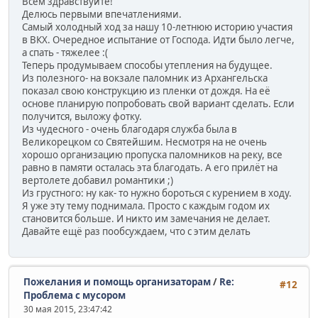
Всем здравствуйте!
Делюсь первыми впечатлениями.
Самый холодный ход за нашу 10-летнюю историю участия
в ВКХ. Очередное испытание от Господа. Идти было легче,
а спать - тяжелее :(
Теперь продумываем способы утепления на будущее.
Из полезного- на вокзале паломник из Архангельска
показал свою конструкцию из пленки от дождя. На её
основе планирую попробовать свой вариант сделать. Если
получится, выложу фотку.
Из чудесного - очень благодаря служба была в
Великорецком со Святейшим. Несмотря на не очень
хорошо организацию пропуска паломников на реку, все
равно в памяти осталась эта благодать. А его прилёт на
вертолете добавил романтики ;)
Из грустного: ну как- то нужно бороться с курением в ходу.
Я уже эту тему поднимала. Просто с каждым годом их
становится больше. И никто им замечания не делает.
Давайте ещё раз пообсуждаем, что с этим делать
Пожелания и помощь организаторам
/
Re:
#12
Проблема с мусором
30 мая 2015, 23:47:42