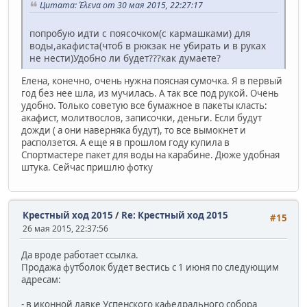
Цитата: Έλενα от 30 мая 2015, 22:27:17
попробую идти с поясочком(с кармашками) для
воды,акафиста(чтоб в рюкзак не убирать и в руках
не нести)Удобно ли будет???как думаете?
Елена, конечно, очень нужна поясная сумочка. Я в первый
год без нее шла, из мучилась. А так все под рукой. Очень
удобно. Только советую все бумажное в пакеты класть:
акафист, молитвослов, записочки, деньги. Если будут
дожди ( а они наверняка будут), то все вымокнет и
расползется. А еще я в прошлом году купила в
Спортмастере пакет для воды на карабине. Дюже удобная
штука. Сейчас пришлю фотку
Крестный ход 2015
/
Re: Крестный ход 2015
#15
26 мая 2015, 22:37:56
Да вроде работает ссылка.
Продажа футболок будет вестись с 1 июня по следующим
адресам:
- в иконной лавке Успенского кафедрального собора