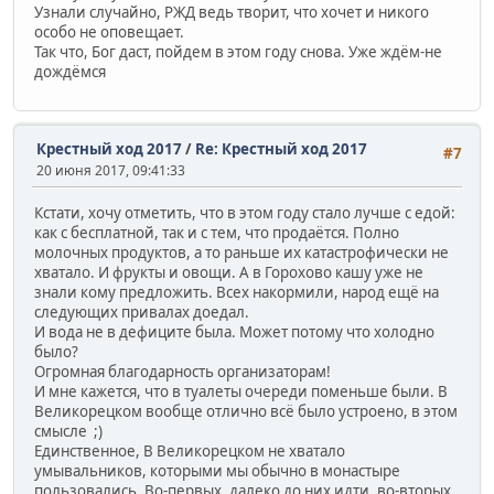
Узнали случайно, РЖД ведь творит, что хочет и никого
особо не оповещает.
Так что, Бог даст, пойдем в этом году снова. Уже ждём-не
дождёмся
Крестный ход 2017
/
Re: Крестный ход 2017
#7
20 июня 2017, 09:41:33
Кстати, хочу отметить, что в этом году стало лучше с едой:
как с бесплатной, так и с тем, что продаётся. Полно
молочных продуктов, а то раньше их катастрофически не
хватало. И фрукты и овощи. А в Горохово кашу уже не
знали кому предложить. Всех накормили, народ ещё на
следующих привалах доедал.
И вода не в дефиците была. Может потому что холодно
было?
Огромная благодарность организаторам!
И мне кажется, что в туалеты очереди поменьше были. В
Великорецком вообще отлично всё было устроено, в этом
смысле ;)
Единственное, В Великорецком не хватало
умывальников, которыми мы обычно в монастыре
пользовались. Во-первых, далеко до них идти, во-вторых,