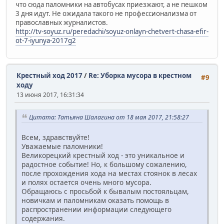
что сюда паломники на автобусах приезжают, а не пешком
3 дня идут. Не ожидала такого не профессионализма от
православных журналистов.
http://tv-soyuz.ru/peredachi/soyuz-onlayn-chetvert-chasa-efir-
ot-7-iyunya-2017g2
Крестный ход 2017
/
Re: Уборка мусора в крестном
#9
ходу
13 июня 2017, 16:31:34
Цитата: Татьяна Шалагина от 18 мая 2017, 21:58:27
Всем, здравствуйте!
Уважаемые паломники!
Великорецкий крестный ход - это уникальное и
радостное событие! Но, к большому сожалению,
после прохождения хода на местах стоянок в лесах
и полях остается​ очень много мусора.
Обращаюсь с просьбой к бывалым постояльцам,
новичкам и паломникам оказать помощь в
распространении информации следующего
содержания.