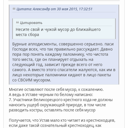
Цитата: Александр от 30 мая 2015, 17:32:51
Цитировать
Несите свой и чужой мусор до ближайшего
места сбора
Бурные аплодисменты, совершенно серьезно. паси
Господи всех, что так правильно рассуждает. Давно
пора пор понять каждому паломнику, что чистота
того места, где он планирует отдыхать на
следующий год, зависит прежде всего от него
самого. А вместо этого спасатели жалуются, как им в
лицо некоторые паломники кидают в лицо пакеты
со СВОИМ мусором.
Многие оставляют после себя мусор, к сожалению.
А ведь в Уставе черным по белому написано:
7. Участники Великорецкого крестного хода не должны
наносить ущерб окружающей природе, в том числе
разводить костры, оставлять после себя мусор
Получается, что Устав мало кто читает из крестноходцев,
если даже такой сознательный крестноходец, как