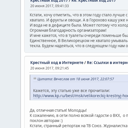
Крестный ход 2017
/
Re: Крестный ход 2017
20 июня 2017, 09:41:33
Кстати, хочу отметить, что в этом году стало лучше 
хватало. И фрукты и овощи. А в Горохово кашу уже
И вода не в дефиците была. Может потому что холо
Огромная благодарность организаторам!
И мне кажется, что в туалеты очереди поменьше бы
Единственное, В Великорецком не хватало умывальн
текла. Будем надеяться, что в следующем году нам 
Крестный ход в Интернете
/
Re: Ссылки в интерн
20 июня 2017, 09:21:45
Цитата: Вячеслав от 18 июня 2017, 22:07:57
Кажется, эту статью уже все прочитали:
http://www.kp.ru/best/msk/velikoreckij-krestnyj-ho
Да, отличная статья! Молодцы!
К сожалению, в сети полно всякой гадости о ВКХ, о
поклон авторам :)
Кстати, странный репортаж на ТВ Союз. Журналистка