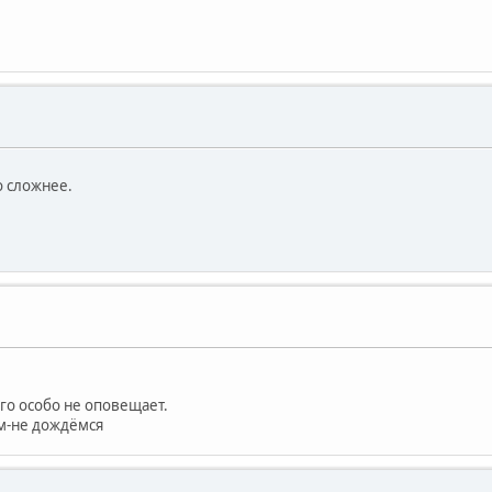
о сложнее.
ого особо не оповещает.
ём-не дождёмся