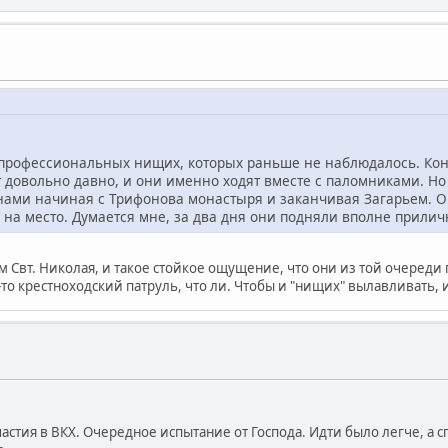
ие профессиональных нищих, которых раньше не наблюдалось. Ко
т довольно давно, и они именно ходят вместе с паломниками. Но 
ами начиная с Трифонова монастыря и заканчивая Загарьем. Он
а на место. Думается мне, за два дня они подняли вполне прилич
ам Свт. Николая, и такое стойкое ощущение, что они из той очереди
-то крестноходский патруль, что ли. Чтобы и "нищих" вылавливать,
тия в ВКХ. Очередное испытание от Господа. Идти было легче, а спа