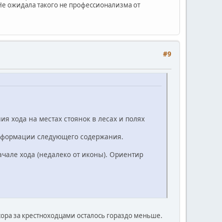
 Не ожидала такого не профессионализма от
#9
я хода на местах стоянок в лесах и полях
нформации следующего содержания.
начале хода (недалеко от иконы). Ориентир
усора за крестноходцами осталось гораздо меньше.