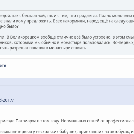
с едой: как с бесплатной, так и с тем, что продаётся. Полно молочны
 не знали кому предложить. Всех накормили, народ ещё на следующ
дно было?
ли. В Великорецком вообще отлично всё было устроено, в этом смыс
иков, которыми мы обычно в монастыре пользовались. Во-первых, д
опять разрешат палатки в монастыре ставить
ете
d-2017/
 приезде Патриарха в этом году. Нормальных статей от профессионал
 взяла интервью у нескольких бабушек, приехавших на автобусах, и