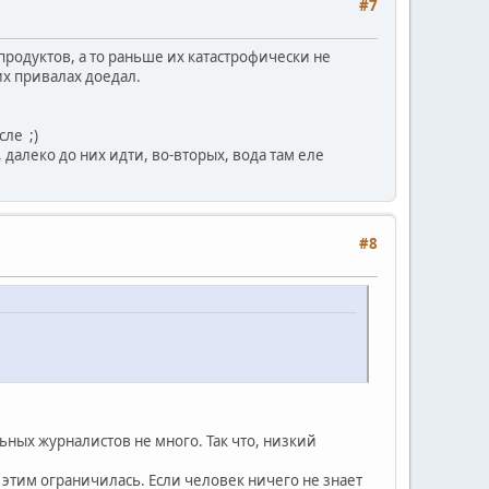
#7
х продуктов, а то раньше их катастрофически не
их привалах доедал.
ле ;)
алеко до них идти, во-вторых, вода там еле
#8
ьных журналистов не много. Так что, низкий
 этим ограничилась. Если человек ничего не знает