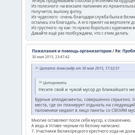
Теперь продумываем способы утепления на будуще
Из полезного- на вокзале паломник из Архангельска
получится, выложу фотку.
Из чудесного - очень благодаря служба была в Вел
осталась эта благодать. А его прилёт на вертолете 
Из грустного: ну как- то нужно бороться с курением
Давайте ещё раз пообсуждаем, что с этим делать
Пожелания и помощь организаторам
/
Re: Проб
30 мая 2015, 23:47:42
Цитата: Александр от 30 мая 2015, 17:32:51
Цитировать
Несите свой и чужой мусор до ближайшего ме
Бурные аплодисменты, совершенно серьезно. пас
места, где он планирует отдыхать на следующий 
паломники кидают в лицо пакеты со СВОИМ му
Многие оставляют после себя мусор, к сожалению.
А ведь в Уставе черным по белому написано:
7. Участники Великорецкого крестного хода не дол