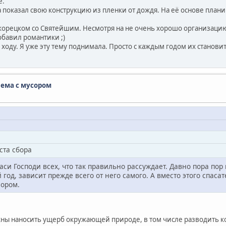
е.
 показал свою конструкцию из пленки от дождя. На её основе плани
икорецком со Святейшим. Несмотря на не очень хорошо организацию 
добавил романтики ;)
 в ходу. Я уже эту тему поднимала. Просто с каждым годом их станов
лема с мусором
ста сбора
и Господи всех, что так правильно рассуждает. Давно пора пор 
год, зависит прежде всего от него самого. А вместо этого спаса
сором.
жны наносить ущерб окружающей природе, в том числе разводить ко