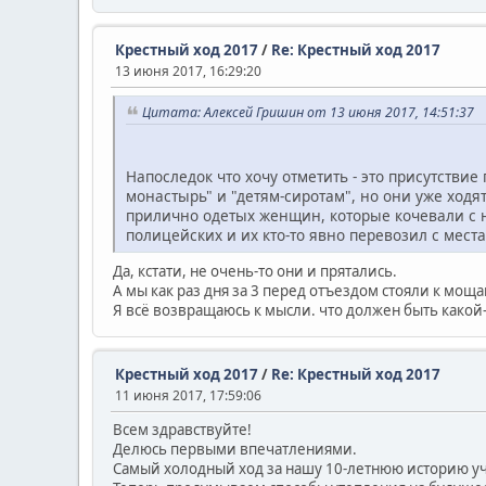
Крестный ход 2017
/
Re: Крестный ход 2017
13 июня 2017, 16:29:20
Цитата: Алексей Гришин от 13 июня 2017, 14:51:37
Напоследок что хочу отметить - это присутств
монастырь" и "детям-сиротам", но они уже ходя
прилично одетых женщин, которые кочевали с н
полицейских и их кто-то явно перевозил с мест
Да, кстати, не очень-то они и прятались.
А мы как раз дня за 3 перед отъездом стояли к мощ
Я всё возвращаюсь к мысли. что должен быть какой
Крестный ход 2017
/
Re: Крестный ход 2017
11 июня 2017, 17:59:06
Всем здравствуйте!
Делюсь первыми впечатлениями.
Самый холодный ход за нашу 10-летнюю историю учас