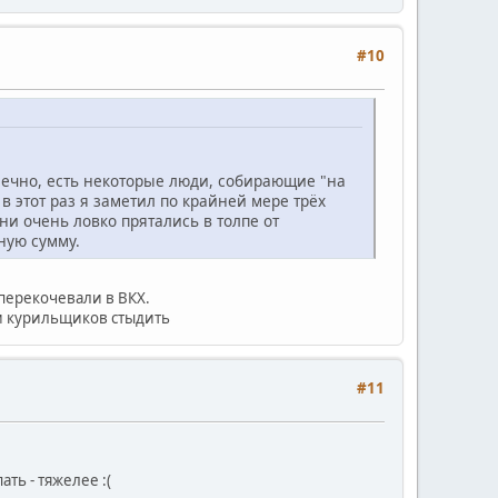
#10
нечно, есть некоторые люди, собирающие "на
в этот раз я заметил по крайней мере трёх
и очень ловко прятались в толпе от
ную сумму.
 перекочевали в ВКХ.
 и курильщиков стыдить
#11
ть - тяжелее :(