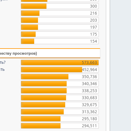
300
216
203
197
175
154
честву просмотров)
ть?
573,663
ить
452,964
350,736
340,346
338,253
330,683
329,675
313,362
295,180
294,511