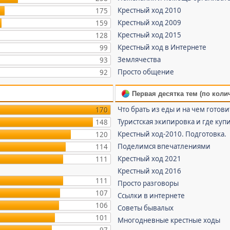
Крестный ход 2010
175
Крестный ход 2009
159
Крестный ход 2015
128
Крестный ход в Интернете
99
Землячества
93
Просто общение
92
Первая десятка тем (по коли
Что брать из еды и на чем готови
170
Туристская экипировка и где куп
148
Крестный ход-2010. Подготовка.
120
Поделимся впечатлениями
114
Крестный ход 2021
111
Крестный ход 2016
111
Просто разговоры
107
Ссылки в интернете
106
Советы бывалых
101
Многодневные крестные ходы