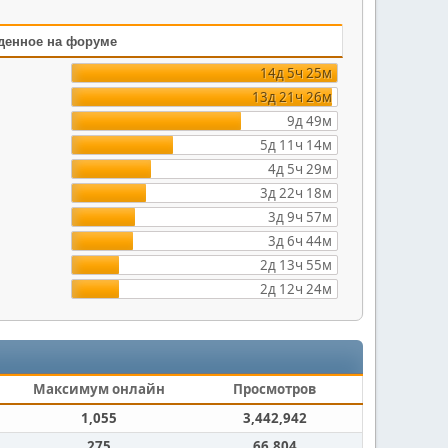
денное на форуме
14д 5ч 25м
13д 21ч 26м
9д 49м
5д 11ч 14м
4д 5ч 29м
3д 22ч 18м
3д 9ч 57м
3д 6ч 44м
2д 13ч 55м
2д 12ч 24м
Максимум онлайн
Просмотров
1,055
3,442,942
275
66,804