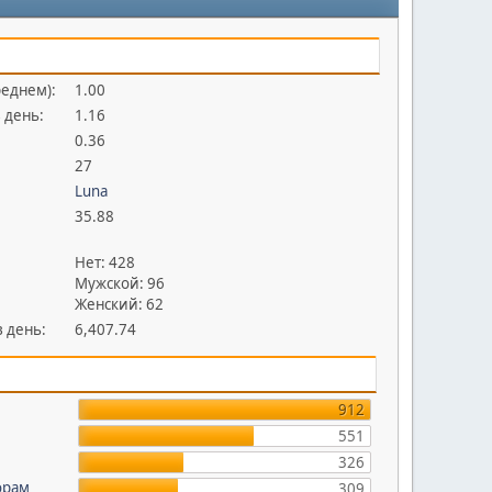
реднем):
1.00
 день:
1.16
0.36
27
Luna
35.88
Нет: 428
Мужской: 96
Женский: 62
 день:
6,407.74
912
551
326
орам
309