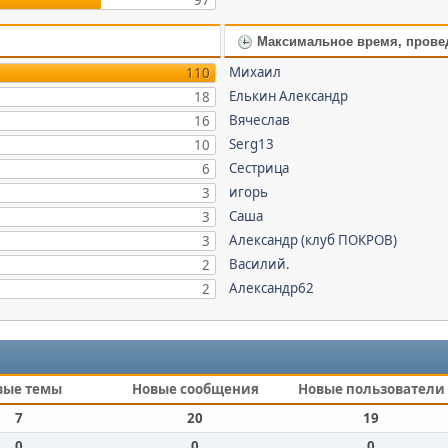
97
Максимальное время, прове
Михаил
110
Елькин Александр
18
Вячеслав
16
Serg13
10
Сестрица
6
игорь
3
Саша
3
Александр (клуб ПОКРОВ)
3
Василий.
2
Александр62
2
вые темы
Новые сообщения
Новые пользователи
7
20
19
0
0
0