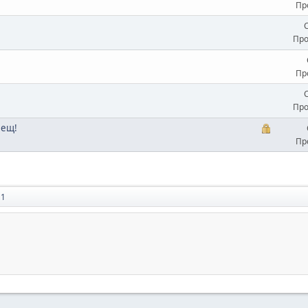
Пр
Про
Пр
Про
лещ!
Пр
11