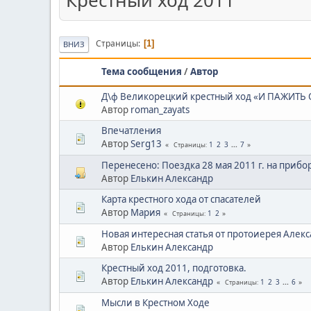
Крестный ход 2011
Страницы
1
ВНИЗ
Тема сообщения
/
Автор
Д\ф Великорецкий крестный ход «И ПАЖИТЬ
Автор
roman_zayats
Впечатления
Автор
Serg13
1
2
3
...
7
Страницы
Перенесено: Поездка 28 мая 2011 г. на прибор
Автор
Елькин Александр
Карта крестного хода от спасателей
Автор
Mария
1
2
Страницы
Новая интересная статья от протоиерея Алекс
Автор
Елькин Александр
Крестный ход 2011, подготовка.
Автор
Елькин Александр
1
2
3
...
6
Страницы
Мысли в Крестном Ходе