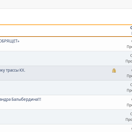
 ОБРЯЩЕТ»
Пр
Про
ку трассы КХ.
Пр
Пр
андра Балыбердина!!!
Пр
Про