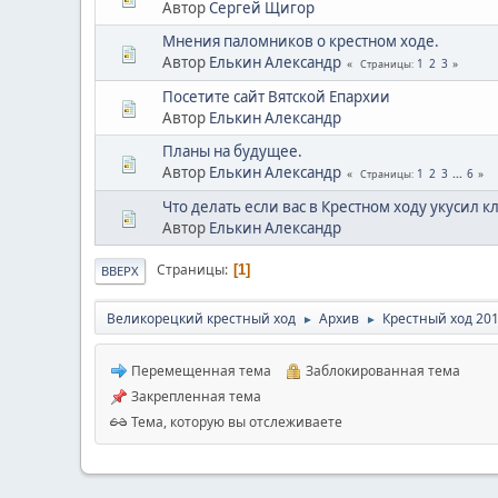
Автор
Сергей Щигор
Мнения паломников о крестном ходе.
Автор
Елькин Александр
1
2
3
Страницы
Посетите сайт Вятской Епархии
Автор
Елькин Александр
Планы на будущее.
Автор
Елькин Александр
1
2
3
...
6
Страницы
Что делать если вас в Крестном ходу укусил к
Автор
Елькин Александр
Страницы
1
ВВЕРХ
Великорецкий крестный ход
Архив
Крестный ход 20
►
►
Перемещенная тема
Заблокированная тема
Закрепленная тема
Тема, которую вы отслеживаете