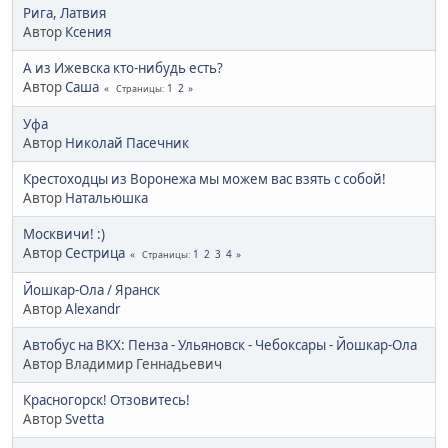
Рига, Латвия
Автор
Ксения
А из Ижевска кто-нибудь есть?
Автор
Саша
1
2
Страницы
Уфа
Автор
Николай Пасечник
Крестоходцы из Воронежа мы можем вас взять с собой!
Автор
Натальюшка
Москвичи! :)
Автор
Сестрица
1
2
3
4
Страницы
Йошкар-Ола / Яранск
Автор
Alexandr
Автобус на ВКХ: Пенза - Ульяновск - Чебоксары - Йошкар-Ола
Автор Владимир Геннадьевич
Красногорск! Отзовитесь!
Автор
Svetta