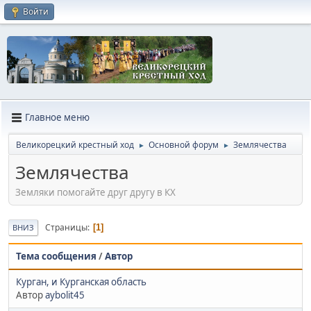
Войти
Главное меню
Великорецкий крестный ход
Основной форум
Землячества
►
►
Землячества
Земляки помогайте друг другу в КХ
Страницы
1
ВНИЗ
Тема сообщения
/
Автор
Курган, и Курганская область
Автор
aybolit45