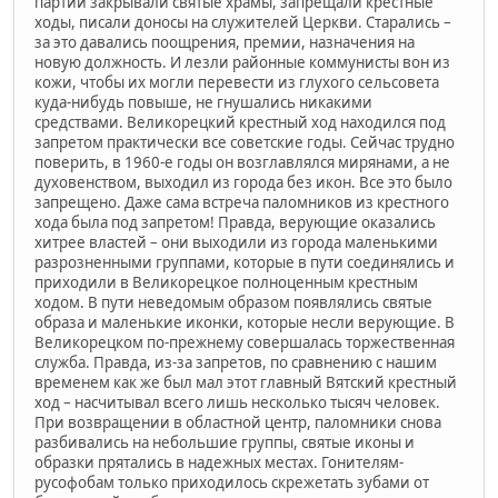
партии закрывали святые храмы, запрещали крестные
ходы, писали доносы на служителей Церкви. Старались –
за это давались поощрения, премии, назначения на
новую должность. И лезли районные коммунисты вон из
кожи, чтобы их могли перевести из глухого сельсовета
куда-нибудь повыше, не гнушались никакими
средствами. Великорецкий крестный ход находился под
запретом практически все советские годы. Сейчас трудно
поверить, в 1960-е годы он возглавлялся мирянами, а не
духовенством, выходил из города без икон. Все это было
запрещено. Даже сама встреча паломников из крестного
хода была под запретом! Правда, верующие оказались
хитрее властей – они выходили из города маленькими
разрозненными группами, которые в пути соединялись и
приходили в Великорецкое полноценным крестным
ходом. В пути неведомым образом появлялись святые
образа и маленькие иконки, которые несли верующие. В
Великорецком по-прежнему совершалась торжественная
служба. Правда, из-за запретов, по сравнению с нашим
временем как же был мал этот главный Вятский крестный
ход – насчитывал всего лишь несколько тысяч человек.
При возвращении в областной центр, паломники снова
разбивались на небольшие группы, святые иконы и
образки прятались в надежных местах. Гонителям-
русофобам только приходилось скрежетать зубами от