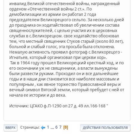
инвалид Великой отечественной войны, награжденный
орденом «Отечественной войны 2 ст.». По
демобилизации из армии он работал 2 года
председателем Великорецкого сельпо. За несколько дней
до праздника он ходатайствовал об увеличении состава
священнослужителей, с целью участия их в церковных
службах в с.Великорецком. свое ходатайство обосновал
тем, что местный священник Стуков старый (около 80 лет),
больной и слабый голос, эта просьба была отклонена.
Немалую активность проявил фотограф с.Великорецого -
Игнатьев, который организовал при церкви хор».
Так в 1964 году прошел Великорецкий крестный ход, и по
его окончании уж не священники, а власти вынуждены
были развести руками. Проходил он и все дальнейшие
годы и в наши дни становится все наиболее массовым и
популярным , как явное торжество Православной веры и
вечный символ Вятской земли, который пребудет с ней от
начала ее истории и до века.
Источник: ЦГАКО ф.П-1290 оп 27 д. 49 лл.166-168 "
1
...
6
7
Страницы
8
ВВЕРХ
ДЕЙСТВИЯ ПОЛЬЗОВАТЕЛЯ