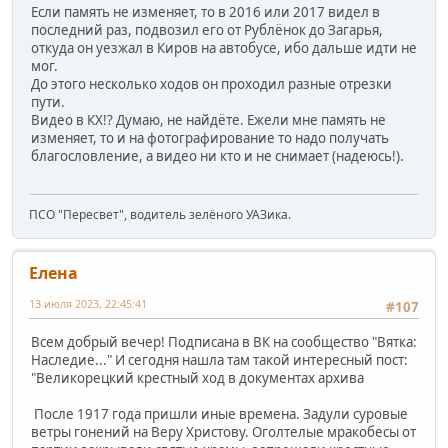
Если память не изменяет, то в 2016 или 2017 видел в
последний раз, подвозил его от Рублёнок до Загарья,
откуда он уезжал в Киров на автобусе, ибо дальше идти не
мог.
До этого несколько ходов он проходил разные отрезки
пути.
Видео в КХ!? Думаю, не найдёте. Ежели мне память не
изменяет, то и на фотографирование то надо получать
благословление, а видео ни кто и не снимает (надеюсь!).
ПСО "Пересвет", водитель зелёного УАЗика.
Елена
13 июля 2023, 22:45:41
#107
Всем добрый вечер! Подписана в ВК на сообщество "Вятка:
Наследие..." И сегодня нашла там такой интересный пост:
"Великорецкий крестный ход в документах архива
После 1917 года пришли иные времена. Задули суровые
ветры гонений на Веру Христову. Оголтелые мракобесы от