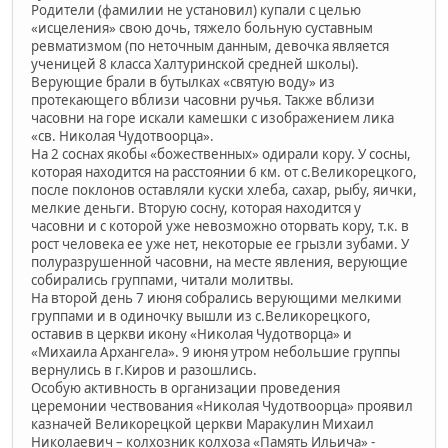
Родители (фамилии не установил) купали с целью
«исцеления» свою дочь, тяжело больную суставным
ревматизмом (по неточным данным, девочка является
ученицей 8 класса Халтуринской средней школы).
Верующие брали в бутылках «святую воду» из
протекающего вблизи часовни ручья. Также вблизи
часовни на горе искали камешки с изображением лика
«св. Николая Чудотвоорца».
На 2 соснах якобы «божественных» одирали кору. У сосны,
которая находится на расстоянии 6 км. от с.Великорецкого,
после поклонов оставляли куски хлеба, сахар, рыбу, яички,
мелкие деньги. Вторую сосну, которая находится у
часовни и с которой уже невозможно оторвать кору, т.к. в
рост человека ее уже нет, некоторые ее грызли зубами. У
полуразрушенной часовни, на месте явления, верующие
собирались группами, читали молитвы.
На второй день 7 июня собрались верующими мелкими
группами и в одиночку вышли из с.Великорецкого,
оставив в церкви икону «Николая Чудотворца» и
«Михаила Архангела». 9 июня утром небольшие группы
вернулись в г.Киров и разошлись.
Особую активность в организации проведения
церемонии чествования «Николая Чудотвоорца» проявил
казначей Великорецкой церкви Маракулин Михаил
Николаевич – колхозник колхоза «Память Ильича» -