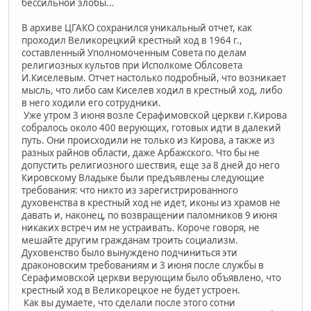
бессильной злобы...
В архиве ЦГАКО сохранился уникальный отчет, как
проходил Великорецкий крестный ход в 1964 г.,
составленный Уполномоченным Совета по делам
религиозных культов при Исполкоме Облсовета
И.Киселевым. Отчет настолько подробный, что возникает
мысль, что либо сам Киселев ходил в крестный ход, либо
в него ходили его сотрудники.
Уже утром 3 июня возле Серафимовской церкви г.Кирова
собралось около 400 верующих, готовых идти в далекий
путь. Они происходили не только из Кирова, а также из
разных райнов области, даже Арбажского. Что бы не
допустить религиозного шествия, еще за 8 дней до него
Кировскому Владыке были предъявлены следующие
требования: что никто из зарегистрированного
духовенства в крестный ход не идет, иконы из храмов не
давать и, наконец, по возвращении паломников 9 июня
никаких встреч им не устраивать. Короче говоря, не
мешайте другим гражданам троить социализм.
Духовенство было вынуждено подчиниться эти
драконовским требованиям и 3 июня после службы в
Серафимовской церкви верующим было объявлено, что
крестный ход в Великорецкое не будет устроен.
Как вы думаете, что сделали после этого сотни