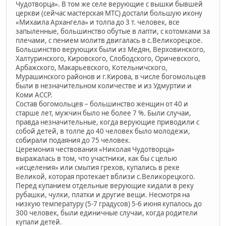
Чудотворца». В том же селе верующие с вышки бывшей
церкви (сейчас мастерская МТС) достали большую икону
«Михаила Архангела» и толпа до 3 т. человек, все
запыленные, большинство обутые в лапти, с котомками за
плечами, с пением молитв двигалась в с.Великорецкое.
Большинство верующих были из Медян, Верховинского,
Халтуринского, Кировского, Слободского, Оричевского,
Арбажского, Макарьевского, Котельничского,
Мурашинского районов и г.Кирова, в числе богомольцев
были в незначительном количестве и из Удмуртии и
Коми АССР.
Состав богомольцев – большинство женщин от 40 и
старше лет, мужчин было не более 7 %. Были случаи,
правда незначительные, когда верующие приводили с
собой детей, в толпе до 40 человек было молодежи,
собирали подаяния до 75 человек.
Церемония чествования «Николая Чудотворца»
выражалась в том, что участники, как бы с целью
«исцеления» или смытия грехов, купались в реке
Великой, которая протекает вблизи с.Великорецкого.
Перед купанием отдельные верующие кидали в реку
рубашки, чулки, платки и другие вещи. Несмотря на
низкую температуру (5-7 градусов) 5-6 июня купалось до
300 человек, были единичные случаи, когда родители
купали детей.