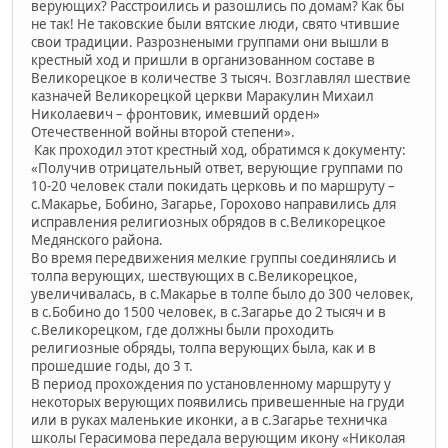
верующих? Расстроились и разошлись по домам? Как бы
не так! Не таковские были вятские люди, свято чтившие
свои традиции. Разрознеными группами они вышли в
крестный ход и пришли в организованном составе в
Великорецкое в количестве 3 тысяч. Возглавлял шествие
казначей Великорецкой церкви Маракулин Михаил
Николаевич – фронтовик, имевший орден»
Отечественной войны второй степени».
Как проходил этот крестный ход, обратимся к документу:
«Получив отрицательный ответ, верующие группами по
10-20 человек стали покидать церковь и по маршруту –
с.Макарье, Бобино, Загарье, Горохово направились для
исправления религиозных обрядов в с.Великорецкое
Медянского района.
Во время передвижения мелкие группы соединялись и
толпа верующих, шествующих в с.Великорецкое,
увеличивалась, в с.Макарье в толпе было до 300 человек,
в с.Бобино до 1500 человек, в с.Загарье до 2 тысяч и в
с.Великорецком, где должны были проходить
религиозные обряды, толпа верующих была, как и в
прошедшие годы, до 3 т.
В период прохождения по установленному маршруту у
некоторых верующих появились привешенные на груди
или в руках маленькие иконки, а в с.Загарье техничка
школы Герасимова передала верующим икону «Николая