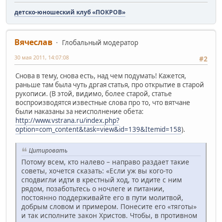
детско-юношеский клуб «ПОКРОВ»
Вячеслав
Глобальный модератор
30 мая 2011, 14:07:08
#2
Снова в тему, снова есть, над чем подумать! Кажется,
раньше там была чуть дргая статья, про открытие в старой
рукописи. (В этой, видимо, более старой, статье
воспроизводятся известные слова про то, что вятчане
были наказаны за неисполнение обета:
http://www.vstrana.ru/index.php?
option=com_content&task=view&id=139&Itemid=158
).
Цитировать
Потому всем, кто налево – направо раздает такие
советы, хочется сказать: «Если уж вы кого-то
сподвигли идти в крестный ход, то идите с ним
рядом, позаботьтесь о ночлеге и питании,
постоянно поддерживайте его в пути молитвой,
добрым словом и примером. Понесите его «тяготы»
и так исполните закон Христов. Чтобы, в противном