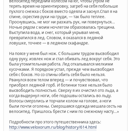
велосипед передним колесом на юг, чтобы утром не
терять время на ориентировку, загреб на себя побольше
пухлого снежка с боков вместо одеяла и заснул.Спал я на
спине, скрестив руки на груди, — так было теплее.
Проснувшись, не мог ни разжать рук, ни повернуться...
Ночью рядом с моим ночлегом образовалась трещина.
Выступила вода, и снег, который укрывал меня,
превратился в лед. Словом, я оказался в ледяной
ловушке, точнее — в ледяном скафандре.
На поясе у меня был нож. С большим трудом высвободил
одну руку, извлек нож и стал обивать лед вокруг себя. Это
была утомительная работа. Лед откалывался мелкими
кусочками. Я порядком устал, прежде чем высвободил
себя с боков. Но со спины обить себя было нельзя.
Рванулся всем телом вперед — и почувствовал, что
приобрел ледяной горб. И ботинки тоже нельзя было
высвободить полностью. Сверху я их очистил ото льда, а
когда выдернул ноги, обе подошвы остались во льду.
Волосы смерзлись и торчали колом на голове, а ноги
были почти оголены. Смерзшаяся одежда мешала сесть на
велосипед. Пришлось брести с ним по снежному насту...»
Подробности про этого путешественника здесь:
http://www.veloxorum.ru/blog/history/614.html