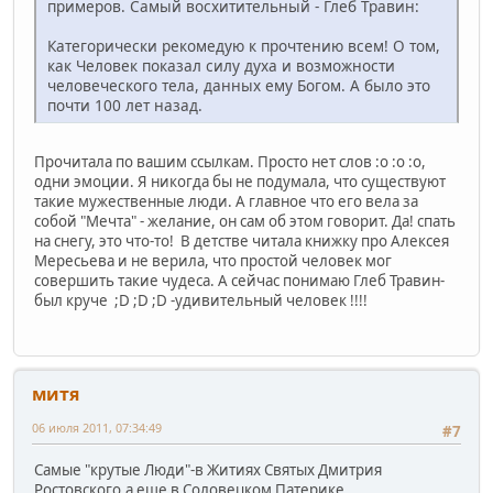
примеров. Самый восхитительный - Глеб Травин:
Категорически рекомедую к прочтению всем! О том,
как Человек показал силу духа и возможности
человеческого тела, данных ему Богом. А было это
почти 100 лет назад.
Прочитала по вашим ссылкам. Просто нет слов :o :o :o,
одни эмоции. Я никогда бы не подумала, что существуют
такие мужественные люди. А главное что его вела за
собой "Мечта" - желание, он сам об этом говорит. Да! спать
на снегу, это что-то! В детстве читала книжку про Алексея
Мересьева и не верила, что простой человек мог
совершить такие чудеса. А сейчас понимаю Глеб Травин-
был круче ;D ;D ;D -удивительный человек !!!!
митя
06 июля 2011, 07:34:49
#7
Самые "крутые Люди"-в Житиях Святых Дмитрия
Ростовского,а еще в Соловецком Патерике....