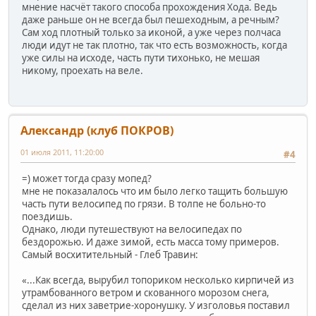
мнение насчёт такого способа прохождения Хода. Ведь
даже раньше он не всегда был пешеходным, а речным?
Сам ход плотный только за иконой, а уже через полчаса
люди идут не так плотно, так что есть возможность, когда
уже силы на исходе, часть пути тихонько, не мешая
никому, проехать на веле.
Александр (клуб ПОКРОВ)
01 июля 2011, 11:20:00
#4
=) может тогда сразу мопед?
мне не показалалось что им было легко тащить большую
часть пути велосипед по грязи. В толпе не больно-то
поездишь.
Однако, люди путешествуют на велосипедах по
бездорожью. И даже зимой, есть масса тому примеров.
Самый восхитительный - Глеб Травин:
«...Как всегда, вырубил топориком несколько кирпичей из
утрамбованного ветром и скованного морозом снега,
сделал из них заветрие-хоронушку. У изголовья поставил