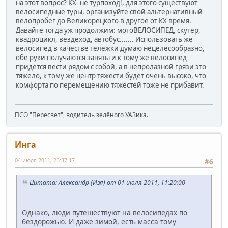
на этот вопрос? КХ- не турпоход!, для этого существуют
велосипедные туры, организуйте свой альтернативный
велопробег до Великорецкого в другое от КХ время.
Давайте тогда уж продолжим: мотоВЕЛОСИПЕД, скутер,
квадроцикл, вездеход, автобус....... Использовать же
велосипед в качестве тележки думаю нецелесообразно,
обе руки получаются заняты и к тому же велосипед
придётся вести рядом с собой, а в непролазной грязи это
тяжело, к тому же центр тяжести будет очень высоко, что
комфорта по перемещению тяжестей тоже не прибавит.
ПСО "Пересвет", водитель зелёного УАЗика.
Инга
04 июля 2011, 23:37:17
#6
Цитата: Александр (Изя) от 01 июля 2011, 11:20:00
Однако, люди путешествуют на велосипедах по
бездорожью. И даже зимой, есть масса тому