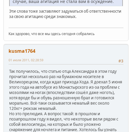
случае, ваша агитация не стала вам в осуждение.
Эти слова тоже заставляют задуматься об ответственности
за свою агитацию среди знакомых.
Как здорово, что все мы здесь сегодня собрались
kusma1764
01 июля 2011, 02:28:59
#3
Так получилось, что статью отца Александра в этом году
прочитал несколько раз на бумажном носителе в
Великорецком, когда ждал прихода Хода. Я доехал 5 июня
этого года на автобусе из Монастырского из-за проблем с
мозолями на ногах (впоследствии сошёл даже ноготь),
хотя вроде бы и обувь разношенную брал и готовился
морально. Всё-таки сказывается немалый вес около
120кг+ рюкзак немалый.
Но это прелюдия. А вопрос такой: в прошлом и
позапрошлом году я видел, что некоторые вели рядом с
собой велосипеды, на которых и было уложено
снаряжение для ночлега и питание. Хотелось бы узнать