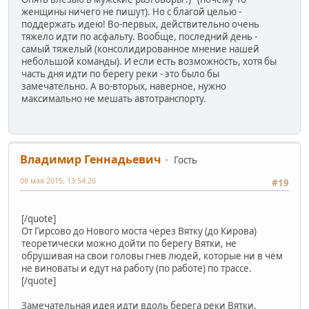
женщины ничего не пишут). Но с благой целью -
поддержать идею! Во-первых, действительно очень
тяжело идти по асфальту. Вообще, последний день -
самый тяжелый (консолидированное мнение нашей
небольшой команды). И если есть возможность, хотя бы
часть дня идти по берегу реки - это было бы
замечательно. А во-вторых, наверное, нужно
максимально не мешать автотранспорту.
Владимир Геннадьевич
Гость
08 мая 2015, 13:54:26
#19
[/quote]
От Гирсово до Нового моста через Вятку (до Кирова)
теоретически можно дойти по берегу Вятки, не
обрушивая на свои головы гнев людей, которые ни в чём
не виноваты и едут на работу (по работе) по трассе.
[/quote]
Замечательная идея идти вдоль берега реки Вятки,