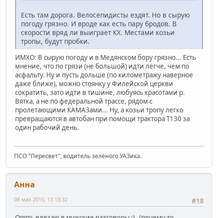
Есть там дорога. Велосепидисты ездят. Но в сырую
погоду грязно. И вроде как есть пару бродов. В
скорости вряд ли выиграет КХ. Местами козьи
тропы, будут пробки.
ИМХО: В сырую погоду и в Медянском бору грязно... Есть
мнение, что по грязи (не большой) идти легче, чем по
асфальту. Ну и пусть дольше (по километражу наверное
даже ближе), можно стоянку у Филейской церкви
сократить, зато идти в тишине, любуясь красотами р.
Вятка, а не по федеральной трассе, рядом с
пролетающими КАМАЗами... Ну, а козьи тропу легко
превращаются в автобан при помощи трактора Т130 за
один рабочий день.
ПСО "Пересвет", водитель зелёного УАЗика.
Анна
08 мая 2015, 13:19:32
#18
Опять влезаю в мужские разговоры :) (почему-то