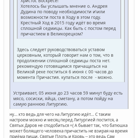
Христос Воскресе!
Хотелось бы услышать мнение о. Андрея
Дудина по поводу необходимости и\или
возможности поста в Ходу в этом году.
Крестный Ход в 2015 году идёт во время
сплошной седмицы. Как быть с постом перед
причастием в Великорецком?
Здесь следует руководствоваться уставом
церковным, который говорит нам о том, что в
продолжении сплошной седмицы поста нет.
рекомендую готовящимся причащаться на
Великой реке поститься 6 июня с 00 часов до
момента Причастия. купаться после - можно.
Устраивает, 05 июня до 23 часов 59 минут буду есть
мясо, сосиски, яйца, сметану, а потом пойду на
самую раннюю Литургию.
ну... кто ведь для чего на Литургию идёт... С таким
настроем можно и месяц перед Литургией постится, а
Святых Даров не сподобиться =( А бывает так, что батюшка
может болящего человека причастить не взирая на время
приёма пищи. Святые Плоть и Кровь -- это ведь Сам