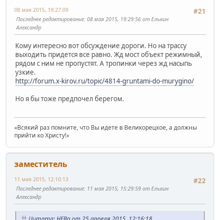
08 мая 2015, 19:27:09
#21
Последнее редактирование
: 08 мая 2015, 19:29:56 от Елькин
Александр
Кому интересно вот обсуждение дороги. Но на трассу
выходить придется все равно. Жд мост объект режимный,
рядом с ним не пропустят. А тропинки через жд насыпь
узкие.
http://forum.x-kirov.ru/topic/4814-gruntami-do-murygino/
Но я бы тоже предпочел берегом.
«Всякий раз помните, что Вы идете в Великорецкое, а должны
прийти ко Христу!»
заместитель
11 мая 2015, 12:10:13
#22
Последнее редактирование
: 11 мая 2015, 15:29:59 от Елькин
Александр
Цитата: НЕВа от 25 апреля 2015, 12:16:18