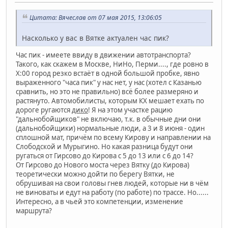
Цитата: Вячеслав от 07 мая 2015, 13:06:05
Насколько у вас в Вятке актуален час пик?
Час пик - имеете ввиду в движении автотранспорта?
Такого, как скажем в Москве, НиНо, Перми...., где ровно в
Х:00 город резко встаёт в одной большой пробке, явно
выраженного "часа пик" у нас нет, у нас (хотел с Казанью
сравнить, но это не правильно) всё более размеряно и
растянуто. Автомобилисты, которым КХ мешает ехать по
дороге ругаются
дико
! Я на этом участке рацию
"дальнобойщиков" не включаю, т.к. в обычные дни они
(дальнобойщики) нормальные люди, а 3 и 8 июня - один
сплошной мат, причём по всему Кирову и направлении на
Слободской и Мурыгино. Но какая разница будут они
ругаться от Гирсово до Кирова с 5 до 13 или с 6 до 14?
От Гирсово до Нового моста через Вятку (до Кирова)
теоретически можно дойти по берегу Вятки, не
обрушивая на свои головы гнев людей, которые ни в чём
не виноваты и едут на работу (по работе) по трассе. Но......
Интересно, а в чьей это компетенции, изменение
маршрута?