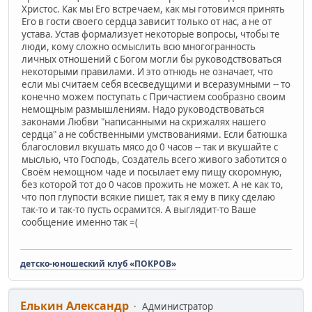
Христос. Как мы Его встречаем, как мы готовимся принять
Его в гости своего сердца зависит только от нас, а не от
устава. Устав формализует некоторые вопросы, чтобы те
люди, кому сложно осмыслить всю многогранность
личных отношений с Богом могли бы руководствоваться
некоторыми правилами. И это отнюдь не означает, что
если мы считаем себя всесведущими и всеразумными -- то
конечно можем поступать с Причастием сообразно своим
немощным размышлениям. Надо руководствоваться
законами Любви "написанными на скрижалях нашего
сердца" а не собственными умствованиями. Если батюшка
благословил вкушать мясо до 0 часов -- так и вкушайте с
мыслью, что Господь, Создатель всего живого заботится о
Своём немощном чаде и посылает ему пищу скоромную,
без которой тот до 0 часов прожить не может. А не как то,
что поп глупости всякие пишет, так я ему в пику сделаю
так-то и так-то пусть осрамится. А выглядит-то Ваше
сообщение именно так =(
детско-юношеский клуб «ПОКРОВ»
Елькин Александр
Администратор