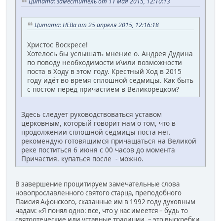
Цитата: заместитель от 11 мая 2015, 12:10:13
Цитата: НЕВа от 25 апреля 2015, 12:16:18
Христос Воскресе!
Хотелось бы услышать мнение о. Андрея Дудина
по поводу необходимости и\или возможности
поста в Ходу в этом году. Крестный Ход в 2015
году идёт во время сплошной седмицы. Как быть
с постом перед причастием в Великорецком?
Здесь следует руководствоваться уставом
церковным, который говорит нам о том, что в
продолжении сплошной седмицы поста нет.
рекомендую готовящимся причащаться на Великой
реке поститься 6 июня с 00 часов до момента
Причастия. купаться после - можно.
В завершение процитируем замечательные слова
новопрославленного святого старца, преподобного
Паисия Афонского, сказанные им в 1992 году духовным
чадам: «Я понял одно: все, что у нас имеется – будь то
святоотеческие или уставные традиции, – это выскребки