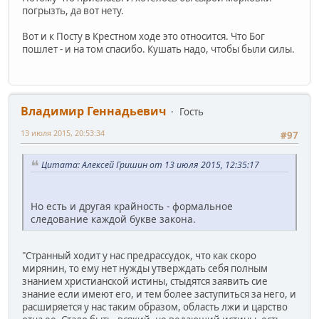
погрызть, да вот нету.
Вот и к Посту в Крестном ходе это относится. Что Бог
пошлет - и на том спасибо. Кушать надо, чтобы были силы.
Владимир Геннадьевич
Гость
13 июля 2015, 20:53:34
#97
Цитата: Алексей Гришин от 13 июля 2015, 12:35:17
Но есть и другая крайность - формальное
следование каждой букве закона.
"Странный ходит у нас предрассудок, что как скоро
мирянин, то ему нет нужды утверждать себя полным
знанием христианской истины, стыдятся заявить сие
знание если имеют его, и тем более заступиться за него, и
расширяется у нас таким образом, область лжи и царство