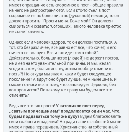
имеет оправдание есть скоромное в пост – общие правила
на него не распространяются. Если кто-то съел в пост
скоромное не по болезни, а по [духовной] немощи, то он
должен просить: 'Прости меня, Боже мой!' Он должен
смириться и сказать: 'Согреших'. Такого человека Христос
не станет казнить.
Однако если человек здоров, то он должен поститься. А
тот, кто безразличен, все равно ест все, что хочет, и его
ничего не волнует. Все и так идет само собой".
Действительно, большинство [людей] не держит постов,
не имея на это уважительной причины. И мы, желая
угодить этому большинству, хотим вообще отменить
посты?! Но откуда мы знаем, каким будет следующее
поколение? А вдруг оно будет лучше, чем нынешнее, и
сможет относиться к тому, что заповедует Церковь, без
компромиссов? По какому же праву мы будем все это
отменять?
Ведь все это так просто!
У католиков пост перед
,,святым причащением" продолжается один час. Что,
будем поддаваться тому же духу?
Будем благословлять
свои слабости и падения? Но ради наших слабостей мы не
имеем права перешивать Христианство на собственный