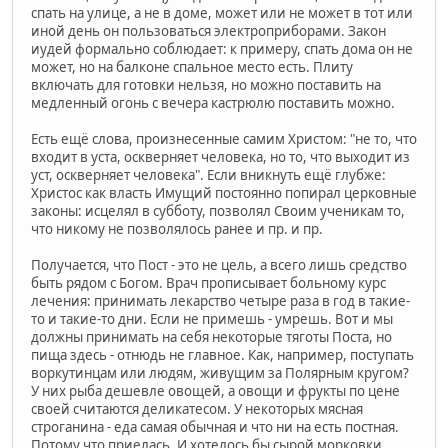
спать на улице, а не в доме, может или не может в тот или
иной день он пользоваться электроприборами. Закон
иудей формально соблюдает: к примеру, спать дома он не
может, но на балконе спальное место есть. Плиту
включать для готовки нельзя, но можно поставить на
медленный огонь с вечера кастрюлю поставить можно.
Есть ещё слова, произнесенные самим Христом: "не то, что
входит в уста, оскверняет человека, но то, что выходит из
уст, оскверняет человека". Если вникнуть ещё глубже:
Христос как власть Имущий постоянно попирал церковные
законы: исцелял в субботу, позволял Своим ученикам то,
что никому не позволялось ранее и пр. и пр.
Получается, что Пост - это не цель, а всего лишь средство
быть рядом с Богом. Врач прописывает больному курс
лечения: принимать лекарство четыре раза в год в такие-
то и такие-то дни. Если не примешь - умрешь. Вот и мы
должны принимать на себя некоторые тяготы Поста, но
пища здесь - отнюдь не главное. Как, например, поступать
воркутинцам или людям, живущим за Полярным кругом?
У них рыба дешевле овощей, а овощи и фрукты по цене
своей считаются деликатесом. У некоторых мясная
строганина - еда самая обычная и что ни на есть постная.
Потому что приелась. И хотелось бы сырой морковки