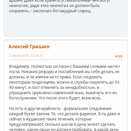
аршин! Даже если хранить установленный чин могут
немногие, ради этих немногих он должен быть
сохранен»,– заключил богомудрый старец.
Алексей Гришин
13 июля 2015, 12:35:17
#96
Владимир, полностью согласен с Вашими словами насчет
поста. Никаких реформ и послаблений мы себе делать не
должны, и не имеем на то права. Если следовать
некоторым тенденциям, можно и службы сократить до 30-
40 минут, и пост отменить за ненадобностью, и
упразднить церковно-славянский язык, выкинуть его из
богослужения. Что после этого будет, всем ясно.
Но есть и другая крайность - формальное следование
каждой букве закона. То, что делали фарисеи. Есть даже и
сейчас в иудаизме такие течения, которые
предусматривают, сколько шагов в день может сделать
человек, какую пищу он должен пробовать, в какой день