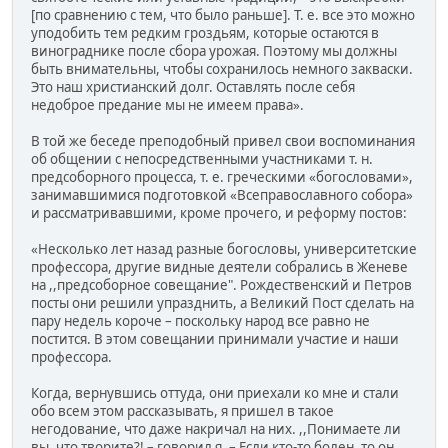
[по сравнению с тем, что было раньше]. Т. е. все это можно
уподобить тем редким гроздьям, которые остаются в
винограднике после сбора урожая. Поэтому мы должны
быть внимательны, чтобы сохранилось немного закваски.
Это наш христианский долг. Оставлять после себя
недоброе предание мы не имеем права».
В той же беседе преподобный привел свои воспоминания
об общении с непосредственными участниками т. н.
предсоборного процесса, т. е. греческими «богословами»,
занимавшимися подготовкой «Всеправославного собора»
и рассматривавшими, кроме прочего, и реформу постов:
«Несколько лет назад разные богословы, университетские
профессора, другие видные деятели собрались в Женеве
на ,,предсоборное совещание". Рождественский и Петров
посты они решили упразднить, а Великий Пост сделать на
пару недель короче – поскольку народ все равно не
постится. В этом совещании принимали участие и наши
профессора.
Когда, вернувшись оттуда, они приехали ко мне и стали
обо всем этом рассказывать, я пришел в такое
негодование, что даже накричал на них. ,,Понимаете ли
вы, что творите?! – говорил я. – Если кто-то болен, то он