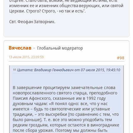
отца ее. Стало быть, всякий, не ведающий истины, есть
изменник ее и изменник общества верующих, или святой
Церкви. Строго? Строго, - но так и есть".
Свт. Феофан Затворник.
Вячеслав
Глобальный модератор
13 июля 2015, 23:09:59
#98
Цитата: Владимир Геннадьевич от 07 июля 2015, 19:45:10
В завершение процитируем замечательные слова
новопрославленного святого старца, преподобного
Паисия Афонского, сказанные им в 1992 году
духовным чадам: «Я понял одно: все, что у нас
имеется – будь то святоотеческие или уставные
традиции, – это выскребки [по сравнению с тем, что
было раньше]. Т. е. все это можно уподобить тем
редким гроздьям, которые остаются в винограднике
после сбора урожая. Поэтому мы должны быть