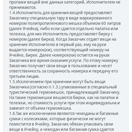
пропажи вещей вне данных категорий, Исполнителем не
принимаются.
1.4.Исполнитель для хранения вещей предоставляет
Заказчику специальную тару в виде маркированного
номером полипропиленового мешка объемом 60 литров
(далее Ячейка), либо если сдается отдельно палатка или
тележка, для них Исполнитель предоставляет бирку с
номером (далее Бирка). Когда Заказчик отдает вещи на
хранение Исполнителю в первый раз, ему на руки
выдается номерок(ки), соответствующий номеру на
Ячейке, Бирке. Далее номерок(ки) остается на руках
Заказчика все время оказания услуги. По этому номерку
Заказчик получает свои вещи в пользование и несет
ответственность за сохранность номерка и передачу его
третьим лицам.
1.5.Исключением при хранении могут быть вещи
Заказчика (согласно п.1.3.) упакованные в специальный
туристический гермомешок, принадлежащий Заказчику.
На такие гермомешки вешаются бирки, как на палатки и
тележки, но стоимость услуги при этом индивидуальна и
зависит от объема гермомешка.
1.6.Так же исключением являются чемоданы и багажные
сумки с колесиками, которые физически не могут
поместится в Ячейку. Заказчик обязан упаковать свои
вещи в Ячейку, а чемодан или багажная сумка сдается