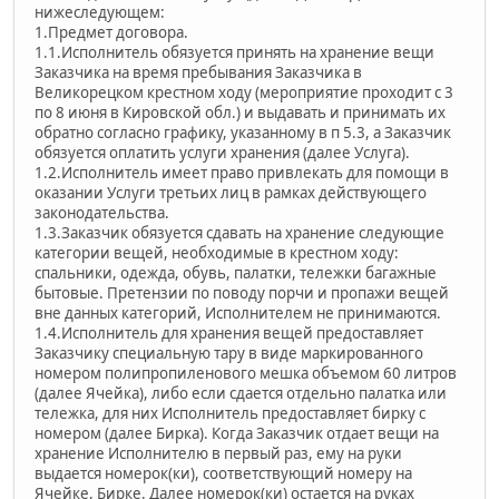
нижеследующем:
1.Предмет договора.
1.1.Исполнитель обязуется принять на хранение вещи
Заказчика на время пребывания Заказчика в
Великорецком крестном ходу (мероприятие проходит с 3
по 8 июня в Кировской обл.) и выдавать и принимать их
обратно согласно графику, указанному в п 5.3, а Заказчик
обязуется оплатить услуги хранения (далее Услуга).
1.2.Исполнитель имеет право привлекать для помощи в
оказании Услуги третьих лиц в рамках действующего
законодательства.
1.3.Заказчик обязуется сдавать на хранение следующие
категории вещей, необходимые в крестном ходу:
спальники, одежда, обувь, палатки, тележки багажные
бытовые. Претензии по поводу порчи и пропажи вещей
вне данных категорий, Исполнителем не принимаются.
1.4.Исполнитель для хранения вещей предоставляет
Заказчику специальную тару в виде маркированного
номером полипропиленового мешка объемом 60 литров
(далее Ячейка), либо если сдается отдельно палатка или
тележка, для них Исполнитель предоставляет бирку с
номером (далее Бирка). Когда Заказчик отдает вещи на
хранение Исполнителю в первый раз, ему на руки
выдается номерок(ки), соответствующий номеру на
Ячейке, Бирке. Далее номерок(ки) остается на руках