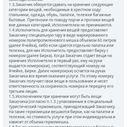
1.3.Заказчик обязуется сдавать на хранение следующие
категории вещей, необходимые в крестном ходу:
спальники, одежда, обувь, палатки, тележки багажные
бытовые. Претензии по поводу порчи и пропажи вещей
вне данных категорий, Исполнителем не принимаются.
1.4.Исполнитель для хранения вещей предоставляет
Заказчику специальную тару в виде маркированного
номером полипропиленового мешка объемом 60 литров
(далее Ячейка), либо если сдается отдельно палатка или
тележка, для них Исполнитель предоставляет бирку с
номером (далее Бирка). Когда Заказчик отдает вещи на
хранение Исполнителю в первый раз, ему на руки
выдается номерок(ки), соответствующий номеру на
Ячейке, Бирке. Далее номерок(ки) остается на руках
Заказчика все время оказания услуги. По этому номерку
Заказчик получает свои вещи в пользование и несет
ответственность за сохранность номерка и передачу его
третьим лицам.
1.5.Исключением при хранении могут быть вещи
Заказчика (согласно п.1.3.) упакованные в специальный
туристический гермомешок, принадлежащий Заказчику.
На такие гермомешки вешаются бирки, как на палатки и
тележки, но стоимость услуги при этом индивидуальна и
зависит от объема гермомешка.