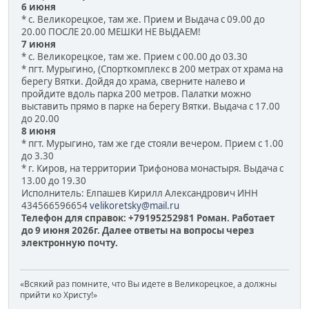
6 июня
* с. Великорецкое, там же. Прием и Выдача с 09.00 до
20.00 ПОСЛЕ 20.00 МЕШКИ НЕ ВЫДАЕМ!
7 июня
* с. Великорецкое, там же. Прием с 00.00 до 03.30
* пгт. Мурыгино, (Спорткомплекс в 200 метрах от храма на
берегу Вятки. Дойдя до храма, сверните налево и
пройдите вдоль парка 200 метров. Палатки можно
выставить прямо в парке на берегу Вятки. Выдача с 17.00
до 20.00
8 июня
* пгт. Мурыгино, там же где стояли вечером. Прием с 1.00
до 3.30
* г. Киров, на территории Трифонова монастыря. Выдача с
13.00 до 19.30
Исполнитель: Елпашев Кирилл Александрович ИНН
434566596654
velikoretsky@mail.ru
Телефон для справок: +79195252981 Роман. Работает
до 9 июня 2026г. Далее ответы на вопросы через
электронную почту.
«Всякий раз помните, что Вы идете в Великорецкое, а должны
прийти ко Христу!»