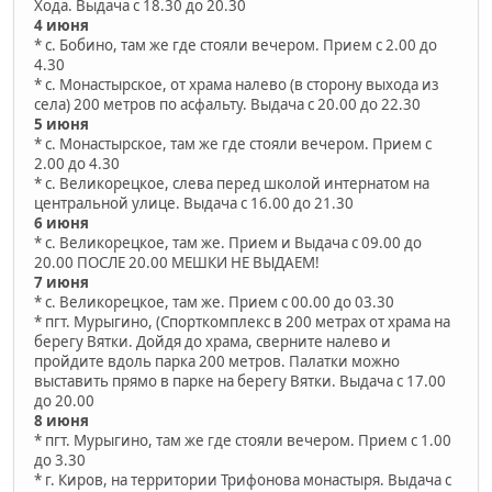
Хода. Выдача с 18.30 до 20.30
4 июня
* с. Бобино, там же где стояли вечером. Прием с 2.00 до
4.30
* с. Монастырское, от храма налево (в сторону выхода из
села) 200 метров по асфальту. Выдача с 20.00 до 22.30
5 июня
* с. Монастырское, там же где стояли вечером. Прием с
2.00 до 4.30
* с. Великорецкое, слева перед школой интернатом на
центральной улице. Выдача с 16.00 до 21.30
6 июня
* с. Великорецкое, там же. Прием и Выдача с 09.00 до
20.00 ПОСЛЕ 20.00 МЕШКИ НЕ ВЫДАЕМ!
7 июня
* с. Великорецкое, там же. Прием с 00.00 до 03.30
* пгт. Мурыгино, (Спорткомплекс в 200 метрах от храма на
берегу Вятки. Дойдя до храма, сверните налево и
пройдите вдоль парка 200 метров. Палатки можно
выставить прямо в парке на берегу Вятки. Выдача с 17.00
до 20.00
8 июня
* пгт. Мурыгино, там же где стояли вечером. Прием с 1.00
до 3.30
* г. Киров, на территории Трифонова монастыря. Выдача с