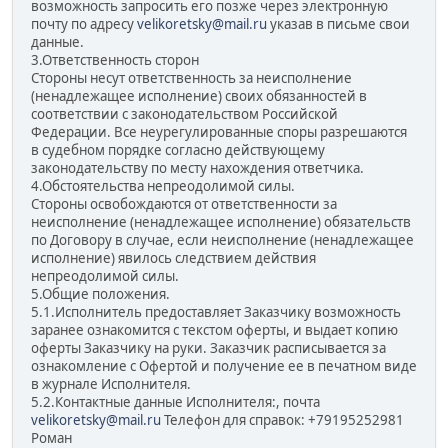
возможность запросить его позже через электронную
почту по адресу
velikoretsky@mail.ru
указав в письме свои
данные.
3.Ответственность сторон
Стороны несут ответственность за неисполнение
(ненадлежащее исполнение) своих обязанностей в
соответствии с законодательством Российской
Федерации. Все неурегулированные споры разрешаются
в судебном порядке согласно действующему
законодательству по месту нахождения ответчика.
4.Обстоятельства непреодолимой силы.
Стороны освобождаются от ответственности за
неисполнение (ненадлежащее исполнение) обязательств
по Договору в случае, если неисполнение (ненадлежащее
исполнение) явилось следствием действия
непреодолимой силы.
5.Общие положения.
5.1.Исполнитель предоставляет Заказчику возможность
заранее ознакомится с текстом оферты, и выдает копию
оферты Заказчику на руки. Заказчик расписывается за
ознакомление с Офертой и получение ее в печатном виде
в журнале Исполнителя.
5.2.Контактные данные Исполнителя:, почта
velikoretsky@mail.ru
Телефон для справок: +79195252981
Роман