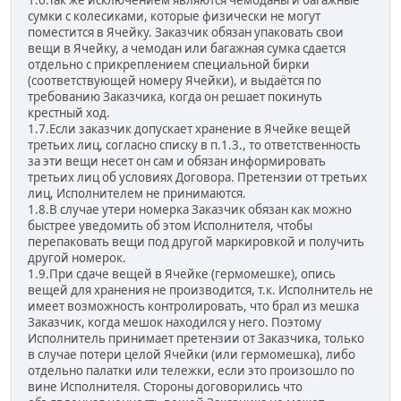
1.6.Так же исключением являются чемоданы и багажные
сумки с колесиками, которые физически не могут
поместится в Ячейку. Заказчик обязан упаковать свои
вещи в Ячейку, а чемодан или багажная сумка сдается
отдельно с прикреплением специальной бирки
(соответствующей номеру Ячейки), и выдаётся по
требованию Заказчика, когда он решает покинуть
крестный ход.
1.7.Если заказчик допускает хранение в Ячейке вещей
третьих лиц, согласно списку в п.1.3., то ответственность
за эти вещи несет он сам и обязан информировать
третьих лиц об условиях Договора. Претензии от третьих
лиц, Исполнителем не принимаются.
1.8.В случае утери номерка Заказчик обязан как можно
быстрее уведомить об этом Исполнителя, чтобы
перепаковать вещи под другой маркировкой и получить
другой номерок.
1.9.При сдаче вещей в Ячейке (гермомешке), опись
вещей для хранения не производится, т.к. Исполнитель не
имеет возможность контролировать, что брал из мешка
Заказчик, когда мешок находился у него. Поэтому
Исполнитель принимает претензии от Заказчика, только
в случае потери целой Ячейки (или гермомешка), либо
отдельно палатки или тележки, если это произошло по
вине Исполнителя. Стороны договорились что