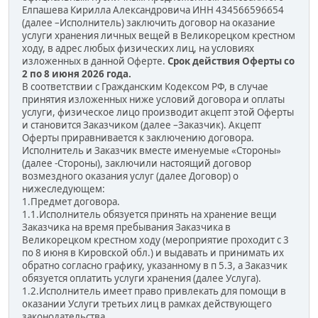
Елпашева Кирилла Александровича ИНН 434566596654
(далее –Исполнитель) заключить договор на оказание
услуги хранения личных вещей в Великорецком крестном
ходу, в адрес любых физических лиц, на условиях
изложенных в данной Оферте.
Срок действия Оферты со
2 по 8 июня 2026 года.
В соответствии с Гражданским Кодексом РФ, в случае
принятия изложенных ниже условий договора и оплаты
услуги, физическое лицо производит акцепт этой Оферты
и становится Заказчиком (далее –Заказчик). Акцепт
Оферты приравнивается к заключению договора.
Исполнитель и Заказчик вместе именуемые «Стороны»
(далее -Стороны), заключили настоящий договор
возмездного оказания услуг (далее Договор) о
нижеследующем:
1.Предмет договора.
1.1.Исполнитель обязуется принять на хранение вещи
Заказчика на время пребывания Заказчика в
Великорецком крестном ходу (мероприятие проходит с 3
по 8 июня в Кировской обл.) и выдавать и принимать их
обратно согласно графику, указанному в п 5.3, а Заказчик
обязуется оплатить услуги хранения (далее Услуга).
1.2.Исполнитель имеет право привлекать для помощи в
оказании Услуги третьих лиц в рамках действующего
законодательства.