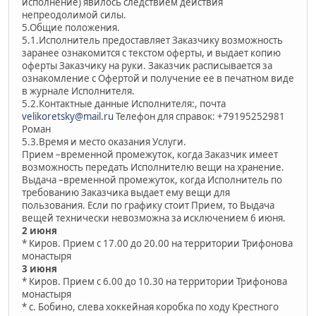
исполнение) явилось следствием действия
непреодолимой силы.
5.Общие положения.
5.1.Исполнитель предоставляет Заказчику возможность
заранее ознакомится с текстом оферты, и выдает копию
оферты Заказчику на руки. Заказчик расписывается за
ознакомление с Офертой и получение ее в печатном виде
в журнале Исполнителя.
5.2.Контактные данные Исполнителя:, почта
velikoretsky@mail.ru
Телефон для справок: +79195252981
Роман
5.3.Время и место оказания Услуги.
Прием –временной промежуток, когда Заказчик имеет
возможность передать Исполнителю вещи на хранение.
Выдача –временной промежуток, когда Исполнитель по
требованию Заказчика выдает ему вещи для
пользования. Если по графику стоит Прием, то Выдача
вещей технически невозможна за исключением 6 июня.
2 июня
* Киров. Прием с 17.00 до 20.00 на территории Трифонова
монастыря
3 июня
* Киров. Прием с 6.00 до 10.30 на территории Трифонова
монастыря
* с. Бобино, слева хоккейная коробка по ходу Крестного