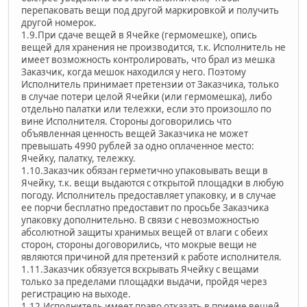
перепаковать вещи под другой маркировкой и получить
другой номерок.
1.9.При сдаче вещей в Ячейке (гермомешке), опись
вещей для хранения не производится, т.к. Исполнитель не
имеет возможность контролировать, что брал из мешка
Заказчик, когда мешок находился у него. Поэтому
Исполнитель принимает претензии от Заказчика, только
в случае потери целой Ячейки (или гермомешка), либо
отдельно палатки или тележки, если это произошло по
вине Исполнителя. Стороны договорились что
объявленная ценность вещей Заказчика не может
превышать 4990 рублей за одно оплаченное место:
Ячейку, палатку, тележку.
1.10.Заказчик обязан герметично упаковывать вещи в
Ячейку, т.к. вещи выдаются с открытой площадки в любую
погоду. Исполнитель предоставляет упаковку, и в случае
ее порчи бесплатно предоставит по просьбе Заказчика
упаковку дополнительно. В связи с невозможностью
абсолютной защиты хранимых вещей от влаги с обеих
сторон, стороны договорились, что мокрые вещи не
являются причиной для претензий к работе исполнителя.
1.11.Заказчик обязуется вскрывать Ячейку с вещами
только за пределами площадки выдачи, пройдя через
регистрацию на выходе.
1.12.Исполнитель имеет право отказать в приеме вещей