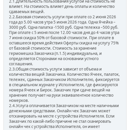
2.1.Длительность пользования услугой на стоимость не
влияет. На стоимость влияет день оплаты и количество
сдаваемых вещей.
2.2.Базовая стоимость услуги при оплате со 2 июня 2026
года до 5.00 часов утра 5 июня 2026 года. Одна Ячейка –
3000 руб. Одна палатка -1500 руб. Одна тележка –500 руб.
При оплате с 5 июня после 12.00 часов дня до 4 часов утра
7 июня скидка 50% от базовой стоимости. При оплате в
оставшееся время действия Оферты скидка на услугу 75%
от базовой стоимости. Стоимость за хранение
гермомешка Заказчика (п.1.5) индивидуальна, и
определяется Сторонами на основании устного
соглашения.
2.3.Общая стоимость услуги зависит от объема и
количества вещей Заказчика. Количество Ячеек, палаток,
тележек, сданных Заказчиком Исполнителю, фиксируется
в специальном журнале у Исполнителя, где фиксируются
номера Ячеек и Бирок. Заказчик при сдаче вещей на
хранение получает на руки эквивалентное количество
номерков.
2.4.Услуга оплачивается Заказчиком на месте наличными
денежными средствами. Онлайн чек Заказчик может
отсканировать на месте c устройства Исполнителя. Если
Заказчик по какой-либо причине не стал сканировать
онлайн чек с устройства Исполнителя, он имеет