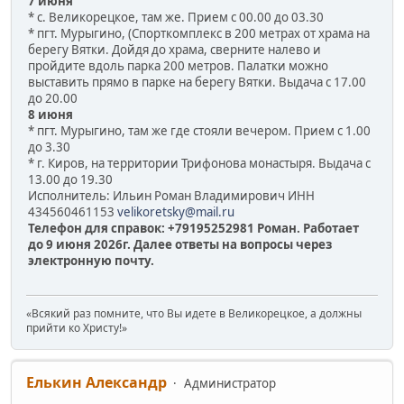
7 июня
* с. Великорецкое, там же. Прием с 00.00 до 03.30
* пгт. Мурыгино, (Спорткомплекс в 200 метрах от храма на
берегу Вятки. Дойдя до храма, сверните налево и
пройдите вдоль парка 200 метров. Палатки можно
выставить прямо в парке на берегу Вятки. Выдача с 17.00
до 20.00
8 июня
* пгт. Мурыгино, там же где стояли вечером. Прием с 1.00
до 3.30
* г. Киров, на территории Трифонова монастыря. Выдача с
13.00 до 19.30
Исполнитель: Ильин Роман Владимирович ИНН
434560461153
velikoretsky@mail.ru
Телефон для справок: +79195252981 Роман. Работает
до 9 июня 2026г. Далее ответы на вопросы через
электронную почту.
«Всякий раз помните, что Вы идете в Великорецкое, а должны
прийти ко Христу!»
Елькин Александр
Администратор