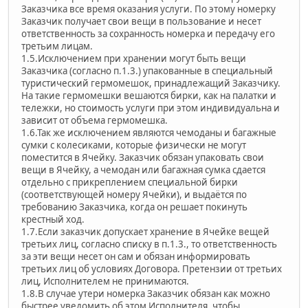
Заказчика все время оказания услуги. По этому номерку
Заказчик получает свои вещи в пользование и несет
ответственность за сохранность номерка и передачу его
третьим лицам.
1.5.Исключением при хранении могут быть вещи
Заказчика (согласно п.1.3.) упакованные в специальный
туристический гермомешок, принадлежащий Заказчику.
На такие гермомешки вешаются бирки, как на палатки и
тележки, но стоимость услуги при этом индивидуальна и
зависит от объема гермомешка.
1.6.Так же исключением являются чемоданы и багажные
сумки с колесиками, которые физически не могут
поместится в Ячейку. Заказчик обязан упаковать свои
вещи в Ячейку, а чемодан или багажная сумка сдается
отдельно с прикреплением специальной бирки
(соответствующей номеру Ячейки), и выдаётся по
требованию Заказчика, когда он решает покинуть
крестный ход.
1.7.Если заказчик допускает хранение в Ячейке вещей
третьих лиц, согласно списку в п.1.3., то ответственность
за эти вещи несет он сам и обязан информировать
третьих лиц об условиях Договора. Претензии от третьих
лиц, Исполнителем не принимаются.
1.8.В случае утери номерка Заказчик обязан как можно
быстрее уведомить об этом Исполнителя, чтобы