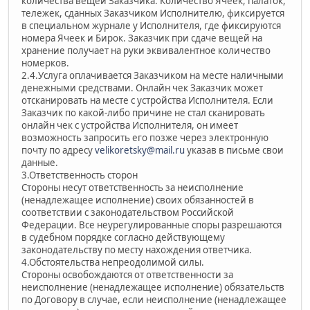
количества вещей Заказчика. Количество Ячеек, палаток,
тележек, сданных Заказчиком Исполнителю, фиксируется
в специальном журнале у Исполнителя, где фиксируются
номера Ячеек и Бирок. Заказчик при сдаче вещей на
хранение получает на руки эквивалентное количество
номерков.
2.4.Услуга оплачивается Заказчиком на месте наличными
денежными средствами. Онлайн чек Заказчик может
отсканировать на месте c устройства Исполнителя. Если
Заказчик по какой-либо причине не стал сканировать
онлайн чек с устройства Исполнителя, он имеет
возможность запросить его позже через электронную
почту по адресу
velikoretsky@mail.ru
указав в письме свои
данные.
3.Ответственность сторон
Стороны несут ответственность за неисполнение
(ненадлежащее исполнение) своих обязанностей в
соответствии с законодательством Российской
Федерации. Все неурегулированные споры разрешаются
в судебном порядке согласно действующему
законодательству по месту нахождения ответчика.
4.Обстоятельства непреодолимой силы.
Стороны освобождаются от ответственности за
неисполнение (ненадлежащее исполнение) обязательств
по Договору в случае, если неисполнение (ненадлежащее