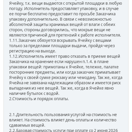
Ячейку, т.к. вещи выдаются с открытой площадки в любую
погоду. Исполнитель предоставляет упаковку, и в случае
ее порчи бесплатно предоставит по просьбе Заказчика
упаковку дополнительно. В связи с невозможностью
абсолютной защиты хранимых вещей от влаги с обеих
сторон, стороны договорились, что мокрые вещи не
являются причиной для претензий к работе исполнителя.
1.11.Заказчик обязуется вскрывать Ячейку с вещами
только за пределами площадки выдачи, пройдя через
регистрацию на выходе.
1.12.Исполнитель имеет право отказать в приеме вещей
Заказчика на хранение если нарушен п.1.4. в плане
упаковки вещей: примотаны к Ячейке, тележке, палатке
посторонние предметы, или когда заказчик приматывает
Ячейку к своей сумке рюкзаку или чемодану. Так же, когда
Ячейка не завязана надлежащим образом и имеется риск
выпадения из нее вещей. Так же, когда в Ячейке явно
наличие бутылок с водой.
2.Стоимость и порядок оплаты.
2.1.Длительность пользования услугой на стоимость не
влияет. На стоимость влияет день оплаты и количество
сдаваемых вещей.
2.2.Базовая стоимость услуги при оплате со 2 июня 2026