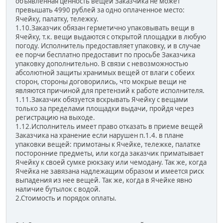
объявленная ценность вещей Заказчика не может
превышать 4990 рублей за одно оплаченное место:
Ячейку, палатку, тележку.
1.10.Заказчик обязан герметично упаковывать вещи в
Ячейку, т.к. вещи выдаются с открытой площадки в любую
погоду. Исполнитель предоставляет упаковку, и в случае
ее порчи бесплатно предоставит по просьбе Заказчика
упаковку дополнительно. В связи с невозможностью
абсолютной защиты хранимых вещей от влаги с обеих
сторон, стороны договорились, что мокрые вещи не
являются причиной для претензий к работе исполнителя.
1.11.Заказчик обязуется вскрывать Ячейку с вещами
только за пределами площадки выдачи, пройдя через
регистрацию на выходе.
1.12.Исполнитель имеет право отказать в приеме вещей
Заказчика на хранение если нарушен п.1.4. в плане
упаковки вещей: примотаны к Ячейке, тележке, палатке
посторонние предметы, или когда заказчик приматывает
Ячейку к своей сумке рюкзаку или чемодану. Так же, когда
Ячейка не завязана надлежащим образом и имеется риск
выпадения из нее вещей. Так же, когда в Ячейке явно
наличие бутылок с водой.
2.Стоимость и порядок оплаты.