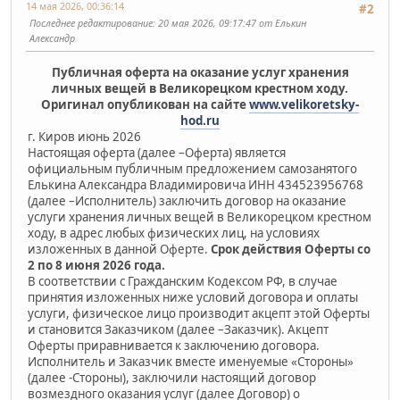
14 мая 2026, 00:36:14
#2
Последнее редактирование
: 20 мая 2026, 09:17:47 от Елькин
Александр
Публичная оферта на оказание услуг хранения
личных вещей в Великорецком крестном ходу.
Оригинал опубликован на сайте
www.velikoretsky-
hod.ru
г. Киров июнь 2026
Настоящая оферта (далее –Оферта) является
официальным публичным предложением самозанятого
Елькина Александра Владимировича ИНН 434523956768
(далее –Исполнитель) заключить договор на оказание
услуги хранения личных вещей в Великорецком крестном
ходу, в адрес любых физических лиц, на условиях
изложенных в данной Оферте.
Срок действия Оферты со
2 по 8 июня 2026 года.
В соответствии с Гражданским Кодексом РФ, в случае
принятия изложенных ниже условий договора и оплаты
услуги, физическое лицо производит акцепт этой Оферты
и становится Заказчиком (далее –Заказчик). Акцепт
Оферты приравнивается к заключению договора.
Исполнитель и Заказчик вместе именуемые «Стороны»
(далее -Стороны), заключили настоящий договор
возмездного оказания услуг (далее Договор) о