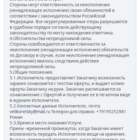
Стороны несут ответственность за неисполнение
(ненадлежащее исполнение) своих обязанностей в
соответствии с законодательством Российской
Федерации. Все неурегулированные споры разрешаются
в судебном порядке согласно действующему
законодательству по месту нахождения ответчика.
4.Обстоятельства непреодолимой силы.
Стороны освобождаются от ответственности за
неисполнение (ненадлежащее исполнение) обязательств
по Договору в случае, если неисполнение (ненадлежащее
исполнение) явилось следствием действия
непреодолимой силы.
5.Общие положения.
5.1.Исполнитель предоставляет Заказчику возможность
заранее ознакомится с текстом оферты, и выдает копию
оферты Заказчику на руки. Заказчик расписывается за
ознакомление с Офертой и получение ее в печатном виде
в журнале Исполнителя.
5.2.Контактные данные Исполнителя:, почта
velikoretsky@mail.ru
Телефон для справок: +79195252981
Роман
5.3.Время и место оказания Услуги.
Прием –временной промежуток, когда Заказчик имеет
возможность передать Исполнителю вещи на хранение.
Выдача –временной промежуток, когда Исполнитель по