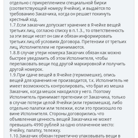
отдельно с прикреплением специальной бирки
(соответствующей номеру Ячейки), и выдаётся по
требованию Заказчика, когда он решает покинуть
крестный ход.
1.7.Если заказчик допускает хранение в Ячейке вещей
третьих лиц, согласно списку в п.1.3., то ответственность
за эти вещи несет он сам и обязан информировать
третьих лиц об условиях Договора. Претензии от третьих
лиц, Исполнителем не принимаются.
1.8.В случае утери номерка Заказчик обязан как можно
быстрее уведомить об этом Исполнителя, чтобы
перепаковать вещи под другой маркировкой и получить
другой номерок.
1.9.При сдаче вещей в Ячейке (гермомешке), опись
вещей для хранения не производится, т.к. Исполнитель не
имеет возможность контролировать, что брал из мешка
Заказчик, когда мешок находился у него. Поэтому
Исполнитель принимает претензии от Заказчика, только
в случае потери целой Ячейки (или гермомешка), либо
отдельно палатки или тележки, если это произошло по
вине Исполнителя. Стороны договорились что
объявленная ценность вещей Заказчика не может
превышать 4990 рублей за одно оплаченное место:
Ячейку, палатку, тележку.
1.10.Заказчик обязан герметично упаковывать вещи в