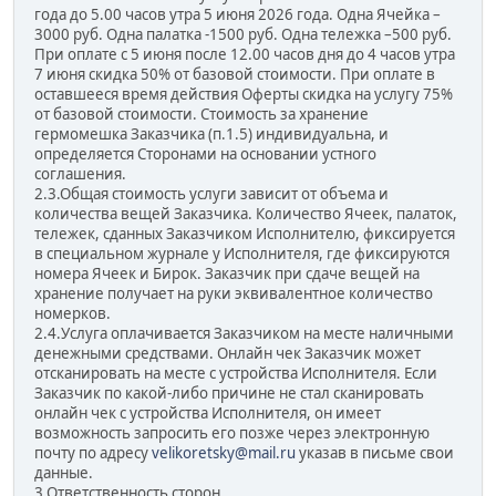
года до 5.00 часов утра 5 июня 2026 года. Одна Ячейка –
3000 руб. Одна палатка -1500 руб. Одна тележка –500 руб.
При оплате с 5 июня после 12.00 часов дня до 4 часов утра
7 июня скидка 50% от базовой стоимости. При оплате в
оставшееся время действия Оферты скидка на услугу 75%
от базовой стоимости. Стоимость за хранение
гермомешка Заказчика (п.1.5) индивидуальна, и
определяется Сторонами на основании устного
соглашения.
2.3.Общая стоимость услуги зависит от объема и
количества вещей Заказчика. Количество Ячеек, палаток,
тележек, сданных Заказчиком Исполнителю, фиксируется
в специальном журнале у Исполнителя, где фиксируются
номера Ячеек и Бирок. Заказчик при сдаче вещей на
хранение получает на руки эквивалентное количество
номерков.
2.4.Услуга оплачивается Заказчиком на месте наличными
денежными средствами. Онлайн чек Заказчик может
отсканировать на месте c устройства Исполнителя. Если
Заказчик по какой-либо причине не стал сканировать
онлайн чек с устройства Исполнителя, он имеет
возможность запросить его позже через электронную
почту по адресу
velikoretsky@mail.ru
указав в письме свои
данные.
3.Ответственность сторон