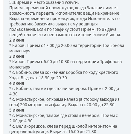
5.3.Время и место оказания Услуги.
Прием –временной промежуток, когда Заказчик имеет
возможность передать Исполнителю вещи на хранение.
Выдача –временной промежуток, когда Исполнитель по
требованию Заказчика выдает ему вещи для
пользования. Если по графику стоит Прием, то Выдача
вещей технически невозможна за исключением 6 июня.
2 июня
* Киров. Прием с 17.00 до 20.00 на территории Трифонова
монастыря
3 июня
* Киров. Прием с 6.00 до 10.30 на территории Трифонова
монастыря
* с. Бобино, слева хоккейная коробка по ходу Крестного
Хода. Выдача с 18.30 до 20.30
4 июня
* с. Бобино, там же где стояли вечером. Прием с 2.00 до
4.30
* с. Монастырское, от храма налево (в сторону выхода из
села) 200 метров по асфальту. Выдача с 20.00 до 22.30
5 июня
* с. Монастырское, там же где стояли вечером. Прием с
2.00 до 4.30
* с. Великорецкое, слева перед школой интернатом на
центральной улице. Выдача с 16.00 до 21.30