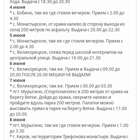
Хода. Выдача с 18.30 до 20.30
4 июня
* с. Бобино, там же где стояли вечером. Прием с 2.00 до
4.30
* с. Монастырское, от храма налево (в сторону выхода из
села) 200 метров по асфальту. Выдача с 20.00 до 22.30
5 июня
* с. Монастырское, там же где стояли вечером. Прием с
2.00 до 4.30
* с. Великорецкое, слева перед школой интернатом на
центральной улице. Выдача с 16.00 до 21.30
6 июня
* с. Великорецкое, там же. Прием и Выдача с 09.00 до
20.00 ПОСЛЕ 20.00 МЕШКИ НЕ ВЫДАЕМ!
7 июня
* с. Великорецкое, там же. Прием с 00.00 до 03.30
* пгт. Мурыгино, (Спорткомплекс в 200 метрах от храма на
берегу Вятки. Дойдя до храма, сверните налево и
пройдите вдоль парка 200 метров. Палатки можно
выставить прямо в парке на берегу Вятки. Выдача с 17.00
до 20.00
8 июня
* пгт. Мурыгино, там же где стояли вечером. Прием с 1.00
до 3.30
* г. Киров, на территории Трифонова монастыря. Выдача с