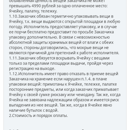
объявленная ценность вещей Заказчика не может
превышать 4990 рублей за одно оплаченное место:
Ячейку, палатку, тележку.
1.10.Заказчик обязан герметично упаковывать вещи в
Ячейку, т.к. вещи выдаются с открытой площадки в любую
погоду. Исполнитель предоставляет упаковку, и в случае
ее порчи бесплатно предоставит по просьбе Заказчика
упаковку дополнительно. В связи с невозможностью
абсолютной защиты хранимых вещей от влаги с обеих
сторон, стороны договорились, что мокрые вещи не
являются причиной для претензий к работе исполнителя.
1.11.Заказчик обязуется вскрывать Ячейку с вещами
только за пределами площадки выдачи, пройдя через
регистрацию на выходе.
1.12.Исполнитель имеет право отказать в приеме вещей
Заказчика на хранение если нарушен п.1.4. в плане
упаковки вещей: примотаны к Ячейке, тележке, палатке
посторонние предметы, или когда заказчик приматывает
Ячейку к своей сумке рюкзаку или чемодану. Так же, когда
Ячейка не завязана надлежащим образом и имеется риск
выпадения из нее вещей. Так же, когда в Ячейке явно
наличие бутылок с водой.
2.Стоимость и порядок оплаты.