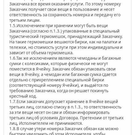
Заказчика все время оказания услуги. По этому номерку
Заказчик получает свои вещи в пользование и несет
ответственность за сохранность номерка и передачу его
третьим лицам.
1.5.Исключением при хранении могут быть вещи
Заказчика (согласно п.1.3.) упакованные в специальный
туристический гермомешок, принадлежащий Заказчику.
На такие гермомешки вешаются бирки, как на палатки и
тележки, но стоимость услуги при этом индивидуальна и
зависит от объема гермомешка.
1.6.Так же исключением являются чемоданы и багажные
сумки с колесиками, которые физически не могут
поместится в Ячейку. Заказчик обязан упаковать свои
вещи в Ячейку, а чемодан или багажная сумка сдается
отдельно с прикреплением специальной бирки
(соответствующей номеру Ячейки), и выдаётся по
требованию Заказчика, когда он решает покинуть
крестный ход.
1.7.Если заказчик допускает хранение в Ячейке вещей
третьих лиц, согласно списку в п.1.3., то ответственность
за эти вещи несет он сам и обязан информировать
третьих лиц об условиях Договора. Претензии от третьих
лиц, Исполнителем не принимаются.
1.8.В случае утери номерка Заказчик обязан как можно
быстрее уведомить об этом Исполнителя, чтобы