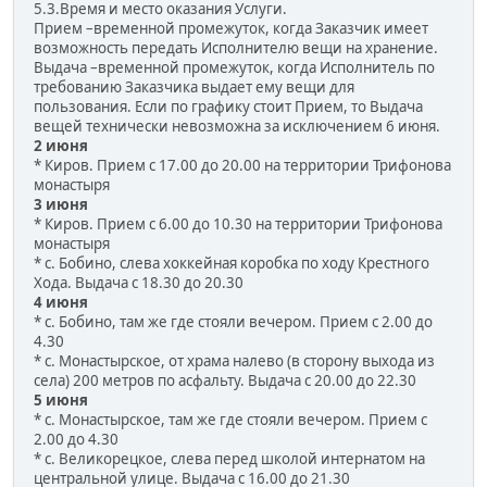
5.3.Время и место оказания Услуги.
Прием –временной промежуток, когда Заказчик имеет
возможность передать Исполнителю вещи на хранение.
Выдача –временной промежуток, когда Исполнитель по
требованию Заказчика выдает ему вещи для
пользования. Если по графику стоит Прием, то Выдача
вещей технически невозможна за исключением 6 июня.
2 июня
* Киров. Прием с 17.00 до 20.00 на территории Трифонова
монастыря
3 июня
* Киров. Прием с 6.00 до 10.30 на территории Трифонова
монастыря
* с. Бобино, слева хоккейная коробка по ходу Крестного
Хода. Выдача с 18.30 до 20.30
4 июня
* с. Бобино, там же где стояли вечером. Прием с 2.00 до
4.30
* с. Монастырское, от храма налево (в сторону выхода из
села) 200 метров по асфальту. Выдача с 20.00 до 22.30
5 июня
* с. Монастырское, там же где стояли вечером. Прием с
2.00 до 4.30
* с. Великорецкое, слева перед школой интернатом на
центральной улице. Выдача с 16.00 до 21.30