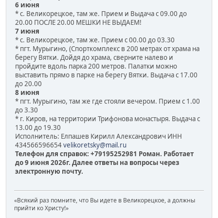
6 июня
* с. Великорецкое, там же. Прием и Выдача с 09.00 до
20.00 ПОСЛЕ 20.00 МЕШКИ НЕ ВЫДАЕМ!
7 июня
* с. Великорецкое, там же. Прием с 00.00 до 03.30
* пгт. Мурыгино, (Спорткомплекс в 200 метрах от храма на
берегу Вятки. Дойдя до храма, сверните налево и
пройдите вдоль парка 200 метров. Палатки можно
выставить прямо в парке на берегу Вятки. Выдача с 17.00
до 20.00
8 июня
* пгт. Мурыгино, там же где стояли вечером. Прием с 1.00
до 3.30
* г. Киров, на территории Трифонова монастыря. Выдача с
13.00 до 19.30
Исполнитель: Елпашев Кирилл Александрович ИНН
434566596654
velikoretsky@mail.ru
Телефон для справок: +79195252981 Роман. Работает
до 9 июня 2026г. Далее ответы на вопросы через
электронную почту.
«Всякий раз помните, что Вы идете в Великорецкое, а должны
прийти ко Христу!»