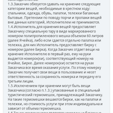
1.3.Заказчик обязуется сдавать на хранение следующие
категории вещей, необходимые в крестном ходу:
спальники, одежда, обувь, палатки, тележки багажные
бытовые. Претензии по поводу порчи и пропажи вещей
вне данных категорий, Исполнителем не принимаются.
1.4.Исполнитель для хранения вещей предоставляет
Заказчику специальную тару в виде маркированного
номером полипропиленового мешка объемом 60 литров
(далее Ячейка), либо если сдается отдельно палатка или
тележка, для них Исполнитель предоставляет бирку с
номером (далее Бирка). Когда Заказчик отдает вещи на
хранение Исполнителю в первый раз, ему на руки
выдается номерок(ки), соответствующий номеру на
Ячейке, Бирке. Далее номерок(ки) остается на руках
Заказчика все время оказания услуги. По этому номерку
Заказчик получает свои вещи в пользование и несет
ответственность за сохранность номерка и передачу его
третьим лицам.
1.5.Исключением при хранении могут быть вещи
Заказчика (согласно п.1.3.) упакованные в специальный
туристический гермомешок, принадлежащий Заказчику.
На такие гермомешки вешаются бирки, как на палатки и
тележки, но стоимость услуги при этом индивидуальна и
зависит от объема гермомешка.