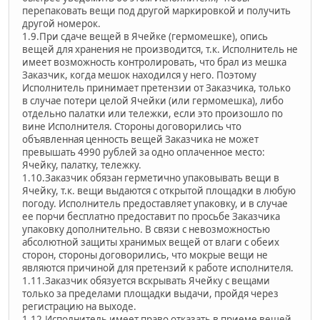
перепаковать вещи под другой маркировкой и получить
другой номерок.
1.9.При сдаче вещей в Ячейке (гермомешке), опись
вещей для хранения не производится, т.к. Исполнитель не
имеет возможность контролировать, что брал из мешка
Заказчик, когда мешок находился у него. Поэтому
Исполнитель принимает претензии от Заказчика, только
в случае потери целой Ячейки (или гермомешка), либо
отдельно палатки или тележки, если это произошло по
вине Исполнителя. Стороны договорились что
объявленная ценность вещей Заказчика не может
превышать 4990 рублей за одно оплаченное место:
Ячейку, палатку, тележку.
1.10.Заказчик обязан герметично упаковывать вещи в
Ячейку, т.к. вещи выдаются с открытой площадки в любую
погоду. Исполнитель предоставляет упаковку, и в случае
ее порчи бесплатно предоставит по просьбе Заказчика
упаковку дополнительно. В связи с невозможностью
абсолютной защиты хранимых вещей от влаги с обеих
сторон, стороны договорились, что мокрые вещи не
являются причиной для претензий к работе исполнителя.
1.11.Заказчик обязуется вскрывать Ячейку с вещами
только за пределами площадки выдачи, пройдя через
регистрацию на выходе.
1.12.Исполнитель имеет право отказать в приеме вещей