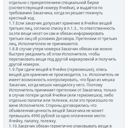
отдельно с прикреплением специальной бирки
(соответствующей номеру Ячейки), и выдаётся по
требованию Заказчика, когда он решает покинуть
крестный ход.
1.7.Если заказчик допускает хранение в Ячейке вещей
третьих лиц, согласно списку в п.1.3., то ответственность
за эти вещи несет он сам и обязан информировать
третьих лиц об условиях Договора. Претензии от третьих
лиц, Исполнителем не принимаются.
1.8.В случае утери номерка Заказчик обязан как можно
быстрее уведомить об этом Исполнителя, чтобы
перепаковать вещи под другой маркировкой и получить
другой номерок.
1.9.При сдаче вещей в Ячейке (гермомешке), опись
вещей для хранения не производится, т.к. Исполнитель не
имеет возможность контролировать, что брал из мешка
Заказчик, когда мешок находился у него. Поэтому
Исполнитель принимает претензии от Заказчика, только
в случае потери целой Ячейки (или гермомешка), либо
отдельно палатки или тележки, если это произошло по
вине Исполнителя. Стороны договорились что
объявленная ценность вещей Заказчика не может
превышать 4990 рублей за одно оплаченное место:
Ячейку, палатку, тележку.
1.10.Заказчик обязан герметично упаковывать вещи в