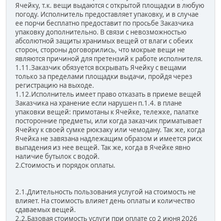
Ячейку, т.к. вещи выдаются с открытой площадки в любую
погоду. Исполнитель предоставляет упаковку, и в случае
ее порчи бесплатно предоставит по просьбе Заказчика
упаковку дополнительно. В связи с невозможностью
абсолютной защиты хранимых вещей от влаги с обеих
сторон, стороны договорились, что мокрые вещи не
являются причиной для претензий к работе исполнителя.
1.11.Заказчик обязуется вскрывать Ячейку с вещами
только за пределами площадки выдачи, пройдя через
регистрацию на выходе.
1.12.Исполнитель имеет право отказать в приеме вещей
Заказчика на хранение если нарушен п.1.4. в плане
упаковки вещей: примотаны к Ячейке, тележке, палатке
посторонние предметы, или когда заказчик приматывает
Ячейку к своей сумке рюкзаку или чемодану. Так же, когда
Ячейка не завязана надлежащим образом и имеется риск
выпадения из нее вещей. Так же, когда в Ячейке явно
наличие бутылок с водой.
2.Стоимость и порядок оплаты.
2.1.Длительность пользования услугой на стоимость не
влияет. На стоимость влияет день оплаты и количество
сдаваемых вещей.
2.2.Базовая стоимость услуги при оплате со 2 июня 2026