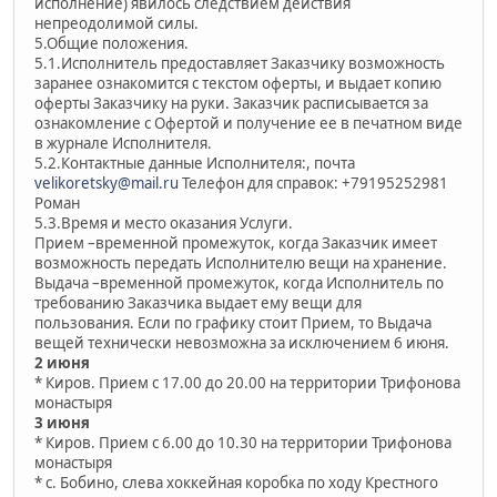
исполнение) явилось следствием действия
непреодолимой силы.
5.Общие положения.
5.1.Исполнитель предоставляет Заказчику возможность
заранее ознакомится с текстом оферты, и выдает копию
оферты Заказчику на руки. Заказчик расписывается за
ознакомление с Офертой и получение ее в печатном виде
в журнале Исполнителя.
5.2.Контактные данные Исполнителя:, почта
velikoretsky@mail.ru
Телефон для справок: +79195252981
Роман
5.3.Время и место оказания Услуги.
Прием –временной промежуток, когда Заказчик имеет
возможность передать Исполнителю вещи на хранение.
Выдача –временной промежуток, когда Исполнитель по
требованию Заказчика выдает ему вещи для
пользования. Если по графику стоит Прием, то Выдача
вещей технически невозможна за исключением 6 июня.
2 июня
* Киров. Прием с 17.00 до 20.00 на территории Трифонова
монастыря
3 июня
* Киров. Прием с 6.00 до 10.30 на территории Трифонова
монастыря
* с. Бобино, слева хоккейная коробка по ходу Крестного