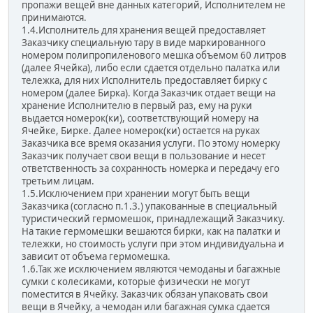
пропажи вещей вне данных категорий, Исполнителем не
принимаются.
1.4.Исполнитель для хранения вещей предоставляет
Заказчику специальную тару в виде маркированного
номером полипропиленового мешка объемом 60 литров
(далее Ячейка), либо если сдается отдельно палатка или
тележка, для них Исполнитель предоставляет бирку с
номером (далее Бирка). Когда Заказчик отдает вещи на
хранение Исполнителю в первый раз, ему на руки
выдается номерок(ки), соответствующий номеру на
Ячейке, Бирке. Далее номерок(ки) остается на руках
Заказчика все время оказания услуги. По этому номерку
Заказчик получает свои вещи в пользование и несет
ответственность за сохранность номерка и передачу его
третьим лицам.
1.5.Исключением при хранении могут быть вещи
Заказчика (согласно п.1.3.) упакованные в специальный
туристический гермомешок, принадлежащий Заказчику.
На такие гермомешки вешаются бирки, как на палатки и
тележки, но стоимость услуги при этом индивидуальна и
зависит от объема гермомешка.
1.6.Так же исключением являются чемоданы и багажные
сумки с колесиками, которые физически не могут
поместится в Ячейку. Заказчик обязан упаковать свои
вещи в Ячейку, а чемодан или багажная сумка сдается