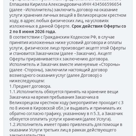
Елпашева Кирилла Александровича ИНН 434566596654
(далее –Исполнитель) заключить договор на оказание
услуги хранения личных вещей в Великорецком крестном
ходу, в адрес любых физических лиц, на условиях
изложенных в данной Оферте.
Срок действия Оферты со
2 по 8 июня 2026 года.
В соответствии с Гражданским Кодексом РФ, в случае
принятия изложенных ниже условий договора и оплаты
услуги, физическое лицо производит акцепт этой Оферты
и становится Заказчиком (далее –Заказчик). Акцепт
Оферты приравнивается к заключению договора.
Исполнитель и Заказчик вместе именуемые «Стороны»
(далее -Стороны), заключили настоящий договор
возмездного оказания услуг (далее Договор) о
нижеследующем:
1.Предмет договора.
1.1.Исполнитель обязуется принять на хранение вещи
Заказчика на время пребывания Заказчика в
Великорецком крестном ходу (мероприятие проходит с 3
по 8 июня в Кировской обл.) и выдавать и принимать их
обратно согласно графику, указанному в п 5.3, а Заказчик
обязуется оплатить услуги хранения (далее Услуга).
1.2.Исполнитель имеет право привлекать для помощи в
оказании Услуги третьих лиц в рамках действующего
законодательства.