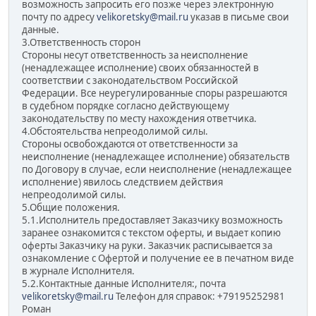
возможность запросить его позже через электронную
почту по адресу
velikoretsky@mail.ru
указав в письме свои
данные.
3.Ответственность сторон
Стороны несут ответственность за неисполнение
(ненадлежащее исполнение) своих обязанностей в
соответствии с законодательством Российской
Федерации. Все неурегулированные споры разрешаются
в судебном порядке согласно действующему
законодательству по месту нахождения ответчика.
4.Обстоятельства непреодолимой силы.
Стороны освобождаются от ответственности за
неисполнение (ненадлежащее исполнение) обязательств
по Договору в случае, если неисполнение (ненадлежащее
исполнение) явилось следствием действия
непреодолимой силы.
5.Общие положения.
5.1.Исполнитель предоставляет Заказчику возможность
заранее ознакомится с текстом оферты, и выдает копию
оферты Заказчику на руки. Заказчик расписывается за
ознакомление с Офертой и получение ее в печатном виде
в журнале Исполнителя.
5.2.Контактные данные Исполнителя:, почта
velikoretsky@mail.ru
Телефон для справок: +79195252981
Роман