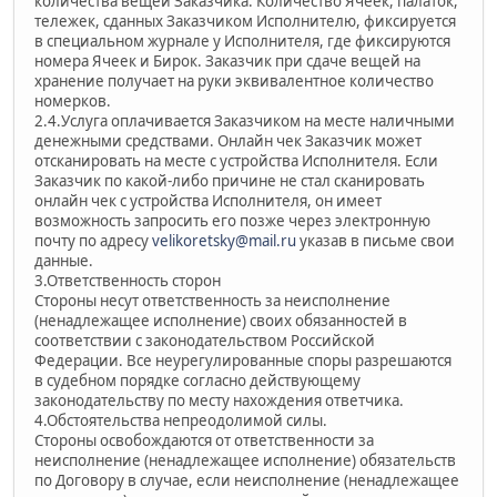
количества вещей Заказчика. Количество Ячеек, палаток,
тележек, сданных Заказчиком Исполнителю, фиксируется
в специальном журнале у Исполнителя, где фиксируются
номера Ячеек и Бирок. Заказчик при сдаче вещей на
хранение получает на руки эквивалентное количество
номерков.
2.4.Услуга оплачивается Заказчиком на месте наличными
денежными средствами. Онлайн чек Заказчик может
отсканировать на месте c устройства Исполнителя. Если
Заказчик по какой-либо причине не стал сканировать
онлайн чек с устройства Исполнителя, он имеет
возможность запросить его позже через электронную
почту по адресу
velikoretsky@mail.ru
указав в письме свои
данные.
3.Ответственность сторон
Стороны несут ответственность за неисполнение
(ненадлежащее исполнение) своих обязанностей в
соответствии с законодательством Российской
Федерации. Все неурегулированные споры разрешаются
в судебном порядке согласно действующему
законодательству по месту нахождения ответчика.
4.Обстоятельства непреодолимой силы.
Стороны освобождаются от ответственности за
неисполнение (ненадлежащее исполнение) обязательств
по Договору в случае, если неисполнение (ненадлежащее