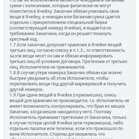
1.6.Так же исключением являются чемоданы и багажные
сумки с колесиками, которые физически не могут
поместится в Ячейку. Заказчик обязан упаковать свои
вещи в Ячейку, а чемодан или багажная сумка сдается
отдельно с прикреплением специальной бирки
(соответствующей номеру Ячейки), и выдаётся по
требованию Заказчика, когда он решает покинуть
крестный ход.
1.7.Если заказчик допускает хранение в Ячейке вещей
третьих лиц, согласно списку в п.1.3., то ответственность
за эти вещи несет он сам и обязан информировать
третьих лиц об условиях Договора. Претензии от третьих
лиц, Исполнителем не принимаются.
1.8.В случае утери номерка Заказчик обязан как можно
быстрее уведомить об этом Исполнителя, чтобы
перепаковать вещи под другой маркировкой и получить
другой номерок.
1.9.При сдаче вещей в Ячейке (гермомешке), опись
вещей для хранения не производится, т.к. Исполнитель не
имеет возможность контролировать, что брал из мешка
Заказчик, когда мешок находился у него. Поэтому
Исполнитель принимает претензии от Заказчика, только
в случае потери целой Ячейки (или гермомешка), либо
отдельно палатки или тележки, если это произошло по
вине Исполнителя. Стороны договорились что