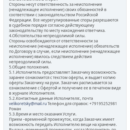
Стороны несут ответственность за неисполнение
(ненадлежащее исполнение) своих обязанностей в
соответствии с законодательством Российской
Федерации. Все неурегулированные споры разрешаются
в судебном порядке согласно действующему
законодательству по месту нахождения ответчика.
4.Обстоятельства непреодолимой силы.
Стороны освобождаются от ответственности за
неисполнение (ненадлежащее исполнение) обязательств
по Договору в случае, если неисполнение (ненадлежащее
исполнение) явилось следствием действия
непреодолимой силы.
5.Общие положения.
5.1.Исполнитель предоставляет Заказчику возможность
заранее ознакомится с текстом оферты, и выдает копию
оферты Заказчику на руки. Заказчик расписывается за
ознакомление с Офертой и получение ее в печатном виде
в журнале Исполнителя.
5.2.Контактные данные Исполнителя:, почта
velikoretsky@mail.ru
Телефон для справок: +79195252981
Роман
5.3.Время и место оказания Услуги.
Прием –временной промежуток, когда Заказчик имеет
возможность передать Исполнителю вещи на хранение.
Выдача –временной промежуток, когда Исполнитель по