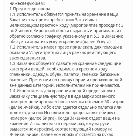
нижеследующем:
1.Предмет договора.
1.1.Исполнитель обязуется принять на хранение вещи
Заказчика на время пребывания Заказчика в
Великорецком крестном ходу (мероприятие проходит с 3
по 8 июня в Кировской обл.) и выдавать и принимать их
обратно согласно графику, указанному в п 5.3, а Заказчик
обязуется оплатить услуги хранения (далее Услуга).
1.2.Исполнитель имеет право привлекать для помощи в
оказании Услуги третьих лиц в рамках действующего
законодательства.
1.3.Заказчик обязуется сдавать на хранение следующие
категории вещей, необходимые в крестном ходу:
спальники, одежда, обувь, палатки, тележки багажные
бытовые. Претензии по поводу порчи и пропажи вещей
вне данных категорий, Исполнителем не принимаются.
1.4.Исполнитель для хранения вещей предоставляет
Заказчику специальную тару в виде маркированного
номером полипропиленового мешка объемом 60 литров
(далее Ячейка), либо если сдается отдельно палатка или
тележка, для них Исполнитель предоставляет бирку с
номером (далее Бирка). Когда Заказчик отдает вещи на
хранение Исполнителю в первый раз, ему на руки
выдается номерок(ки), соответствующий номеру на
Ячейке, Бирке. Далее номерок(ки) остается на руках