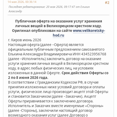
14 мая 2026, 00:36:14
#2
Последнее редактирование
: 20 мая 2026, 09:17:47 от Елькин
Александр
Публичная оферта на оказание услуг хранения
личных вещей в Великорецком крестном ходу.
Оригинал опубликован на сайте
www.velikoretsky-
hod.ru
г. Киров июнь 2026
Настоящая оферта (далее –Оферта) является
официальным публичным предложением самозанятого
Елькина Александра Владимировича ИНН 434523956768
(далее –Исполнитель) заключить договор на оказание
услуги хранения личных вещей в Великорецком крестном
ходу, в адрес любых физических лиц, на условиях
изложенных в данной Оферте.
Срок действия Оферты со
2 по 8 июня 2026 года.
В соответствии с Гражданским Кодексом РФ, в случае
принятия изложенных ниже условий договора и оплаты
услуги, физическое лицо производит акцепт этой Оферты
и становится Заказчиком (далее –Заказчик). Акцепт
Оферты приравнивается к заключению договора.
Исполнитель и Заказчик вместе именуемые «Стороны»
(далее -Стороны), заключили настоящий договор
возмездного оказания услуг (далее Договор) о