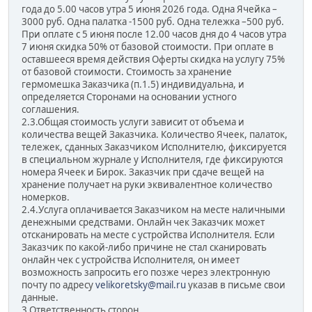
года до 5.00 часов утра 5 июня 2026 года. Одна Ячейка –
3000 руб. Одна палатка -1500 руб. Одна тележка –500 руб.
При оплате с 5 июня после 12.00 часов дня до 4 часов утра
7 июня скидка 50% от базовой стоимости. При оплате в
оставшееся время действия Оферты скидка на услугу 75%
от базовой стоимости. Стоимость за хранение
гермомешка Заказчика (п.1.5) индивидуальна, и
определяется Сторонами на основании устного
соглашения.
2.3.Общая стоимость услуги зависит от объема и
количества вещей Заказчика. Количество Ячеек, палаток,
тележек, сданных Заказчиком Исполнителю, фиксируется
в специальном журнале у Исполнителя, где фиксируются
номера Ячеек и Бирок. Заказчик при сдаче вещей на
хранение получает на руки эквивалентное количество
номерков.
2.4.Услуга оплачивается Заказчиком на месте наличными
денежными средствами. Онлайн чек Заказчик может
отсканировать на месте c устройства Исполнителя. Если
Заказчик по какой-либо причине не стал сканировать
онлайн чек с устройства Исполнителя, он имеет
возможность запросить его позже через электронную
почту по адресу
velikoretsky@mail.ru
указав в письме свои
данные.
3.Ответственность сторон