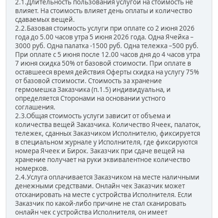
2.1.Длительность пользования услугой на стоимость не
влияет. На стоимость влияет день оплаты и количество
сдаваемых вещей.
2.2.Базовая стоимость услуги при оплате со 2 июня 2026
года до 5.00 часов утра 5 июня 2026 года. Одна Ячейка –
3000 руб. Одна палатка -1500 руб. Одна тележка –500 руб.
При оплате с 5 июня после 12.00 часов дня до 4 часов утра
7 июня скидка 50% от базовой стоимости. При оплате в
оставшееся время действия Оферты скидка на услугу 75%
от базовой стоимости. Стоимость за хранение
гермомешка Заказчика (п.1.5) индивидуальна, и
определяется Сторонами на основании устного
соглашения.
2.3.Общая стоимость услуги зависит от объема и
количества вещей Заказчика. Количество Ячеек, палаток,
тележек, сданных Заказчиком Исполнителю, фиксируется
в специальном журнале у Исполнителя, где фиксируются
номера Ячеек и Бирок. Заказчик при сдаче вещей на
хранение получает на руки эквивалентное количество
номерков.
2.4.Услуга оплачивается Заказчиком на месте наличными
денежными средствами. Онлайн чек Заказчик может
отсканировать на месте c устройства Исполнителя. Если
Заказчик по какой-либо причине не стал сканировать
онлайн чек с устройства Исполнителя, он имеет