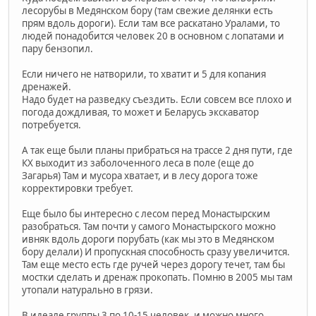
лесорубы в Медянском бору (там свежие делянки есть
прям вдоль дороги). Если там все раскатано Уралами, то
людей понадобится человек 20 в основном с лопатами и
пару бензопил.
Если ничего не натворили, то хватит и 5 для копания
дренажей.
Надо будет на разведку съездить. Если совсем все плохо и
погода дождливая, то может и Беларусь экскаватор
потребуется.
А так еще были планы прибраться на трассе 2 дня пути, где
КХ выходит из заболоченного леса в поле (еще до
Загарья) Там и мусора хватает, и в лесу дорога тоже
корректировки требует.
Еще было бы интересно с лесом перед Монастырским
разобраться. Там почти у самого Монастырского можно
ивняк вдоль дороги порубать (как мы это в Медянском
бору делали) И пропускная способность сразу увеличится.
Там еще место есть где ручей через дорогу течет, там бы
мостки сделать и дренаж прокопать. Помню в 2005 мы там
утопали натурально в грязи.
В идеале группы 3 по 10-15 человек, и можно много