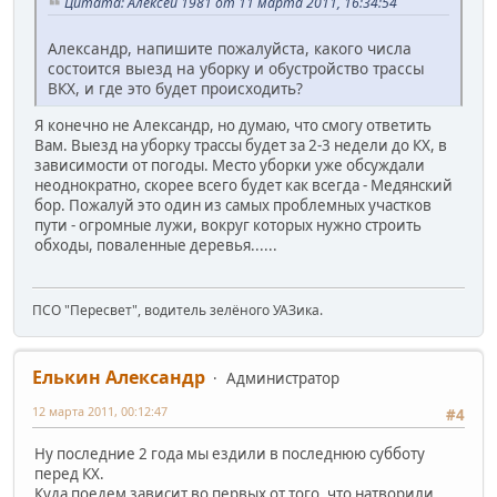
Цитата: Алексей 1981 от 11 марта 2011, 16:34:54
Александр, напишите пожалуйста, какого числа
состоится выезд на уборку и обустройство трассы
ВКХ, и где это будет происходить?
Я конечно не Александр, но думаю, что смогу ответить
Вам. Выезд на уборку трассы будет за 2-3 недели до КХ, в
зависимости от погоды. Место уборки уже обсуждали
неоднократно, скорее всего будет как всегда - Медянский
бор. Пожалуй это один из самых проблемных участков
пути - огромные лужи, вокруг которых нужно строить
обходы, поваленные деревья......
ПСО "Пересвет", водитель зелёного УАЗика.
Елькин Александр
Администратор
12 марта 2011, 00:12:47
#4
Ну последние 2 года мы ездили в последнюю субботу
перед КХ.
Куда поедем зависит во первых от того, что натворили