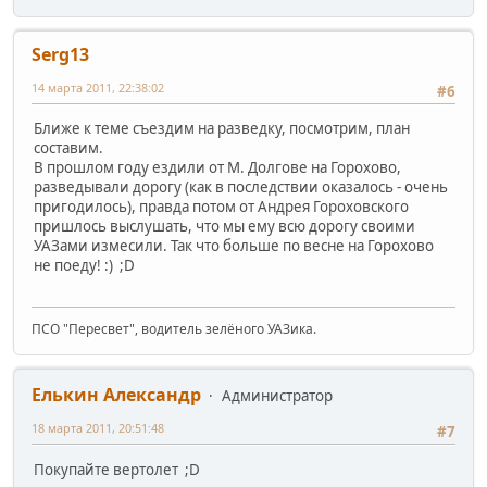
Serg13
14 марта 2011, 22:38:02
#6
Ближе к теме съездим на разведку, посмотрим, план
составим.
В прошлом году ездили от М. Долгове на Горохово,
разведывали дорогу (как в последствии оказалось - очень
пригодилось), правда потом от Андрея Гороховского
пришлось выслушать, что мы ему всю дорогу своими
УАЗами измесили. Так что больше по весне на Горохово
не поеду! :) ;D
ПСО "Пересвет", водитель зелёного УАЗика.
Елькин Александр
Администратор
18 марта 2011, 20:51:48
#7
Покупайте вертолет ;D