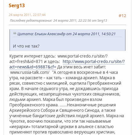
Serg13
24 марта 2011, 22:07:44
#12
Последнее редактирование
: 24 марта 2011, 22:22:56 от Serg13
Цитата: Елькин Александр от 24 марта 2011, 14:50:21
И что не так?
Курите интернет здесь: www.portal-credo.ru/site/?
act=fresh&id=871 и здесь:
http://www.portal-credo.ru/site/?
act=news&id=69887&cf=
Да этим весь инет забит:
www.russia-talk.com/ "А сегодня в воскресенье в 4 часа
утра, на рассвете – как тать – команда архиеп. Марка в
рясах, совместно с милицией, оцепила Преображенский
храм. В начале седьмого утра, не дождавшись прихода
действующих, незапрещённых чукотских священников,
людьми архиеп. Марка был произведен взлом
Преображенского храма. ......Неканоничные решения
Архиерейского Собора и Священного Синода, а также
учинённые бандитские действия людей архиеп. Марка на
Чукотке, воочию показали, что эти так называемые
«иерархи» тоталитарной церкви в альянсе с властью
применяют против православно верующих христиан,