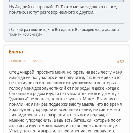
Ну Андрей не стращай ;D. То что молятся далеко не все,
понятно. Но тут разговор немного о другом.
«Всякий раз помните, что Вы идете в Великорецкое, а должны
прийти ко Христу!»
Елена
21 июня 2011, 20:25:31
#32
Отец Андрей, простите меня, но "орать на весь лес" у меня
никогда не получалось и не получится, т.к. во-первых это
не тактично по отношению к окружаюжим, а во-вторых
голос у меня довольно тихий от природы, я даже когда с
батюшками рядом иду, то петь молитвы не всегда могу -
"дыхалки" не хватает, только слушаю. Может Вы меня не
поняли, но я как раз поддерживаю ту мысль, что во время
Хода нужно упорядочить всеобщее пение, не совсем его
ликвидировать, не разрешить петь всем подряд, а
именно, упорядочить. Ведь есть батюшки, которые поют
акафист и идут с молитвами, и это вполне соответствует
Уставу, так вот я выразила свое мнение по-поводу того,