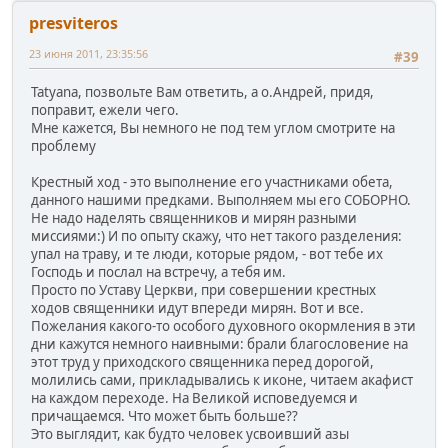
presviteros
23 июня 2011, 23:35:56
#39
Tatyana, позвольте Вам ответить, а о.Андрей, придя,
поправит, ежели чего.
Мне кажется, Вы немного не под тем углом смотрите на
проблему
Крестный ход - это выполнение его участниками обета,
данного нашими предками. Выполняем мы его СОБОРНО.
Не надо наделять священников и мирян разными
миссиями:) И по опыту скажу, что нет такого разделения:
упал на траву, и те люди, которые рядом, - вот тебе их
Господь и послал на встречу, а тебя им.
Просто по Уставу Церкви, при совершении крестных
ходов священники идут впереди мирян. Вот и все.
Пожелания какого-то особого духовного окормления в эти
дни кажутся немного наивными: брали благословение на
этот труд у приходского священника перед дорогой,
молились сами, прикладывались к иконе, читаем акафист
на каждом переходе. На Великой исповедуемся и
причащаемся. Что может быть больше??
Это выглядит, как будто человек усвоивший азы