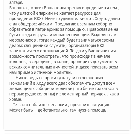
алтаря.
Батюшка , может Ваша точка зрения определяется тем ,
что у Вятской епархии не хватает ресурсов для
проведения ВКХ? Ничего удивительного . Ход-то давно
стал общероссийским. Предлагаю всем нам соборно
обратиться в патриархию за помощью. Православие на
Руси всегда выручали монашествующие. Выделят нам
иеромонахов , тогда каждый будет заниматься своим
делом: священники служить, организаторы ВКХ
заниматься его организацией. Тогда и у Вас появиться
возможность посмотреть , что происходит в начале
колонны, в середине , в конце, проверить документы у
всяких сомнительных личностей ,и даже показать всем
нам пример истинной молитвы.
Никто ведь не просит джакузи на остановках.
Пожеланий в Ходу всего два : обеспечить доступ всем
желающим к соборной молитве ( что бы не толкаться в
первых рядах колонны) и элементарный порядок , как в
храме.
Те , кто поближе к епархии , проясните ситуацию.
Может быть ,действительно, там нужна помощь.