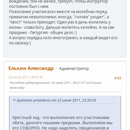
вождения, тем не менее, требует, чтобы инструктор
постоянно был с ним.
Пожелание участия всех вместе на молебнах перед
привалом невыполнимо: иногда, "голова" уходит", а
"хвост" только приходит. Один раз в день молились у
иконы - слава Богу. Дальше молитесь келейно. А на сам
праздник - Литургия - общее дело :)
А вопрос порядка зело многогранен, и каждый видит его
по-своему:)
Елькин Александр
Администратор
24 июня 2011, 09:47:32
#40
Последнее редактирование
: 24 июня 2011, 09:51:07 от Елькин
Александр
Цитата: presviteros от 23 июня 2011, 23:35:56
Крестный ход - это выполнение его участниками
обета, данного нашими предками. Выполняем мы
его СОБОРНО. Не надо наделять священников и