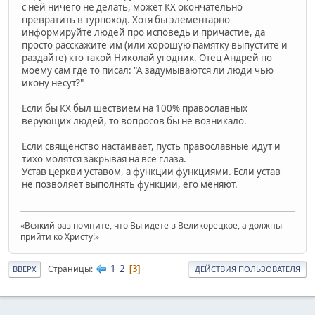
с ней ничего не делать, может КХ окончательно
превратить в турпоход. Хотя бы элементарно
информируйте людей про исповедь и причастие, да
просто расскажите им (или хорошую памятку выпустите и
раздайте) кто такой Николай угодник. Отец Андрей по
моему сам где то писал: "А задумываются ли люди чью
икону несут?"
Если бы КХ был шествием на 100% православных
верующих людей, то вопросов бы не возникало.
Если священство настаивает, пусть православные идут и
тихо молятся закрывая на все глаза.
Устав церкви уставом, а функции функциями. Если устав
не позволяет выполнять функции, его меняют.
«Всякий раз помните, что Вы идете в Великорецкое, а должны
прийти ко Христу!»
1
2
Страницы
3
ВВЕРХ
ДЕЙСТВИЯ ПОЛЬЗОВАТЕЛЯ