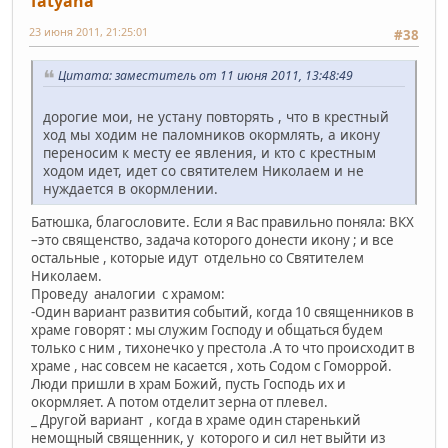
Tatyana
23 июня 2011, 21:25:01
#38
Цитата: заместитель от 11 июня 2011, 13:48:49
дорогие мои, не устану повторять , что в крестный
ход мы ходим не паломников окормлять, а икону
переносим к месту ее явления, и кто с крестным
ходом идет, идет со святителем Николаем и не
нуждается в окормлении.
Батюшка, благословите. Если я Вас правильно поняла: ВКХ
–это священство, задача которого донести икону ; и все
остальные , которые идут отдельно со Святителем
Николаем.
Проведу аналогии с храмом:
-Один вариант развития событий, когда 10 священников в
храме говорят : мы служим Господу и общаться будем
только с ним , тихонечко у престола .А то что происходит в
храме , нас совсем не касается , хоть Содом с Гоморрой.
Люди пришли в храм Божий, пусть Господь их и
окормляет. А потом отделит зерна от плевел.
_ Другой вариант , когда в храме один старенький
немощный священник, у которого и сил нет выйти из