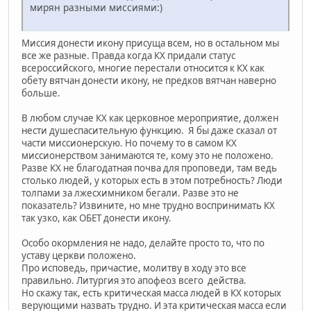
мирян разными миссиями:)
Миссия донести икону присуща всем, но в остальном мы
все же разные. Правда когда КХ придали статус
всероссийского, многие перестали относится к КХ как
обету вятчан донести икону, не предков вятчан наверно
больше.
В любом случае КХ как церковное мероприятие, должен
нести душеспасительную функцию. Я бы даже сказал от
части миссионерскую. Но почему то в самом КХ
миссионерством занимаются те, кому это не положено.
Разве КХ не благодатная почва для проповеди, там ведь
столько людей, у которых есть в этом потребность? Люди
толпами за лжесхимником бегали. Разве это не
показатель? Извините, но мне трудно воспринимать КХ
так узко, как ОБЕТ донести икону.
Особо окормления не надо, делайте просто то, что по
уставу церкви положено.
Про исповедь, причастие, молитву в ходу это все
правильно. Литургия это апофеоз всего действа.
Но скажу так, есть критическая масса людей в КХ которых
верующими назвать трудно. И эта критическая масса если