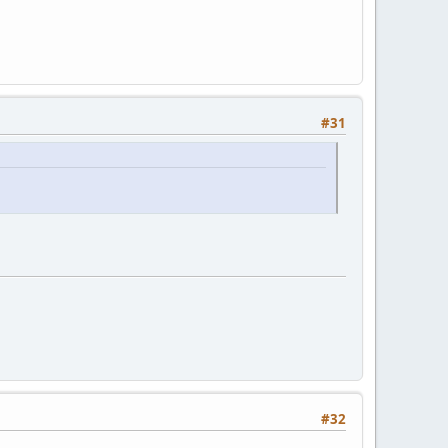
#31
#32