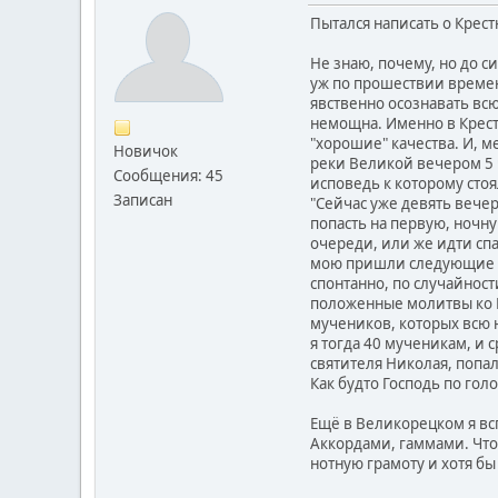
Пытался написать о Крест
Не знаю, почему, но до си
уж по прошествии времен
явственно осознавать всю
немощна. Именно в Крест
"хорошие" качества. И, м
Новичок
реки Великой вечером 5 ч
Сообщения: 45
исповедь к которому стоя
Записан
"Сейчас уже девять вечер
попасть на первую, ночну
очереди, или же идти спа
мою пришли следующие ду
спонтанно, по случайност
положенные молитвы ко П
мучеников, которых всю 
я тогда 40 мученикам, и 
святителя Николая, попал
Как будто Господь по гол
Ещё в Великорецком я всп
Аккордами, гаммами. Что
нотную грамоту и хотя бы