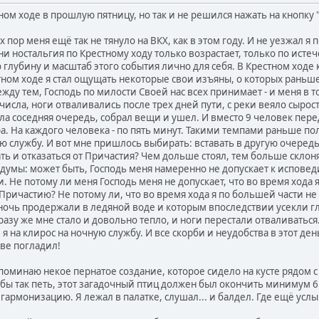
ном ходе в прошлую пятницу, но так и не решился нажать на кнопку 
х пор меня ещё так не тянуло на ВКХ, как в этом году. И не уезжал я
и ностальгия по Крестному ходу только возрастает, только по ист
 глубину и масштаб этого события лично для себя. В Крестном ходе 
ном ходе я стал ощущать некоторые свои изъяны, о которых раньше 
ежду тем, Господь по милости Своей нас всех принимает - и меня в т
исла, ноги отваливались после трех дней пути, с реки веяло сырост
ла соседняя очередь, собрал вещи и ушел. И вместо 9 человек передо
а. На каждого человека - по пять минут. Такими темпами раньше по
ю службу. И вот мне пришлось выбирать: вставать в другую очередь,
ть и отказаться от Причастия? Чем дольше стоял, тем больше склоня
мы: может быть, Господь меня намеренно не допускает к исповеди
и. Не потому ли меня Господь меня не допускает, что во время хода 
ричастию? Не потому ли, что во время хода я по большей части не
ночь продержали в ледяной воде и которым впоследствии усекли гла
сразу же мне стало и довольно тепло, и ноги перестали отваливатьс
 я на клирос на ночную службу. И все скорби и неудобства в этот де
ове погладил!
оминаю некое пернатое создание, которое сидело на кусте рядом с 
бы так петь, этот загадочный птиц должен был окончить минимум 
 гармонизацию. Я лежал в палатке, слушал... и балдел. Где ещё ус