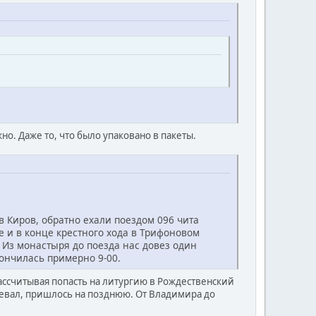
но. Даже то, что было упаковано в пакеты.
 в Киров, обратно ехали поездом 096 чита
е и в конце крестного хода в Трифоновом
 Из монастыря до поезда нас довез один
ончилась примерно 9-00.
ассчитывая попасть на литургию в Рождественский
спевал, пришлось на позднюю. От Владимира до