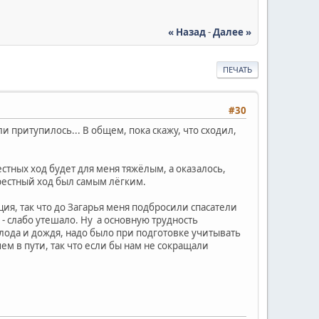
« Назад
-
Далее »
ПЕЧАТЬ
#30
и притупилось... В общем, пока скажу, что сходил,
естных ход будет для меня тяжёлым, а оказалось,
 крестный ход был самым лёгким.
ция, так что до Загарья меня подбросили спасатели
л - слабо утешало. Ну а основную трудность
олода и дождя, надо было при подготовке учитывать
ем в пути, так что если бы нам не сокращали