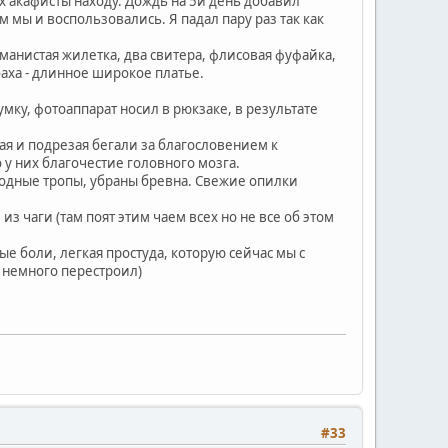
х акафисты находу. Дождь на 5й день добавил
 мы и воспользовались. Я падал пару раз так как
рманистая жилетка, два свитера, флисовая фуфайка,
баха - длинное широкое платье.
умку, фотоаппарат носил в рюкзаке, в результате
кая и подрезая бегали за благословением к
 у них благочестие головного мозга.
бходные тропы, убраны бревна. Свежие опилки
з чаги (там поят этим чаем всех но не все об этом
е боли, легкая простуда, которую сейчас мы с
 немного перестроил)
#33