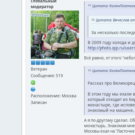
Глобальный
Цитата: КолянПлатков 
модератор
Цитата: Вячеслав от 
За несколько послед
В 2009 году холода и 
http://photo.qip.ru/us
Всё равно, от этого "неб
Ветеран
Цитата: КолянПлатков 
Сообщения: 519
Рассказ про Великоре
В этом году мы ехали 
Расположение: Москва
который отходит из Ки
Записан
монастыре, где испове
знакомый на машине, н
А я по-другому сделал. 
монастырь. Знакомая мне 
Москвы ехал на "Ласточке