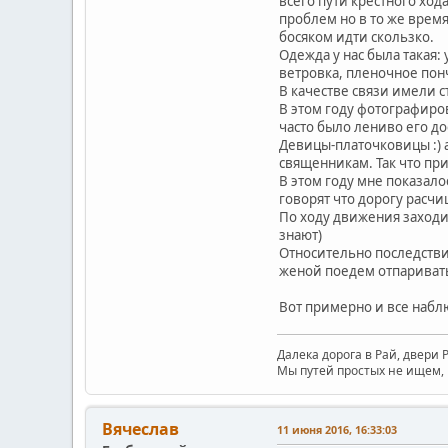
всего пути крестного хо
проблем но в то же время
босяком идти скользко.
Одежда у нас была такая:
ветровка, пленочное понч
В качестве связи имели 
В этом году фотографиров
часто было лениво его до
Девицы-платочковицы :) а
священникам. Так что при
В этом году мне показал
говорят что дорогу расч
По ходу движения заходил
знают)
Относительно последствий
женой поедем отпаривать
Вот примерно и все набл
Далека дорога в Рай, двери Р
Мы путей простых не ищем, 
Вячеслав
11 июня 2016, 16:33:03