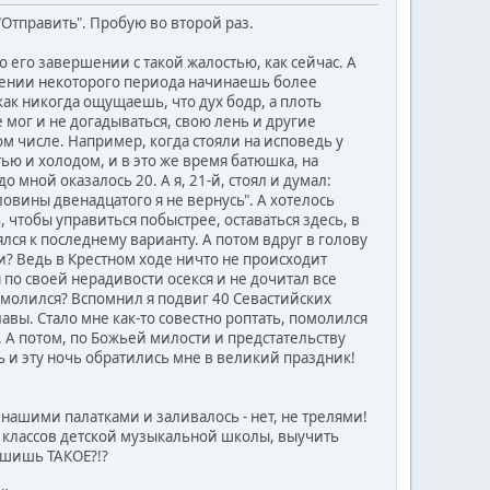
"Отправить". Пробую во второй раз.
 по его завершении с такой жалостью, как сейчас. А
ечении некоторого периода начинаешь более
как никогда ощущаешь, что дух бодр, а плоть
мог и не догадываться, свою лень и другие
ом числе. Например, когда стояли на исповедь у
ью и холодом, и в это же время батюшка, на
 мной оказалось 20. А я, 21-й, стоял и думал:
ловины двенадцатого я не вернусь". А хотелось
 чтобы управиться побыстрее, оставаться здесь, в
лся к последнему варианту. А потом вдруг в голову
? Ведь в Крестном ходе ничто не происходит
я по своей нерадивости осекся и не дочитал все
 молился? Вспомнил я подвиг 40 Севастийских
вы. Стало мне как-то совестно роптать, помолился
я. А потом, по Божьей милости и предстательству
нь и эту ночь обратились мне в великий праздник!
нашими палатками и заливалось - нет, не трелями!
6 классов детской музыкальной школы, выучить
лышишь ТАКОЕ?!?