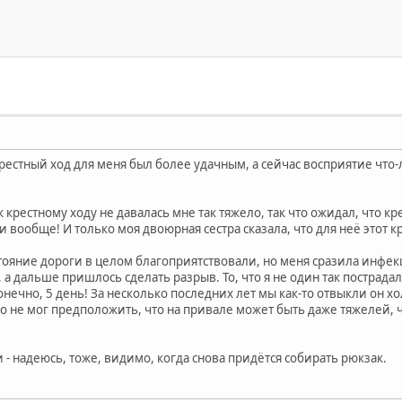
рестный ход для меня был более удачным, а сейчас восприятие что-л
 крестному ходу не давалась мне так тяжело, так что ожидал, что кр
а и вообще! И только моя двоюрная сестра сказала, что для неё этот
стояние дороги в целом благоприятствовали, но меня сразила инфек
, а дальше пришлось сделать разрыв. То, что я не один так пострада
онечно, 5 день! За несколько последних лет мы как-то отвыкли он х
го не мог предположить, что на привале может быть даже тяжелей, ч
и - надеюсь, тоже, видимо, когда снова придётся собирать рюкзак.