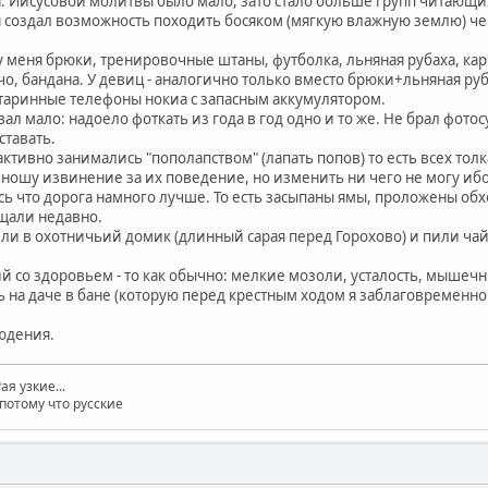
да. Иисусовой молитвы было мало, зато стало больше групп читающи
 создал возможность походить босяком (мягкую влажную землю) чем
 у меня брюки, тренировочные штаны, футболка, льняная рубаха, ка
о, бандана. У девиц - аналогично только вместо брюки+льняная ру
старинные телефоны нокиа с запасным аккумулятором.
ал мало: надоело фоткать из года в год одно и то же. Не брал фотос
ставать.
ктивно занимались "пополапством" (лапать попов) то есть всех тол
ношу извинение за их поведение, но изменить ни чего не могу ибо
ось что дорога намного лучше. То есть засыпаны ямы, проложены о
ищали недавно.
и в охотничьий домик (длинный сарая перед Горохово) и пили чай и
 со здоровьем - то как обычно: мелкие мозоли, усталость, мышечны
 на даче в бане (которую перед крестным ходом я заблаговременно
юдения.
ая узкие...
потому что русские