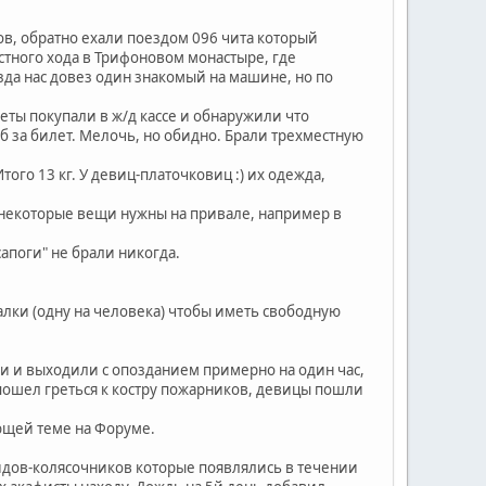
ров, обратно ехали поездом 096 чита который
естного хода в Трифоновом монастыре, где
зда нас довез один знакомый на машине, но по
еты покупали в ж/д кассе и обнаружили что
б за билет. Мелочь, но обидно. Брали трехместную
ого 13 кг. У девиц-платочковиц :) их одежда,
и некоторые вещи нужны на привале, например в
сапоги" не брали никогда.
лки (одну на человека) чтобы иметь свободную
ли и выходили с опозданием примерно на один час,
пошел греться к костру пожарников, девицы пошли
ющей теме на Форуме.
дов-колясочников которые появлялись в течении