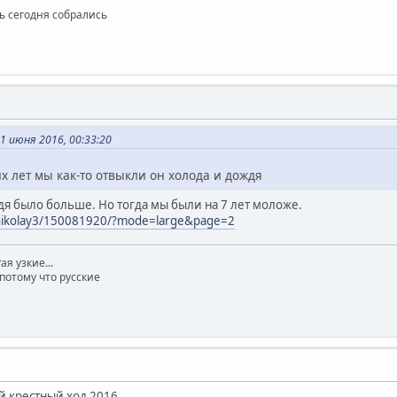
сь сегодня собрались
 июня 2016, 00:33:20
х лет мы как-то отвыкли он холода и дождя
дя было больше. Но тогда мы были на 7 лет моложе.
s/nikolay3/150081920/?mode=large&page=2
ая узкие...
потому что русские
й крестный ход 2016