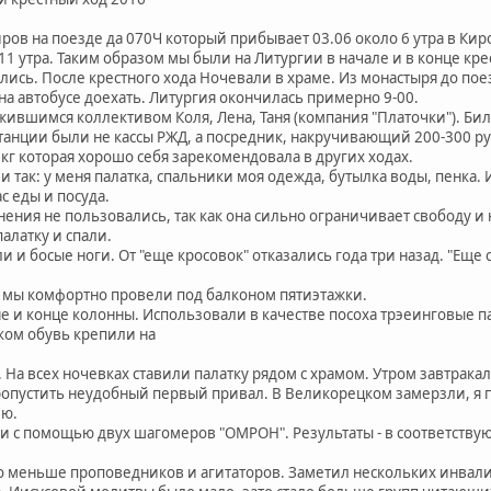
иров на поезде да 070Ч который прибывает 03.06 около 6 утра в Ки
11 утра. Таким образом мы были на Литургии в начале и в конце кр
лись. После крестного хода Ночевали в храме. Из монастыря до пое
на автобусе доехать. Литургия окончилась примерно 9-00.
жившимся коллективом Коля, Лена, Таня (компания "Платочки"). Бил
станции были не кассы РЖД, а посредник, накручивающий 200-300 ру
5 кг которая хорошо себя зарекомендовала в других ходах.
так: у меня палатка, спальники моя одежда, бутылка воды, пенка. Ит
с еды и посуда.
анения не пользовались, так как она сильно ограничивает свободу 
алатку и спали.
и и босые ноги. От "еще кросовок" отказались года три назад. "Еще 
 мы комфортно провели под балконом пятиэтажки.
 и конце колонны. Использовали в качестве посоха трэеинговые па
ком обувь крепили на
 На всех ночевках ставили палатку рядом с храмом. Утром завтрака
опустить неудобный первый привал. В Великорецком замерзли, я 
ию.
 с помощью двух шагомеров "ОМРОН". Результаты - в соответству
 меньше проповедников и агитаторов. Заметил нескольких инвали