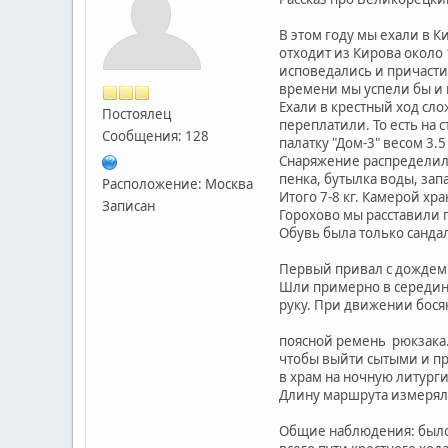
В этом году мы ехали в К
отходит из Кирова около 
исповедались и причасти
времени мы успели бы и 
Ехали в крестный ход сло
Постоялец
переплатили. То есть на 
Сообщения: 128
палатку "Дом-3" весом 3.
Снаряжение распределили 
пенка, бутылка воды, запа
Расположение: Москва
Итого 7-8 кг. Камерой хр
Записан
Горохово мы расставили п
Обувь была только сандал
Первый привал с дождем
Шли примерно в середине
руку. При движении бося
поясной ремень рюкзака.
чтобы выйти сытыми и пр
в храм на ночную литург
Длину маршрута измеряли
Общие наблюдения: было