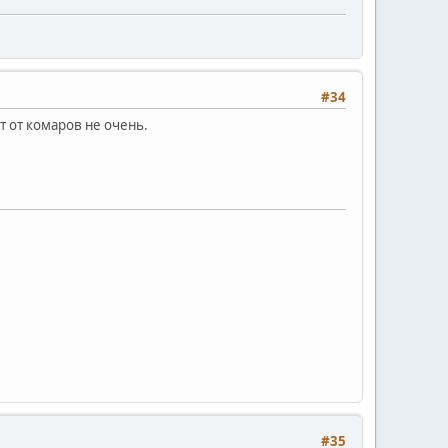
#34
т от комаров не очень.
#35