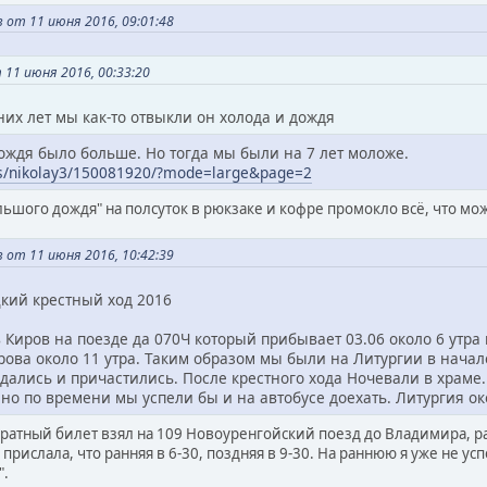
от 11 июня 2016, 09:01:48
11 июня 2016, 00:33:20
них лет мы как-то отвыкли он холода и дождя
дождя было больше. Но тогда мы были на 7 лет моложе.
ers/nikolay3/150081920/?mode=large&page=2
ольшого дождя" на полсуток в рюкзаке и кофре промокло всё, что мож
от 11 июня 2016, 10:42:39
цкий крестный ход 2016
в Киров на поезде да 070Ч который прибывает 03.06 около 6 утра
рова около 11 утра. Таким образом мы были на Литургии в начал
дались и причастились. После крестного хода Ночевали в храме.
о по времени мы успели бы и на автобусе доехать. Литургия ок
Обратный билет взял на 109 Новоуренгойский поезд до Владимира, р
прислала, что ранняя в 6-30, поздняя в 9-30. На раннюю я уже не у
".