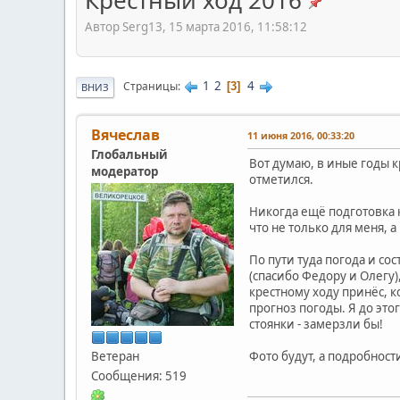
Крестный ход 2016
Автор Serg13, 15 марта 2016, 11:58:12
1
2
4
Страницы
3
ВНИЗ
Вячеслав
11 июня 2016, 00:33:20
Глобальный
Вот думаю, в иные годы к
модератор
отметился.
Никогда ещё подготовка к
что не только для меня, 
По пути туда погода и со
(спасибо Федору и Олегу)
крестному ходу принёс, к
прогноз погоды. Я до это
стоянки - замерзли бы!
Ветеран
Фото будут, а подробност
Сообщения: 519