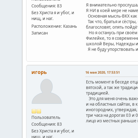
Я внимательно прослушал
Сообщения: 83
Я НИ в коей мере не наме
Без Христа я и убог, и
Основная мысль-ВКХ как к
нищ, и наг.
Так что, братья и сёстры
Расположение: Казань
благословят, опять пойд
Но я останусь при своём
Записан
Филейке, то я современны
школой Веры, Надежды и 
Я не буду упорствовать и
игорь
16 мая 2020, 17:53:51
Есть момент в беседе отц
вятской, а так же традиц
традицией.
Это для меня очень важн
и на областных сайтах, в
иногородних, утверждая, ч
три часа на дорогах 03 и
Пользователь
лицо из местных раньше 
Сообщения: 83
Без Христа я и убог, и
нищ, и наг.