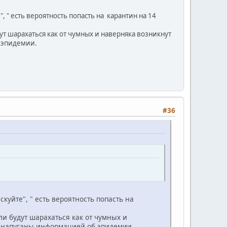
, " есть вероятность попасть на карантин на 14
 шарахаться как от чумных и наверняка возникнут
 эпидемии.
#36
скуйте", " есть вероятность попасть на
 будут шарахаться как от чумных и
и напуганы информацией об эпидемии.