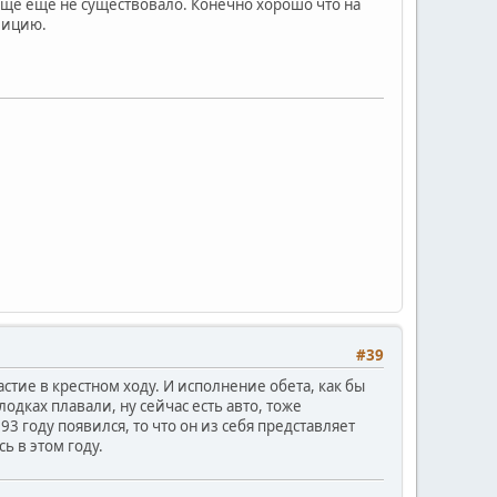
обще ещё не существовало. Конечно хорошо что на
зицию.
#39
астие в крестном ходу. И исполнение обета, как бы
одках плавали, ну сейчас есть авто, тоже
 году появился, то что он из себя представляет
ь в этом году.