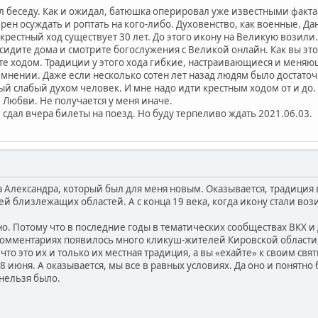
 беседу. Как и ожидал, батюшка оперировал уже известными фактам
рен осуждать и роптать на кого-либо. Духовенство, как военные. Да
рестный ход существует 30 лет. До этого икону на Великую возили.
, сидите дома и смотрите богослужения с Великой онлайн. Как вы эт
ёте ходом. Традиции у этого хода гибкие, настраивающиеся и меняю
 мнении. Даже если несколько сотен лет назад людям было достаточ
й слабый духом человек. И мне надо идти крестным ходом от и до.
Любви. Не получается у меня иначе.
 сдал вчера билеты на поезд. Но буду терпеливо ждать 2021.06.03.
а Александра, который был для меня новым. Оказывается, традиция
ией близлежащих областей. А с конца 19 века, когда икону стали воз
о. Потому что в последние годы в тематических сообществах ВКХ и
 комментариях появилось много кликуш-жителей Кировской области, 
то это их и только их местная традиция, а вы «ехайте» к своим свят
 08 июня. А оказывается, мы все в равных условиях. Да оно и понятно
нельзя было.