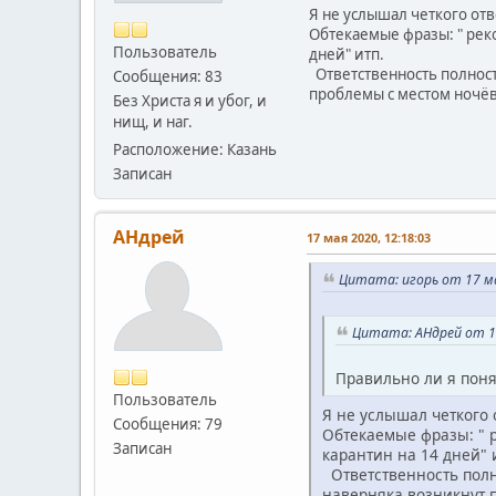
Я не услышал четкого отв
Обтекаемые фразы: " реком
Пользователь
дней" итп.
Ответственность полност
Сообщения: 83
проблемы с местом ночё
Без Христа я и убог, и
нищ, и наг.
Расположение: Казань
Записан
АHдрей
17 мая 2020, 12:18:03
Цитата: игорь от 17 ма
Цитата: АHдрей от 17
Правильно ли я пон
Пользователь
Я не услышал четкого 
Сообщения: 79
Обтекаемые фразы: " р
Записан
карантин на 14 дней" 
Ответственность полн
наверняка возникнут 