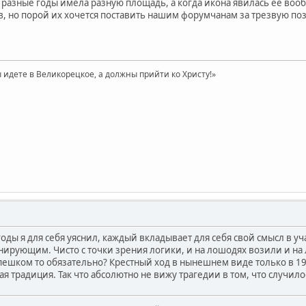
в разные годы имела разную площадь, а когда икона явилась её во
, но порой их хочется поставить нашим форумчанам за трезвую по
 идете в Великорецкое, а должны прийти ко Христу!»
годы я для себя уяснил, каждый вкладывает для себя свой смысл в уч
нирующим. Чисто с точки зрения логики, и на лошодях возили и на л
ешком то обязательно? Крестный ход в нынешнем виде только в 1993
ая традиция. Так что абсолютно не вижу трагедии в том, что случилос