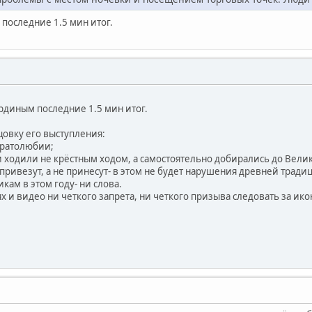
последние 1.5 мин итог.
ердиным последние 1.5 мин итог.
овку его выступления:
братолюбии;
и ходили не крёстным ходом, а самостоятельно добирались до Велик
у привезут, а не принесут- в этом не будет нарушения древней тради
ам в этом году- ни слова.
ях и видео ни четкого запрета, ни четкого призыва следовать за ико