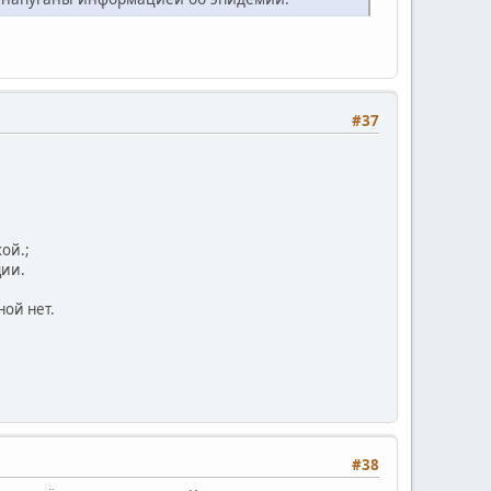
#37
ой.;
ции.
ной нет.
#38