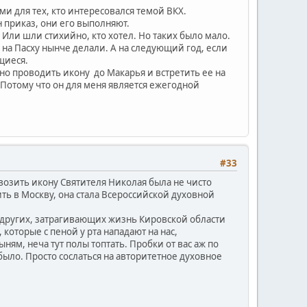
и для тех, кто интересовался темой ВКХ.
н приказ, они его выполняют.
 Или шли стихийно, кто хотел. Но таких было мало.
о на Пасху нынче делали. А на следующий год, если
щиеся.
но проводить икону до Макарья и встретить ее на
 Потому что он для меня является ежегодной
#33
 возить икону Святителя Николая была не чисто
ить в Москву, она стала Всероссийской духовной
 других, затрагивающих жизнь Кировской области
которые с пеной у рта нападают на нас,
ыням, неча тут полы топтать. Пробки от вас аж по
 было. Просто сослаться на авторитетное духовное