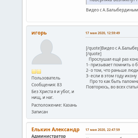
Видео с А.Балыбердиным 
игорь
17 мая 2020, 12:59:49
[/quote]Видео с А.Балыб
[/quote]
Прослушал ещё раз конц
1- призывает помнить о 
2- о том, что раньше люд
3- если в этом году икон
Пользователь
Про то как быть паломник
Сообщения: 83
Повторюсь, во всех стать
Без Христа я и убог, и
нищ, и наг.
Расположение: Казань
Записан
Елькин Александр
17 мая 2020, 22:47:59
Администратор