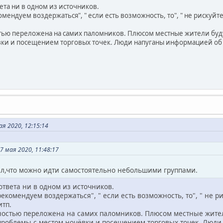
ета ни в одном из источников.
ендуем воздержаться", " если есть возможность, то", " не рискуйте"
ью переложена на самих паломников. Плюсом местные жители будут
вки и посещением торговых точек. Люди напуганы информацией об
я 2020, 12:15:14
 мая 2020, 11:48:17
ял,что можно идти самостоятельно небольшими группами.
ответа ни в одном из источников.
екомендуем воздержаться", " если есть возможность, то", " не ри
итп.
остью переложена на самих паломников. Плюсом местные жители
проблемы с местом ночёвки и посещением торговых точек. Люд