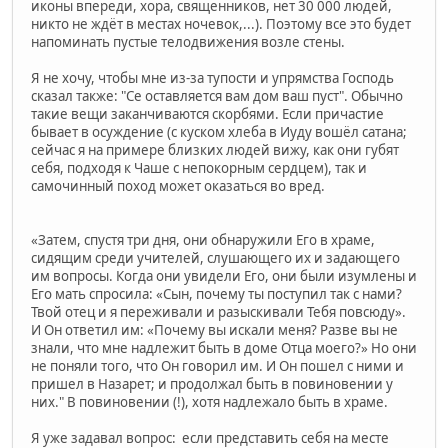
иконы впереди, хора, священников, нет 30 000 людей,
никто не ждёт в местах ночевок,...). Поэтому все это будет
напоминать пустые телодвижения возле стены.
Я не хочу, чтобы мне из-за тупости и упрямства Господь
сказал также: "Се оставляется вам дом ваш пуст". Обычно
такие вещи заканчиваются скорбями. Если причастие
бывает в осуждение (с куском хлеба в Иуду вошёл сатана;
сейчас я на примере близких людей вижу, как они губят
себя, подходя к Чаше с непокорным сердцем), так и
самочинный поход может оказаться во вред.
«Затем, спустя три дня, они обнаружили Его в храме,
сидящим среди учителей, слушающего их и задающего
им вопросы. Когда они увидели Его, они были изумлены и
Его мать спросила: «Сын, почему ты поступил так с нами?
Твой отец и я переживали и разыскивали Тебя повсюду».
И Он ответил им: «Почему вы искали меня? Разве вы не
знали, что мне надлежит быть в доме Отца моего?» Но они
не поняли того, что Он говорил им. И Он пошел с ними и
пришел в Назарет; и продолжал быть в повиновении у
них." В повиновении (!), хотя надлежало быть в храме.
Я уже задавал вопрос: если представить себя на месте