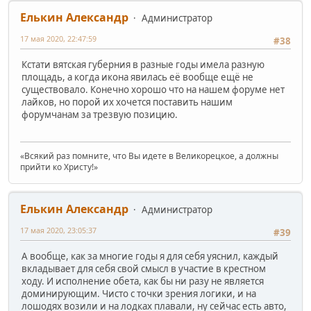
Елькин Александр
Администратор
17 мая 2020, 22:47:59
#38
Кстати вятская губерния в разные годы имела разную
площадь, а когда икона явилась её вообще ещё не
существовало. Конечно хорошо что на нашем форуме нет
лайков, но порой их хочется поставить нашим
форумчанам за трезвую позицию.
«Всякий раз помните, что Вы идете в Великорецкое, а должны
прийти ко Христу!»
Елькин Александр
Администратор
17 мая 2020, 23:05:37
#39
А вообще, как за многие годы я для себя уяснил, каждый
вкладывает для себя свой смысл в участие в крестном
ходу. И исполнение обета, как бы ни разу не является
доминирующим. Чисто с точки зрения логики, и на
лошодях возили и на лодках плавали, ну сейчас есть авто,