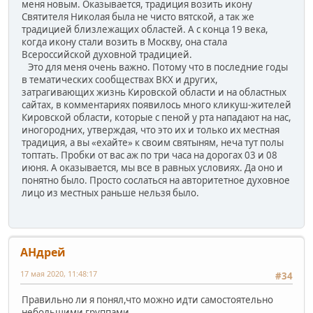
меня новым. Оказывается, традиция возить икону
Святителя Николая была не чисто вятской, а так же
традицией близлежащих областей. А с конца 19 века,
когда икону стали возить в Москву, она стала
Всероссийской духовной традицией.
Это для меня очень важно. Потому что в последние годы
в тематических сообществах ВКХ и других,
затрагивающих жизнь Кировской области и на областных
сайтах, в комментариях появилось много кликуш-жителей
Кировской области, которые с пеной у рта нападают на нас,
иногородних, утверждая, что это их и только их местная
традиция, а вы «ехайте» к своим святыням, неча тут полы
топтать. Пробки от вас аж по три часа на дорогах 03 и 08
июня. А оказывается, мы все в равных условиях. Да оно и
понятно было. Просто сослаться на авторитетное духовное
лицо из местных раньше нельзя было.
АHдрей
17 мая 2020, 11:48:17
#34
Правильно ли я понял,что можно идти самостоятельно
небольшими группами.