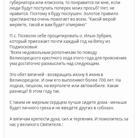
губернатора или епископа, то понравится ли мне, если
люди будут поступать поперек моих просьб? Нет, не
нравится. Поэтому я буду послушен. Золотое правило
христианства очень помогает во всем. "Какой мерой
меряете, такой и вам будет отмеряно"
П.с. Позволю себе процитировать о. Илью Зубрия,
который приезжает почти каждый год на Вятку из
Подмосковья:
"Всем недовольным ропотникам по поводу
Великорецкого крестного хода этого года для прояснения
ума достаточно размыслить над следующим.
Это обет вятичей - возвращать икону 6 июня в
Великорецкое. И они его выполняют более 700 лет. На
лодках, пешком, на вертолете или автомобиле. Какая
разница? В этом году так.
С таким не мирным сердцем лучше сидите дома - меньше
будет личного греха и не введёте других в соблазн.
А вятичам крепости духа, сил и терпения. И помолитесь за
нас у великого Святителя.: