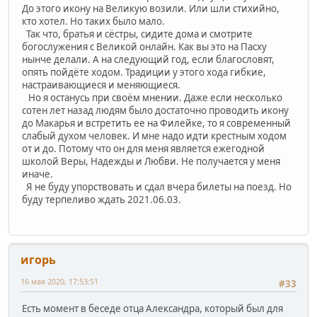
До этого икону на Великую возили. Или шли стихийно,
кто хотел. Но таких было мало.
Так что, братья и сёстры, сидите дома и смотрите
богослужения с Великой онлайн. Как вы это на Пасху
нынче делали. А на следующий год, если благословят,
опять пойдёте ходом. Традиции у этого хода гибкие,
настраивающиеся и меняющиеся.
Но я останусь при своём мнении. Даже если несколько
сотен лет назад людям было достаточно проводить икону
до Макарья и встретить ее на Филейке, то я современный
слабый духом человек. И мне надо идти крестным ходом
от и до. Потому что он для меня является ежегодной
школой Веры, Надежды и Любви. Не получается у меня
иначе.
Я не буду упорствовать и сдал вчера билеты на поезд. Но
буду терпеливо ждать 2021.06.03.
игорь
16 мая 2020, 17:53:51
#33
Есть момент в беседе отца Александра, который был для