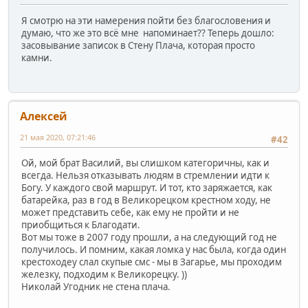
Я смотрю на эти намерения пойти без благословения и
думаю, что же это всё мне напоминает?? Теперь дошло:
засовывание записок в Стену Плача, которая просто
камни.
Алексей
21 мая 2020, 07:21:46
#42
Ой, мой брат Василий, вы слишком категоричны, как и
всегда. Нельзя отказывать людям в стремлении идти к
Богу. У каждого свой маршрут. И тот, кто заряжается, как
батарейка, раз в год в Великорецком крестном ходу, не
может представить себе, как ему не пройти и не
приобщиться к Благодати.
Вот мы тоже в 2007 году прошли, а на следующий год не
получилось. И помним, какая ломка у нас была, когда один
крестоходеу слал скупые смс - мы в Загарье, мы проходим
железку, подходим к Великорецку. ))
Николай Угодник не стена плача.