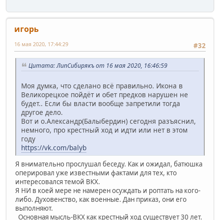
игорь
16 мая 2020, 17:44:29
#32
Цитата: ЛипСибирякъ от 16 мая 2020, 16:46:59
Моя думка, что сделано всё правильно. Икона в
Великорецкое пойдёт и обет предков нарушен не
будет.. Если бы власти вообще запретили тогда
другое дело.
Вот и о.Александр(Балыбердин) сегодня разъяснил,
немного, про крестный ход и идти или нет в этом
году
https://vk.com/balyb
Я внимательно прослушал беседу. Как и ожидал, батюшка
оперировал уже известными фактами для тех, кто
интересовался темой ВКХ.
Я НИ в коей мере не намерен осуждать и роптать на кого-
либо. Духовенство, как военные. Дан приказ, они его
выполняют.
Основная мысль-ВКХ как крестный ход существует 30 лет.