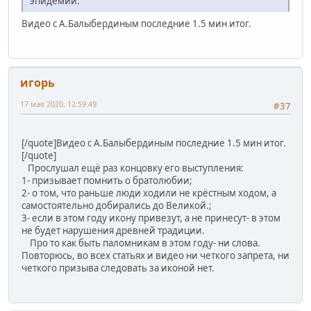
эпидемии.
Видео с А.Балыбердиным последние 1.5 мин итог.
игорь
17 мая 2020, 12:59:49
#37
[/quote]Видео с А.Балыбердиным последние 1.5 мин итог.
[/quote]
Прослушал ещё раз концовку его выступления:
1- призывает помнить о братолюбии;
2- о том, что раньше люди ходили не крёстным ходом, а
самостоятельно добирались до Великой.;
3- если в этом году икону привезут, а не принесут- в этом
не будет нарушения древней традиции.
Про то как быть паломникам в этом году- ни слова.
Повторюсь, во всех статьях и видео ни четкого запрета, ни
четкого призыва следовать за иконой нет.