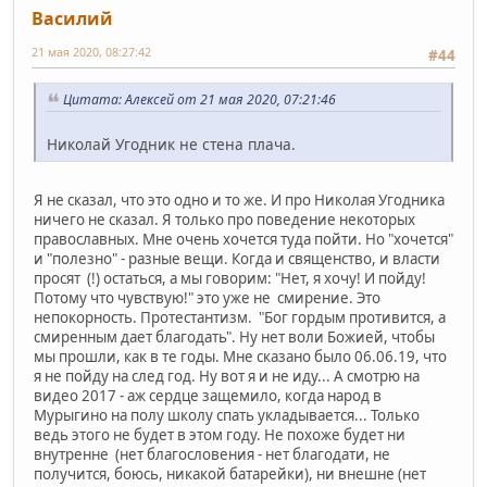
Василий
21 мая 2020, 08:27:42
#44
Цитата: Алексей от 21 мая 2020, 07:21:46
Николай Угодник не стена плача.
Я не сказал, что это одно и то же. И про Николая Угодника
ничего не сказал. Я только про поведение некоторых
православных. Мне очень хочется туда пойти. Но "хочется"
и "полезно" - разные вещи. Когда и священство, и власти
просят (!) остаться, а мы говорим: "Нет, я хочу! И пойду!
Потому что чувствую!" это уже не смирение. Это
непокорность. Протестантизм. "Бог гордым противится, а
смиренным дает благодать". Ну нет воли Божией, чтобы
мы прошли, как в те годы. Мне сказано было 06.06.19, что
я не пойду на след год. Ну вот я и не иду... А смотрю на
видео 2017 - аж сердце защемило, когда народ в
Мурыгино на полу школу спать укладывается... Только
ведь этого не будет в этом году. Не похоже будет ни
внутренне (нет благословения - нет благодати, не
получится, боюсь, никакой батарейки), ни внешне (нет