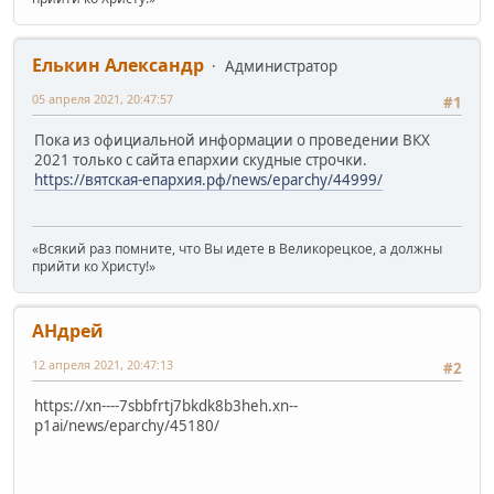
Елькин Александр
Администратор
05 апреля 2021, 20:47:57
#1
Пока из официальной информации о проведении ВКХ
2021 только с сайта епархии скудные строчки.
https://вятская-епархия.рф/news/eparchy/44999/
«Всякий раз помните, что Вы идете в Великорецкое, а должны
прийти ко Христу!»
АHдрей
12 апреля 2021, 20:47:13
#2
https://xn----7sbbfrtj7bkdk8b3heh.xn--
p1ai/news/eparchy/45180/