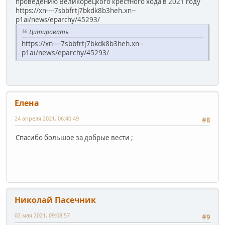
проведению Великорецкого крестного хода в 2021 году
https://xn----7sbbfrtj7bkdk8b3heh.xn--
p1ai/news/eparchy/45293/
Цитировать
https://xn----7sbbfrtj7bkdk8b3heh.xn--
p1ai/news/eparchy/45293/
Елена
24 апреля 2021, 06:40:49
#8
Спасибо большое за добрые вести ;
Николай Пасечник
02 мая 2021, 09:08:57
#9