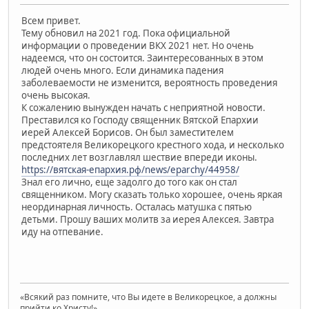
Всем привет.
Тему обновил на 2021 год. Пока официальной
информации о проведении ВКХ 2021 нет. Но очень
надеемся, что он состоится. Заинтересованных в этом
людей очень много. Если динамика падения
заболеваемости не изменится, вероятность проведения
очень высокая.
К сожалению вынужден начать с неприятной новости.
Преставился ко Господу священник Вятской Епархии
иерей Алексей Борисов. Он был заместителем
предстоятеля Великорецкого крестного хода, и несколько
последних лет возглавлял шествие впереди иконы.
https://вятская-епархия.рф/news/eparchy/44958/
Знал его лично, еще задолго до того как он стал
священником. Могу сказать только хорошее, очень яркая
неординарная личность. Осталась матушка с пятью
детьми. Прошу ваших молитв за иерея Алексея. Завтра
иду на отпевание.
«Всякий раз помните, что Вы идете в Великорецкое, а должны
прийти ко Христу!»